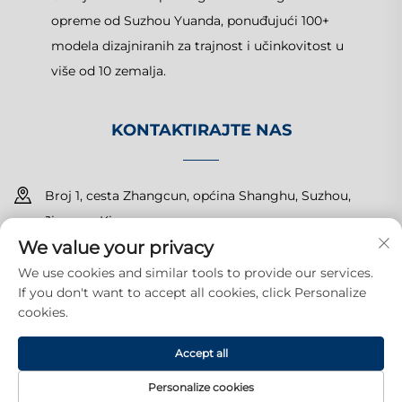
opreme od Suzhou Yuanda, ponuđujući 100+
modela dizajniranih za trajnost i učinkovitost u
više od 10 zemalja.
KONTAKTIRAJTE NAS
Broj 1, cesta Zhangcun, općina Shanghu, Suzhou,
Jiangsu, Kina
We value your privacy
+86-15150179453
We use cookies and similar tools to provide our services.
If you don't want to accept all cookies, click Personalize
[email protected]
cookies.
Accept all
Autorska prava © 2025 Suzhou Yuanda Commercial Products
Co., Ltd. Sva prava pridržana.
Politika privatnosti
Personalize cookies