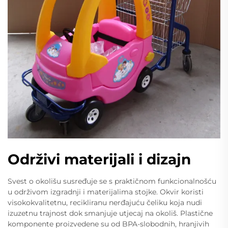
Održivi materijali i dizajn
Svest o okolišu susređuje se s praktičnom funkcionalnošću
u održivom izgradnji i materijalima stojke. Okvir koristi
visokokvalitetnu, recikliranu nerđajuću čeliku koja nudi
izuzetnu trajnost dok smanjuje utjecaj na okoliš. Plastične
komponente proizvedene su od BPA-slobodnih, hranjivih