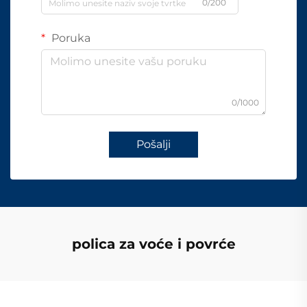
0/200
Poruka
0/1000
Pošalji
polica za voće i povrće