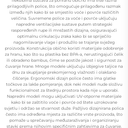
fleksibilna sustava za pohranu obično ima više razina
prilagodljivih police, što omogućuje prilagođenu razmak
između njih kako bi se smjestilo voće i povrće različitih
veličina. Suvremene police za voće i povrće uključuju
napredne ventilacijske sustave putem strategski
raspoređenih rupe ili mrežastih dizajna, osiguravajući
optimalnu cirkulaciju zraka kako bi se spriječilo
nagomilavanje vlage i produžilo se trajanje svježeg
proizvoda. Konstrukcija obično koristi materijale odobrenje
za hranu, kao što su plastika bez BPA-a, nerustingajući čelik
ili obradeno bambus, čime se postiže jakost i sigurnost za
čuvanje hrane. Mnoge modele uključuju izbjegive taljice na
dnu za skupljanje prekomjernog vlažnosti i olakšano
čišćenje. Ergonomski dizajn police često ima glatke
točkove za lakše pomjeranje, dok neki modeli nude složivu
funkcionalnost za štednju prostora kada nije u uporabi.
Napredni modeli mogu uključivati UV-otporne materijale
kako bi se zaštitilo voće i povrće od štete uzrokovane
svjetlu i održao se stvarnost duže. Pažljivo dizajnirana polica
često ima određena mjesta za različite vrste proizvoda, što
pomaže u sprečavanju međuzaraživanja i organiziranju
stavki prema njihovim specifičnim zahtjevima za čuvanje.