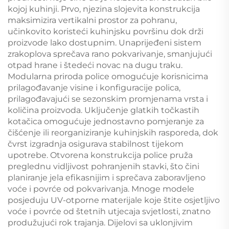
kojoj kuhinji. Prvo, njezina slojevita konstrukcija
maksimizira vertikalni prostor za pohranu,
učinkovito koristeći kuhinjsku površinu dok drži
proizvode lako dostupnim. Unaprijeđeni sistem
zrakoplova sprečava rano pokvarivanje, smanjujući
otpad hrane i štedeći novac na dugu traku.
Modularna priroda police omogućuje korisnicima
prilagođavanje visine i konfiguracije polica,
prilagođavajući se sezonskim promjenama vrsta i
količina proizvoda. Uključenje glatkih točkastih
kotačica omogućuje jednostavno pomjeranje za
čišćenje ili reorganiziranje kuhinjskih rasporeda, dok
čvrst izgradnja osigurava stabilnost tijekom
upotrebe. Otvorena konstrukcija police pruža
preglednu vidljivost pohranjenih stavki, što čini
planiranje jela efikasnijim i sprečava zaboravljeno
voće i povrće od pokvarivanja. Mnoge modele
posjeduju UV-otporne materijale koje štite osjetljivo
voće i povrće od štetnih utjecaja svjetlosti, znatno
produžujući rok trajanja. Dijelovi sa uklonjivim