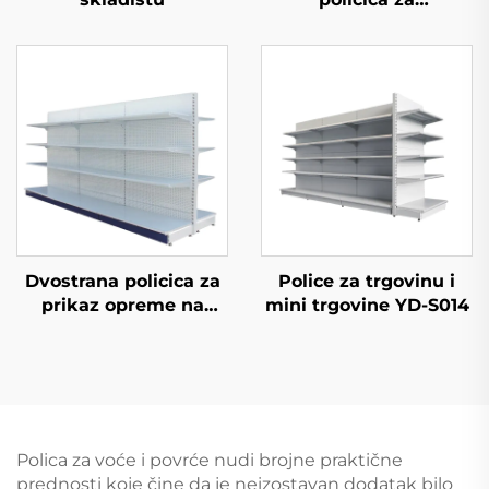
supermarket YD-S035
Dvostrana policica za
Police za trgovinu i
prikaz opreme na
mini trgovine YD-S014
prodaju YD-S003A
Polica za voće i povrće nudi brojne praktične
prednosti koje čine da je neizostavan dodatak bilo