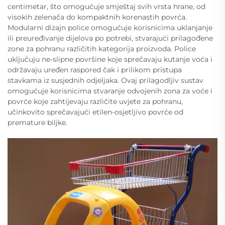
centimetar, što omogućuje smještaj svih vrsta hrane, od
visokih zelenača do kompaktnih korenastih povrća.
Modularni dizajn police omogućuje korisnicima uklanjanje
ili preuređivanje dijelova po potrebi, stvarajući prilagođene
zone za pohranu različitih kategorija proizvoda. Police
uključuju ne-slipne površine koje sprečavaju kutanje voća i
održavaju uređen raspored čak i prilikom pristupa
stavkama iz susjednih odjeljaka. Ovaj prilagodljiv sustav
omogućuje korisnicima stvaranje odvojenih zona za voće i
povrće koje zahtijevaju različite uvjete za pohranu,
učinkovito sprečavajući etilen-osjetljivo povrće od
premature biljke.