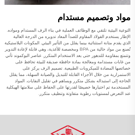
مواد وتصميم مستدام
التوعية البيئية تلتقي مع الوظائف العملية في بناء الرف المستدام ومواده.
الإطار يستخدم الفولاذ المقاوم للصدأ المعاد تدويره من الدرجة العالية
الذي يقدم متانة استثنائية بينما يقلل من التأثير البيئي. المكونات البلاستيكية
تُصنع من مواد خالية من BPA ومخصصة للأغذية، وهي قابلة لإعادة التدوير
وتتمتع بمقاومة للتدهور حتى بعد الاستخدام المتكرر. عناصر البوكموند تأتي
من غابات مستدامة ومعالجة بمادة حافظة صديقة للبيئة تحافظ على
خصائصها المضادة للميكروبات الطبيعية. تصميم الرف يركز على
الاستمرارية من خلال الأجزاء القابلة للتبديل والصيانة السهلة، مما يقلل
الحاجة إلى استبداله بشكل متكرر ويساهم في تقليل النفايات. المواد
المستخدمة تم اختيارها خصيصًا لقدرتها على الحفاظ على سلامتها الهيكلية
عند التعرض لمستويات رطوبة متفاوتة وتنظيف متكرر.