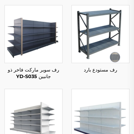
رف مستودع بارد
رف سوبر ماركت فاخر ذو
جانبين YD-S035