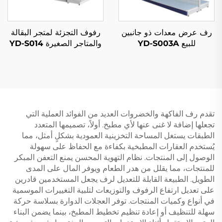
رف عرض معدات ذو جانبين
رفوف التجزئة لمتجر البقالة
للبيع YD-S003A
والمتاجر الصغيرة YD-S014
تقدم رف الفاكهة والخضروات العديد من الفوائد العملية التي
تجعلها إضافة لا غنى عنها لأي مطبخ. أولاً، تصميمها المتعدد
الطبقات يستغل المساحة التخزينية العمودية بشكلٍ أمثل، مما
يُستخدم العقارات المطبخية بكفاءة مع الحفاظ على سهولة
الوصول إلى المنتجات. نظام التهوية المحسن يمنع التعفن المبكر
للمنتجات، مما يقلل من هدر الطعام ويوفر المال على المدى
الطويل. الطبيعة القابلة للتعديل لرف يجعل المستخدمين قادرين
على تعديل ارتفاع الرفوف والتوزيعات لتلبية التغييرات الموسمية
في أنواع وكميات المنتجات. توفر العجلات الدوارة بسلاسة حركة
سهلة للتنظيف أو إعادة تنظيم تخطيط المطبخ، بينما يضمن البناء