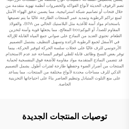
تضم الرفوف الحديثة لأنواع الفواكه والخضروات أنظمة تهوية متقدمة من
خلال فتحات أو تصاميم شبكة استراتيجية، مما يضمن تدفق الهواء الأمثل
لمنع تراكم الرطوبة وتمديد عمر المنتجات الطازجة. غالبًا ما يتم تصنيعها
باستخدام مواد آمنة للأغذية مثل البلاستيك الخالي من BPA، والفولاذ
المقاوم للصدأ، أو البوكمboo المعالج، مما يجعلها قوية وآمنة لتخزين
الطعام. تحتوي العديد من النماذج على صواني جمع المياه القابلة للإزالة
في الأسفل لجمع الرطوبة الزائدة وتسهيل التنظيف. يشتمل التصميم
الأرجونمي للرف غالبًا على عجلات سلسة الحركة لتوفير الحركة، بينما
توفر بعض النسخ وظائف قابلة للطي لتوفير المساحة عند عدم الاستخدام.
قد تتضمن النماذج المتقدمة مواد مقاومة للأشعة فوق البنفسجية لحماية
المنتجات من أضرار الضوء وحفظها طازجة لفترات أطول. يشمل التصميم
الذكي للرف مساحات محددة لأنواع مختلفة من المنتجات، مما يساعد
على منع التلوث المتبادل وتنظيم العناصر بناءً على احتياجاتها التخزينية
الخاصة.
توصيات المنتجات الجديدة