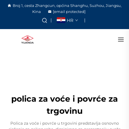
Broj 1, cesta Zhangcun, općina Shanghu, Suzhou, Jiangsu,
Kina
[email protected]
HR
polica za voće i povrće za
trgovinu
Polica za voće i povrće u trgovini predstavlja osnovno