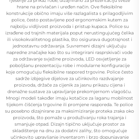
rješenje za prikaz robe, dizajnirano za prezentaciju sveže
hrane na privlačan i uređen način. Ove fleksibilne
konstrukcije obično imaju više razlagalista s prilagodljivim
police, često postavljene pod ergonomskim kutem za
najbolju vidljivost proizvoda i pristup kupaca. Police su
izrađene od trajnih materijala poput nerustingujućeg čelika
ili visokokvalitetnog plastika, što osigurava dugotrajnost i
jednostavnu održavanja. Suvremeni dizajni uključuju
napredne značajke kao što su integrirani rasprskivači vode
za održavanje svježine proizvoda, LED osvjetljenje za
poboljšanu prezentaciju robe i modularne konfiguracije
koje omogućuju fleksibilne raspored trgovine. Police često
sadrže izbjegive dijelove za učinkovito razdvajanje
proizvoda, držače za cijenik za jasnu prikazu cijena i
drenažne sustave za upravljanje prekomjernom vlagošću.
Mnogi modeli također imaju kotačice za laganu mobilnost
tijekom čišćenja trgovine ili promjene rasporeda. Te police
su posebno dizajnirane za maksimiziranje protekа zraka oko
proizvoda, što pomaže u produživanju roka trajanja i
smanjuje otpad. Dizajn tipično uključuje prostor za
skladištenje na dnu za dodatni zalihу, što omogućuje
učinkovito upravljanje inventarom i brzo dopunjavanje