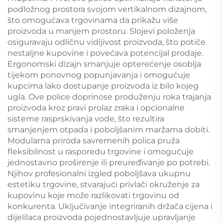
podložnog prostora svojom vertikalnom dizajnom,
što omogućava trgovinama da prikažu više
proizvoda u manjem prostoru. Slojevi položenja
osiguravaju odličnu vidljivost proizvoda, što potiče
nestaljne kupovine i povećava potencijal prodaje.
Ergonomski dizajn smanjuje opterećenje osoblja
tijekom ponovnog popunjavanja i omogućuje
kupcima lako dostupanje proizvoda iz bilo kojeg
ugla. Ove police doprinose produženju roka trajanja
proizvoda kroz pravi prolaz zraka i opcionalne
sisteme rasprskivanja vode, što rezultira
smanjenjem otpada i poboljšanim maržama dobiti.
Modularna priroda savremenih polica pruža
fleksibilnost u rasporedu trgovine i omogućuje
jednostavno proširenje ili preuređivanje po potrebi.
Njihov profesionalni izgled poboljšava ukupnu
estetiku trgovine, stvarajući privlači okruženje za
kupovinu koje može razlikovati trgovinu od
konkurenta. Uključivanje integriranih držača cijena i
dijelilaca proizvoda pojednostavljuje upravljanje