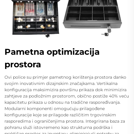
Pametna optimizacija
prostora
Ovi police su primjer pametnog korištenja prostora danko
svojim inovativnim dizajnskim značajkama. Vertikalna
konfiguracija maksimizira površinu prikaza dok minimizira
zahtjeve za podložnim prostorom, obično postiže 40% veću
kapacitetu prikaza u odnosu na tradične raspoređivanja.
Modularni komponenti omogućuju prilagođene
konfiguracije koje se prilagode različitim trgovinskim
rasporedima i ograničenjima prostora. Integrirana baza za
pohranu služi istovremeno kao strukturna podrška i
praktičan prostor za inventaru, eliminirajući potrebu za