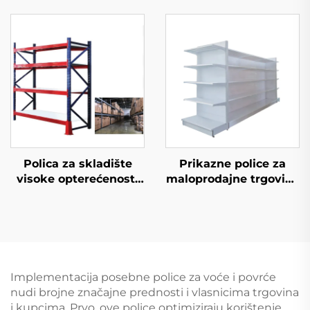
(YD-S026)
Polica za skladište
Prikazne police za
visoke opterećenosti
maloprodajne trgovine
(YD-S027)
YD-S034
Implementacija posebne police za voće i povrće
nudi brojne značajne prednosti i vlasnicima trgovina
i kupcima. Prvo, ove police optimiziraju korištenje