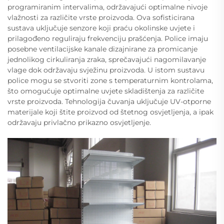
programiranim intervalima, održavajući optimalne nivoje
vlažnosti za različite vrste proizvoda. Ova sofisticirana
sustava uključuje senzore koji praću okolinske uvjete i
prilagođeno reguliraju frekvenciju prašćenja. Police imaju
posebne ventilacijske kanale dizajnirane za promicanje
jednolikog cirkuliranja zraka, sprečavajući nagomilavanje
vlage dok održavaju svježinu proizvoda. U istom sustavu
police mogu se stvoriti zone s temperaturnim kontrolama,
što omogućuje optimalne uvjete skladištenja za različite
vrste proizvoda. Tehnologija čuvanja uključuje UV-otporne
materijale koji štite proizvod od štetnog osvjetljenja, a ipak
održavaju privlačno prikazno osvjetljenje.