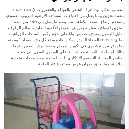
التصميم الذكي لهذا الرف الخاص بالفواكه والخضروات يُamaximize
سعة التخزين بينما يقلل من احتياجات المساحة الأرضية. الترتيب العمودي
يستخدم ارتفاع السقف بكفاءة، مما يقدم ما يصل إلى 40٪ من سعة
التخزين الإضافية مقارنة بعروض العرض الأفقية التقليدية. نظام الرفوف
القابل للتعديل يسمح بتخصيص بناءً على حجم وكمية المنتجات الزراعية،
مما يminate الفضاء المهدر. يمكن إعادة وضع كل رف بمقدار 1 بوصة،
مما يوفر مرونة قصوى في تكوين العرض. بصمة الرف الصغيرة تجعله
مثاليًا للمساحات الضيقة مع الحفاظ على الوصول السهل إلى جميع
العناصر المخزنة. التصميم الابتكاري للزوايا يسمح بربط وحدات متعددة
بسلاسة، مما يخلق جدران عرض مستمرة عند الحاجة.