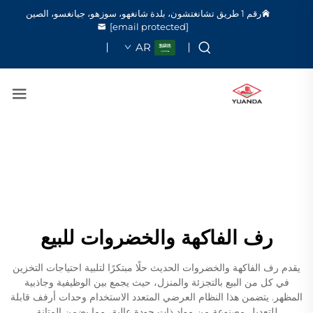
رقم 1 طريق تشانغتشون، بلدة شانغهو، سوزهو، جيانغسو، الصين
[email protected]
AR
رف الفاكهة والخضروات للبيع
يقدم رف الفاكهة والخضروات الحديث حلًا مبتكرًا لتلبية احتياجات التخزين
في كل من البيع بالتجزئة والمنزل، حيث يجمع بين الوظيفية وجاذبية
المظهر. يتضمن هذا النظام العرضي المتعدد الاستخدام وحدات أرفف قابلة
للتعديل مصنوعة من مواد ذات جودة عالية، مما يضمن المتانة