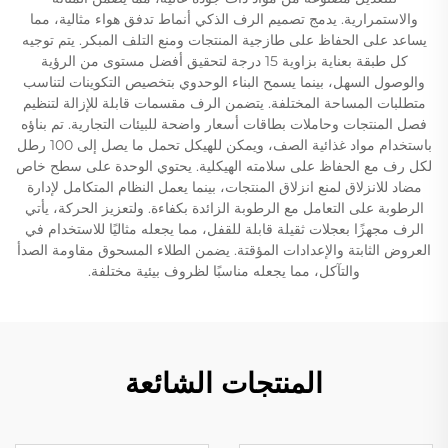
والاستمرارية. يدمج تصميم الرف الذكي أنماط تدفق هواء مثالية، مما
يساعد على الحفاظ على طازجية المنتجات ومنع التلف المبكر. يتم توجيه
كل طبقة بعناية بزاوية 15 درجة لتحقيق أفضل مستوى من الرؤية
والوصول السهل، بينما يسمح البناء الوحدوي بتخصيص التكوينات لتناسب
متطلبات المساحة المختلفة. يتضمن الرف مقسمات قابلة للإزالة لتنظيم
فصل المنتجات وحاملات بطاقات أسعار واضحة للبيئات التجارية. تم بناؤه
باستخدام مواد غذائية الصف، ويمكن للهيكل تحمل ما يصل إلى 100 رطل
لكل رف مع الحفاظ على سلامته الهيكلية. يحتوي الوحدة على سطح خاص
مضاد للانزلاق لمنع انزلاق المنتجات، بينما يعمل النظام المتكامل لإدارة
الرطوبة على التعامل مع الرطوبة الزائدة بكفاءة. ولتعزيز الحركة، يأتي
الرف مجهزًا بعجلات ثقيلة قابلة للقفل، مما يجعله مثاليًا للاستخدام في
العروض الثابتة والإعدادات المؤقتة. يضمن الطلاء المسحوق مقاومة الصدأ
والتآكل، مما يجعله مناسبًا لظروف بيئية مختلفة.
المنتجات الشائعة