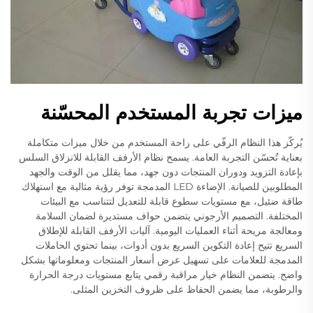
ميزات تجربة المستخدم المحسّنة
يُركّز هذا النظام الرفّي على راحة المستخدم من خلال ميزات متكاملة
بعناية تُحسّن التجربة العامة. يسمح نظام الأرفف القابلة للانزلاق السلس
بإعادة التزويد ودوران المنتجات دون جهد، مما يقلل من الوقت والجهد
المطلوبين للصيانة. الإضاءة LED المدمجة توفر رؤية مثالية مع استهلاك
طاقة ضئيل، مع مستويات سطوع قابلة للتعديل لتتناسب مع البيئات
المختلفة. التصميم الأرجوني يتضمن حواف مستديرة لضمان السلامة
ومعالجة مريحة أثناء العمليات اليومية. آليات الأرفف القابلة للإطلاق
السريع تتيح إعادة التكوين السريع بدون أدوات، بينما تحتوي الحاملات
المدمجة للعلامات على تسهيل عرض أسعار المنتجات ومعلوماتها بشكل
واضح. يتضمن النظام خيار مراقبة رقمي يتابع مستويات درجة الحرارة
والرطوبة، مما يضمن الحفاظ على ظروف التخزين المثلى.