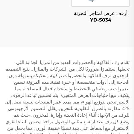
أرفف عرض لمتاجر التجزئة
YD-S034
تقدم رف الفاكهة والخضروات العديد من المزايا الجذابة التي
تجعلها استثمارًا ضروريًا لكل من الشركات والمنازل. يتيح التصميم
الوحدوي لرف الفاكهة والخضروات تركيبه وتفكيكه بسهولة دون
الحاجة إلى أدوات متخصصة أو خبرة تقنية. هذه المرونة تسمح
بتغييرات سريعة في التخطيط واستخدام فعال للمساحة، مما
يتكيف مع احتياجات العرض المتغيرة. يتم تحسين تباعد الرفوف
الاستراتيجي لتوزيع الهواء، مما يمدد عمر المنتجات بنسبة تصل إلى
25٪ مقارنة بالطرق التقليدية للتخزين. يقلل التصميم الأرجونومي
للرف من الإجهاد أثناء إعادة التعبئة وإدارة المخزون، حيث يتم
وضع كل رف عند ارتفاع مثالي للوصول براحة. يضمن البناء القوي
الاستقرار مع الحفاظ على بنية نسبيًا خفيفة الوزن، مما يجعل من