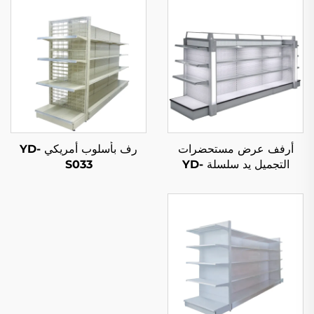
أرفف عرض مستحضرات
رف بأسلوب أمريكي YD-
التجميل يد سلسلة YD-
S033
S004B