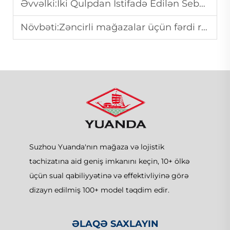
Əvvəlki:
İki Qulpdan İstifadə Edilən Sebetlər Daha Rahatdır?
Növbəti:
Zəncirli mağazalar üçün fərdi rəflər dizaynı
Suzhou Yuanda'nın mağaza və lojistik
təchizatına aid geniş imkanını keçin, 10+ ölkə
üçün sual qabiliyyətinə və effektivliyinə görə
dizayn edilmiş 100+ model təqdim edir.
ƏLAQƏ SAXLAYIN