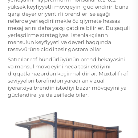
yüksək keyfiyyətli mövqeyini gücləndirir, buna
qarşı dəyər oriyentirli brendlər isə aşağı
rəflərdə yerləşdirilməklə öz qiymətə həssas
mesajlarını daha yaxşı çatdıra bilirlər. Bu şaquli
yerləşdirmə strategiyası istehlakçıların
məhsulun keyfiyyəti və dəyəri haqqında
təsəvvürünə ciddi təsir göstərə bilər.
Satıcılar rəf hündürlüyünün brend hekayəsini
və məhsul mövqeyini necə təsir etdiyini
diqqətlə nəzərdən keçirməlidirlər. Müxtəlif rəf
səviyyələri tərəfindən yaradılan vizual
iyerarxiya brendin istədiyi bazar mövqeyini ya
gücləndirə, ya da zəiflədə bilər.