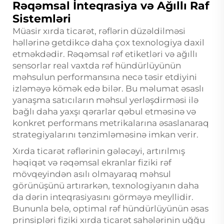
Rəqəmsal İnteqrasiya və Ağıllı Raf
Sistemləri
Müasir xırda ticarət, rəflərin düzəldilməsi
həllərinə getdikcə daha çox texnologiya daxil
etməkdədir. Rəqəmsal rəf etiketləri və ağıllı
sensorlar real vaxtda rəf hündürlüyünün
məhsulun performansına necə təsir etdiyini
izləməyə kömək edə bilər. Bu məlumat əsaslı
yanaşma satıcıların məhsul yerləşdirməsi ilə
bağlı daha yaxşı qərarlar qəbul etməsinə və
konkret performans metrikalarına əsaslanaraq
strategiyalarını tənzimləməsinə imkan verir.
Xırda ticarət rəflərinin gələcəyi, artırılmış
həqiqət və rəqəmsal ekranlar fiziki rəf
mövqeyindən asılı olmayaraq məhsul
görünüşünü artırarkən, texnologiyanın daha
da dərin inteqrasiyasını görməyə meyllidir.
Bununla belə, optimal rəf hündürlüyünün əsas
prinsipləri fiziki xırda ticarət sahələrinin uğğu