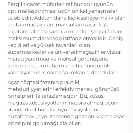
Fərqli ticarət mühitləri raf hündürlüyünün
optimallaşdırılması üçün unikal yanaşmalar
tələb edir. Adətən daha kiçik sahəyə malik olan
əmtəə mağazaları, məhsulların asanlıqla
əlçatan qalması şərti ilə məhdud şaquli fəzanı
maksimum dərəcədə istifadə etməlidir. Geniş
keçidləri və yüksək tavanları olan
supermarketlər və universalmagazinlər vizual
maraq yaratmaq və məhsul görünüşünü
artırmaq üçün daha dramatik hündürlük
variasiyalarını sınamağa imkan əldə edirlər.
Açar nöqtəsi fəzanın praktiki
məhdudiyyətlərini effektiv məhsul görünüşü
prinsipləri ilə tarazlamaqdır. Bu, xüsusi
mağaza xüsusiyyətlərini nəzərə almaq üçün
standart raf hündürlüyü tövsiyələrini
düzəltməyi, eyni zamanda gözdən keçmə əsas
prinsipini qorumağı ola bilər.