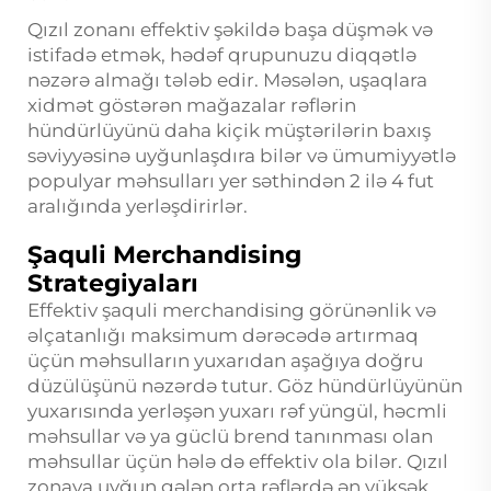
Qızıl zonanı effektiv şəkildə başa düşmək və
istifadə etmək, hədəf qrupunuzu diqqətlə
nəzərə almağı tələb edir. Məsələn, uşaqlara
xidmət göstərən mağazalar rəflərin
hündürlüyünü daha kiçik müştərilərin baxış
səviyyəsinə uyğunlaşdıra bilər və ümumiyyətlə
populyar məhsulları yer səthindən 2 ilə 4 fut
aralığında yerləşdirirlər.
Şaquli Merchandising
Strategiyaları
Effektiv şaquli merchandising görünənlik və
əlçatanlığı maksimum dərəcədə artırmaq
üçün məhsulların yuxarıdan aşağıya doğru
düzülüşünü nəzərdə tutur. Göz hündürlüyünün
yuxarısında yerləşən yuxarı rəf yüngül, həcmli
məhsullar və ya güclü brend tanınması olan
məhsullar üçün hələ də effektiv ola bilər. Qızıl
zonaya uyğun gələn orta rəflərdə ən yüksək