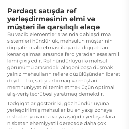
Pardaqt satışda rəf
yerləşdirməsinin elmi və
müştəri ilə qarşılıqlı əlaqə
Bu vacib elementlər arasında
qablaşdırma
sistemləri
hündürlük, məhsulun müştərinin
diqqətini cəlb etməsi ilə ya da diqqətdən
kənar qalması arasında fərq yaradan əsas amil
kimi çıxış edir. Rəf hündürlüyü ilə məhsul
görünümü arasındakı əlaqəni başa düşmək
yalnız məhsulların rəflərə düzülüşündən ibarət
deyil — bu, satışı artırmaq və müştəri
memnuniyyətini təmin etmək üçün optimal
alış-veriş təcrübəsi yaratmaq deməkdir.
Tədqiqatlar göstərir ki, göz hündürlüyünə
yerləşdirilmiş məhsullar bu ən yaxşı zonaya
nisbətən yuxarıda və ya aşağıda yerləşənlərə
nisbətən əhəmiyyətli dərəcədə daha çox