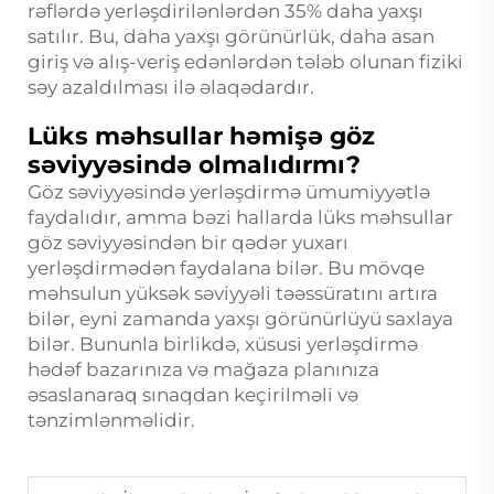
rəflərdə yerləşdirilənlərdən 35% daha yaxşı
satılır. Bu, daha yaxşı görünürlük, daha asan
giriş və alış-veriş edənlərdən tələb olunan fiziki
səy azaldılması ilə əlaqədardır.
Lüks məhsullar həmişə göz
səviyyəsində olmalıdırmı?
Göz səviyyəsində yerləşdirmə ümumiyyətlə
faydalıdır, amma bəzi hallarda lüks məhsullar
göz səviyyəsindən bir qədər yuxarı
yerləşdirmədən faydalana bilər. Bu mövqe
məhsulun yüksək səviyyəli təəssüratını artıra
bilər, eyni zamanda yaxşı görünürlüyü saxlaya
bilər. Bununla birlikdə, xüsusi yerləşdirmə
hədəf bazarınıza və mağaza planınıza
əsaslanaraq sınaqdan keçirilməli və
tənzimlənməlidir.