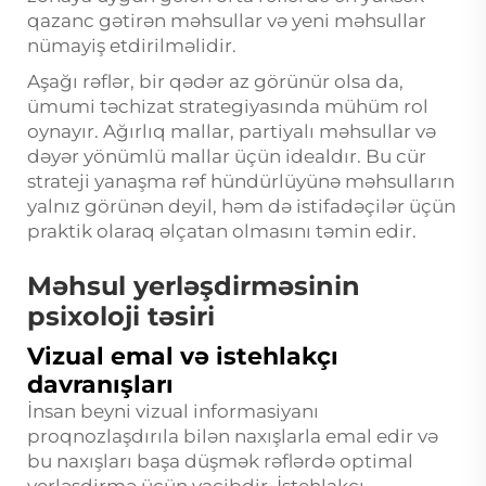
qazanc gətirən məhsullar və yeni məhsullar
nümayiş etdirilməlidir.
Aşağı rəflər, bir qədər az görünür olsa da,
ümumi təchizat strategiyasında mühüm rol
oynayır. Ağırlıq mallar, partiyalı məhsullar və
dəyər yönümlü mallar üçün idealdır. Bu cür
strateji yanaşma rəf hündürlüyünə məhsulların
yalnız görünən deyil, həm də istifadəçilər üçün
praktik olaraq əlçatan olmasını təmin edir.
Məhsul yerləşdirməsinin
psixoloji təsiri
Vizual emal və istehlakçı
davranışları
İnsan beyni vizual informasiyanı
proqnozlaşdırıla bilən naxışlarla emal edir və
bu naxışları başa düşmək rəflərdə optimal