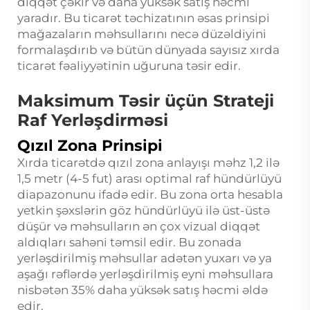
diqqət çəkir və daha yüksək satış həcmi
yaradır. Bu ticarət təchizatının əsas prinsipi
mağazaların məhsullarını necə düzəldiyini
formalaşdırıb və bütün dünyada sayısız xırda
ticarət fəaliyyətinin uğuruna təsir edir.
Maksimum Təsir üçün Strateji
Raf Yerləşdirməsi
Qızıl Zona Prinsipi
Xırda ticarətdə qızıl zona anlayışı məhz 1,2 ilə
1,5 metr (4-5 fut) arası optimal raf hündürlüyü
diapazonunu ifadə edir. Bu zona orta hesabla
yetkin şəxslərin göz hündürlüyü ilə üst-üstə
düşür və məhsulların ən çox vizual diqqət
aldıqları sahəni təmsil edir. Bu zonada
yerləşdirilmiş məhsullar adətən yuxarı və ya
aşağı rəflərdə yerləşdirilmiş eyni məhsullara
nisbətən 35% daha yüksək satış həcmi əldə
edir.