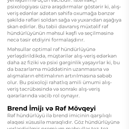
yerləşdirmə üçün vacibdir. İstehlakçı
psixologiyası üzrə araşdırmalar göstərir ki, alış-
veriş edənlər adətən səhifə oxumağa bənzər
şəkildə rəfləri soldan sağa və yuxarıdan aşağıya
skan edirlər. Bu təbii davranış müxtəlif rəf
hündürlüyünün məhsul kəşfi və seçilməsinə
necə təsir etdiyini formalaşdırır.
Məhsullar optimal rəf hündürlüyünə
yerləşdirildikdə, müştərilər alış-veriş edərkən
daha az fiziki və psixi gərginlik yaşayırlar ki, bu
da bazarlama müddətinin uzanmasına və
alışmaların ehtimalının artırılmasına səbəb
olur. Bu psixoloji rahatlıq amili ümumi alış-
veriş təcrübəsində və sonrakı alış-veriş
qərarlarında vacib rol oynayır.
Brend İmijı və Rəf Mövqeyi
Rəf hündürlüyü ilə brend imicinin qarşılıqlı
əlaqəsi xüsusilə maraqlıdır. Göz hündürlüyünə
yerləşdirilmiş premium məhsullar tez-tez