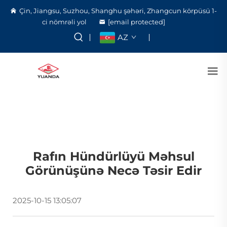
Çin, Jiangsu, Suzhou, Shanghu şəhəri, Zhangcun körpüsü 1-
ci nömrəli yol
[email protected]
AZ
Rafın Hündürlüyü Məhsul
Görünüşünə Necə Təsir Edir
2025-10-15 13:05:07