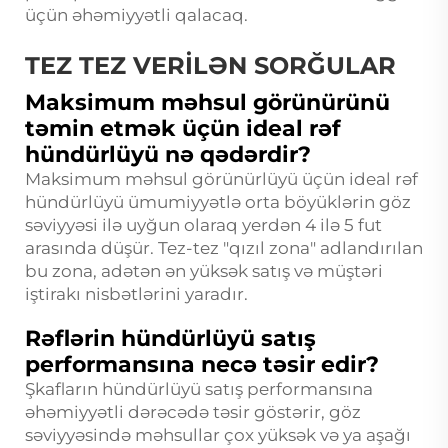
üçün əhəmiyyətli qalacaq.
TEZ TEZ VERİLƏN SORĞULAR
Maksimum məhsul görünürünü
təmin etmək üçün ideal rəf
hündürlüyü nə qədərdir?
Maksimum məhsul görünürlüyü üçün ideal rəf
hündürlüyü ümumiyyətlə orta böyüklərin göz
səviyyəsi ilə uyğun olaraq yerdən 4 ilə 5 fut
arasında düşür. Tez-tez "qızıl zona" adlandırılan
bu zona, adətən ən yüksək satış və müştəri
iştirakı nisbətlərini yaradır.
Rəflərin hündürlüyü satış
performansına necə təsir edir?
Şkafların hündürlüyü satış performansına
əhəmiyyətli dərəcədə təsir göstərir, göz
səviyyəsində məhsullar çox yüksək və ya aşağı