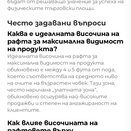
бъдат от решаващо значение за успеха на
физическите търговски площи.
Често задавани въпроси
Каква е идеалната височина на
рафта за максимална видимост
на продукта?
Идеалната височина на рафта за
максимална видимост на продукта
обикновено е между 4 и 5 фута от пода,
което съответства на средното ниво
на очите на възрастен човек. Тази зона,
често наричана „златната зона“,
обикновено осигурява най-високите
продажби и степен на ангажираност на
клиентите.
Как влияе височината на
рафтовете върху