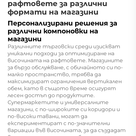
рафтовете за различни
формати на магазини
Персонализирани решения за
различни компоновки на
магазини
Различните търговски среди изискват
уникални подходи за оптимизиране на
височината на рафтовете. Магазините
за бързо обслужване, с обичайното си по-
малко пространство, трябва да
максимизират ограничения вертикален
обем, като в същото време осигурят
лесен достъп до продуктите.
Супермаркетите и универсалните
магазини, с по-широките си коридори и
по-високи тавани, могат да
експериментират с по-значителни
вариации във височината, за да създадат