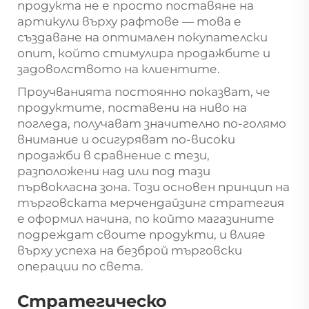
продукта не е просто поставяне на
артикули върху рафтове — това е
създаване на оптимален покупателски
опит, който стимулира продажбите и
задоволството на клиентите.
Проучванията постоянно показват, че
продуктите, поставени на ниво на
погледа, получават значително по-голямо
внимание и осигуряват по-високи
продажби в сравнение с тези,
разположени над или под тази
първокласна зона. Този основен принцип на
търговската мерчендайзинг стратегия
е оформил начина, по който магазините
подреждат своите продукти, и влияе
върху успеха на безброй търговски
операции по света.
Стратегическо