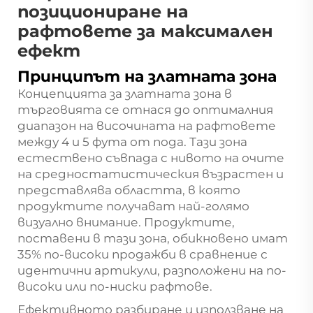
позициониране на
рафтовете за максимален
ефект
Принципът на златната зона
Концепцията за златната зона в
търговията се отнася до оптималния
диапазон на височината на рафтовете
между 4 и 5 фута от пода. Тази зона
естествено съвпада с нивото на очите
на средностатистическия възрастен и
представлява областта, в която
продуктите получават най-голямо
визуално внимание. Продуктите,
поставени в тази зона, обикновено имат
35% по-високи продажби в сравнение с
идентични артикули, разположени на по-
високи или по-ниски рафтове.
Ефективното разбиране и използване на