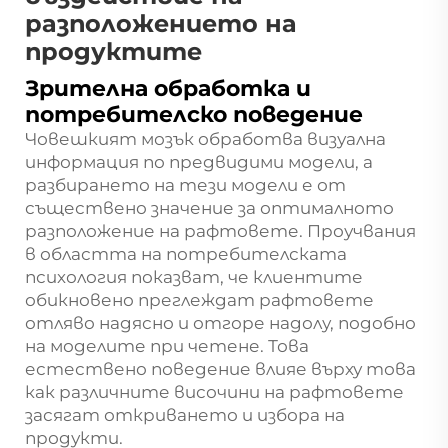
разположението на
продуктите
Зрителна обработка и
потребителско поведение
Човешкият мозък обработва визуална
информация по предвидими модели, а
разбирането на тези модели е от
съществено значение за оптималното
разположение на рафтовете. Проучвания
в областта на потребителската
психология показват, че клиентите
обикновено преглеждат рафтовете
отляво надясно и отгоре надолу, подобно
на моделите при четене. Това
естествено поведение влияе върху това
как различните височини на рафтовете
засягат откриването и избора на
продукти.