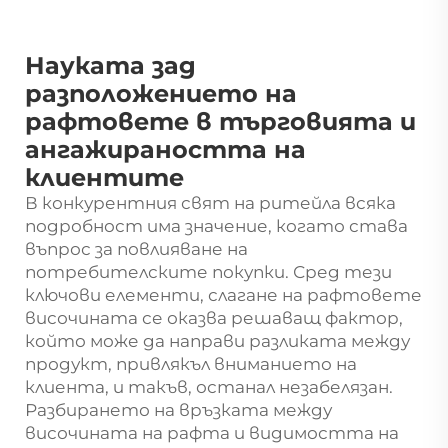
Науката зад
разположението на
рафтовете в търговията и
ангажираността на
клиентите
В конкурентния свят на ритейла всяка
подробност има значение, когато става
въпрос за повлияване на
потребителските покупки. Сред тези
ключови елементи,
слагане на рафтовете
височината се оказва решаващ фактор,
който може да направи разликата между
продукт, привлякъл вниманието на
клиента, и такъв, останал незабелязан.
Разбирането на връзката между
височината на рафта и видимостта на