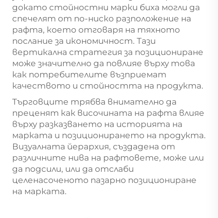
докато стойностни марки биха могли да
спечелят от по-ниско разположение на
рафта, което отговаря на тяхното
послание за икономичност. Тази
вертикална стратегия за позициониране
може значително да повлияе върху това
как потребителите възприемат
качеството и стойността на продукта.
Търговците трябва внимателно да
преценят как височината на рафта влияе
върху разказването на историята на
марката и позиционирането на продукта.
Визуалната йерархия, създадена от
различните нива на рафтовете, може или
да подсили, или да отслаби
целенасоченото пазарно позициониране
на марката.