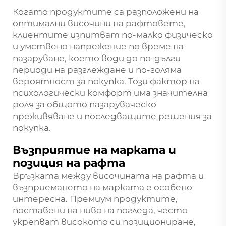
Когато продуктите са разположени на
оптимални височини на рафтовете,
клиентите изпитват по-малко физическо
и умствено напрежение по време на
пазаруване, което води до по-дълги
периоди на разглеждане и по-голяма
вероятност за покупка. Този фактор на
психологически комфорт има значителна
роля за общото пазаруваческо
преживяване и последващите решения за
покупка.
Възприятие на марката и
позиция на рафта
Връзката между височината на рафта и
възприемането на марката е особено
интересна. Премиум продуктите,
поставени на ниво на погледа, често
укрепват високото си позициониране,