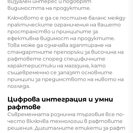
визуален интерес и подобрят
видимостта на продуктите.
Ключовото е да се постигне баланс между
практическите ограничения на вашето
пространство и принципите за
ефективна видимост на продуктите.
Това може да означава адаптиране на
стандартните препоръки за височина на
рафтовете според специфичните
характеристики на магазина, като
същевременно се запазят основните
принципи за предимството на нивото на
погледа.
Цифрова интеграция и умни
рафтове
Съвременната рознична търговия все по-
често включва технологии в рафтовите
решения. Дигиталните етикети за рафт