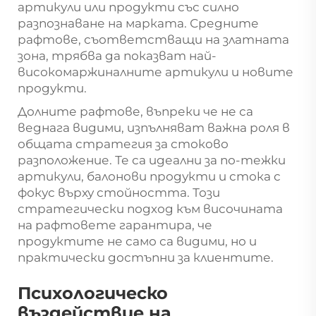
артикули или продукти със силно
разпознаване на марката. Средните
рафтове, съответстващи на златната
зона, трябва да показват най-
високомаржиналните артикули и новите
продукти.
Долните рафтове, въпреки че не са
веднага видими, изпълняват важна роля в
общата стратегия за стоково
разположение. Те са идеални за по-тежки
артикули, балонови продукти и стока с
фокус върху стойността. Този
стратегически подход към височината
на рафтовете гарантира, че
продуктите не само са видими, но и
практически достъпни за клиентите.
Психологическо
въздействие на