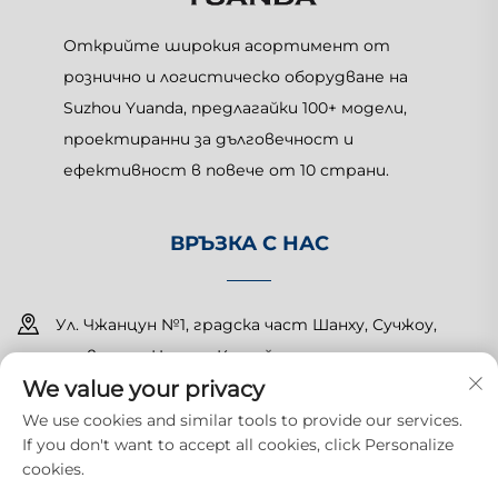
Открийте широкия асортимент от
рознично и логистическо оборудване на
Suzhou Yuanda, предлагайки 100+ модели,
проектиранни за дълговечност и
ефективност в повече от 10 страни.
ВРЪЗКА С НАС
Ул. Чжанцун №1, градска част Шанху, Сучжоу,
провинция Цзянсу, Китай
We value your privacy
+86-15150179453
We use cookies and similar tools to provide our services.
If you don't want to accept all cookies, click Personalize
[email protected]
cookies.