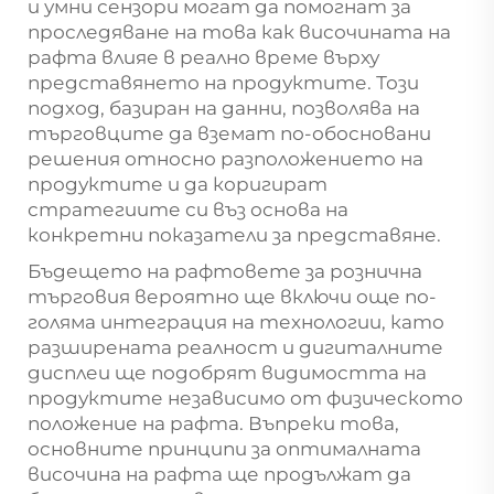
и умни сензори могат да помогнат за
проследяване на това как височината на
рафта влияе в реално време върху
представянето на продуктите. Този
подход, базиран на данни, позволява на
търговците да вземат по-обосновани
решения относно разположението на
продуктите и да коригират
стратегиите си въз основа на
конкретни показатели за представяне.
Бъдещето на рафтовете за рознична
търговия вероятно ще включи още по-
голяма интеграция на технологии, като
разширената реалност и дигиталните
дисплеи ще подобрят видимостта на
продуктите независимо от физическото
положение на рафта. Въпреки това,
основните принципи за оптималната
височина на рафта ще продължат да