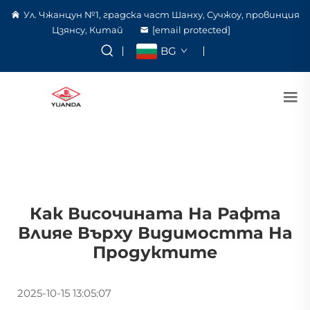
Ул. Чжанцун №1, градска част Шанху, Сучжоу, провинция
Цзянсу, Китай
[email protected]
BG
Как Височината На Рафта
Влияе Върху Видимостта На
Продуктите
2025-10-15 13:05:07