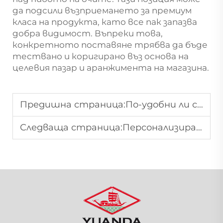
да подсили възприемането за премиум
класа на продукта, като все пак запазва
добра видимост. Въпреки това,
конкретното поставяне трябва да бъде
тествано и коригирано въз основа на
целевия пазар и аранжимента на магазина.
Предишна страница:
По-удобни ли са кошниците с две дръжки?
Следваща страница:
Персонализирани рафтови решения за вериги магазини