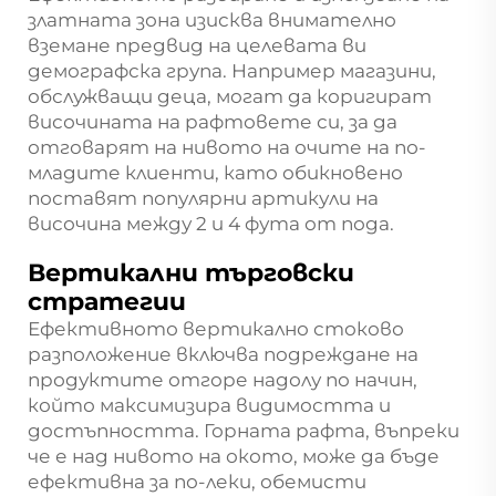
златната зона изисква внимателно
вземане предвид на целевата ви
демографска група. Например магазини,
обслужващи деца, могат да коригират
височината на рафтовете си, за да
отговарят на нивото на очите на по-
младите клиенти, като обикновено
поставят популярни артикули на
височина между 2 и 4 фута от пода.
Вертикални търговски
стратегии
Ефективното вертикално стоково
разположение включва подреждане на
продуктите отгоре надолу по начин,
който максимизира видимостта и
достъпността. Горната рафта, въпреки
че е над нивото на окото, може да бъде
ефективна за по-леки, обемисти