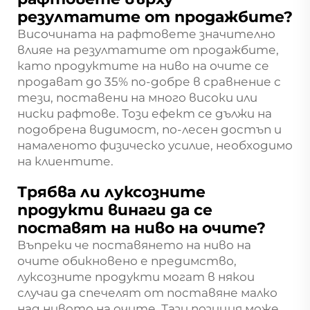
резултатите от продажбите?
Височината на рафтовете значително
влияе на резултатите от продажбите,
като продуктите на ниво на очите се
продават до 35% по-добре в сравнение с
тези, поставени на много високи или
ниски рафтове. Този ефект се дължи на
подобрена видимост, по-лесен достъп и
намаленото физическо усилие, необходимо
на клиентите.
Трябва ли луксозните
продукти винаги да се
поставят на ниво на очите?
Въпреки че поставянето на ниво на
очите обикновено е предимство,
луксозните продукти могат в някои
случаи да спечелят от поставяне малко
над нивото на очите. Тази позиция може