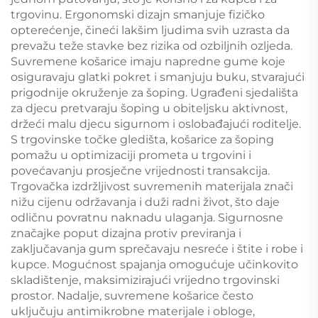
trgovinu. Ergonomski dizajn smanjuje fizičko
opterećenje, čineći lakšim ljudima svih uzrasta da
prevažu teže stavke bez rizika od ozbiljnih ozljeda.
Suvremene košarice imaju napredne gume koje
osiguravaju glatki pokret i smanjuju buku, stvarajući
prigodnije okruženje za šoping. Ugrađeni sjedališta
za djecu pretvaraju šoping u obiteljsku aktivnost,
držeći malu djecu sigurnom i oslobađajući roditelje.
S trgovinske točke gledišta, košarice za šoping
pomažu u optimizaciji prometa u trgovini i
povećavanju prosječne vrijednosti transakcija.
Trgovačka izdržljivost suvremenih materijala znači
nižu cijenu održavanja i duži radni život, što daje
odličnu povratnu naknadu ulaganja. Sigurnosne
značajke poput dizajna protiv previranja i
zaključavanja gum sprečavaju nesreće i štite i robe i
kupce. Mogućnost spajanja omogućuje učinkovito
skladištenje, maksimizirajući vrijedno trgovinski
prostor. Nadalje, suvremene košarice često
uključuju antimikrobne materijale i obloge,