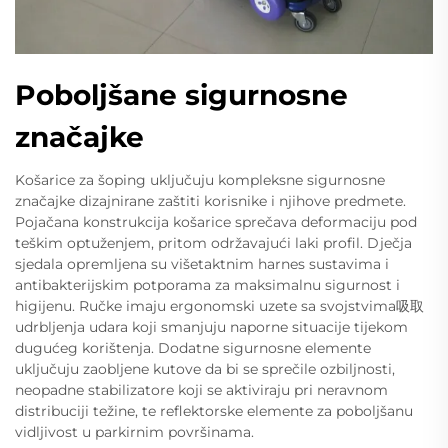
Poboljšane sigurnosne
značajke
Košarice za šoping uključuju kompleksne sigurnosne
značajke dizajnirane zaštiti korisnike i njihove predmete.
Pojačana konstrukcija košarice sprečava deformaciju pod
teškim optuženjem, pritom održavajući laki profil. Dječja
sjedala opremljena su višetaktnim harnes sustavima i
antibakterijskim potporama za maksimalnu sigurnost i
higijenu. Ručke imaju ergonomski uzete sa svojstvima吸取
udrbljenja udara koji smanjuju naporne situacije tijekom
dugućeg korištenja. Dodatne sigurnosne elemente
uključuju zaobljene kutove da bi se sprečile ozbiljnosti,
neopadne stabilizatore koji se aktiviraju pri neravnom
distribuciji težine, te reflektorske elemente za poboljšanu
vidljivost u parkirnim površinama.