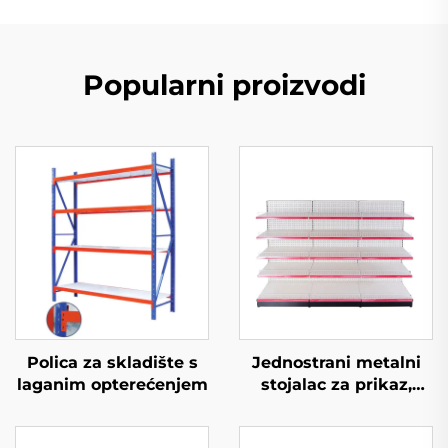
Popularni proizvodi
Polica za skladište s
Jednostrani metalni
laganim opterećenjem
stojalac za prikaz,
police za prikaz u
trgovini s jastrogom