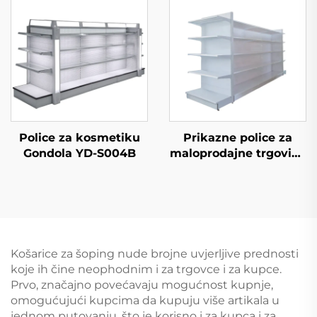
na prodaju YD-S003
Police za kosmetiku
Prikazne police za
Gondola YD-S004B
maloprodajne trgovine
YD-S034
Košarice za šoping nude brojne uvjerljive prednosti
koje ih čine neophodnim i za trgovce i za kupce.
Prvo, značajno povećavaju mogućnost kupnje,
omogućujući kupcima da kupuju više artikala u
jednom putovanju, što je korisno i za kupca i za