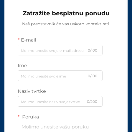
Zatražite besplatnu ponudu
Naš predstavnik će vas uskoro kontaktirati.
E-mail
0/100
Ime
0/100
Naziv tvrtke
0/200
Poruka