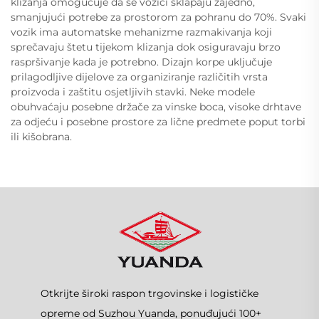
klizanja omogućuje da se vozici sklapaju zajedno,
smanjujući potrebe za prostorom za pohranu do 70%. Svaki
vozik ima automatske mehanizme razmakivanja koji
sprečavaju štetu tijekom klizanja dok osiguravaju brzo
raspršivanje kada je potrebno. Dizajn korpe uključuje
prilagodljive dijelove za organiziranje različitih vrsta
proizvoda i zaštitu osjetljivih stavki. Neke modele
obuhvaćaju posebne držače za vinske boca, visoke drhtave
za odjeću i posebne prostore za lične predmete poput torbi
ili kišobrana.
Otkrijte široki raspon trgovinske i logističke
opreme od Suzhou Yuanda, ponuđujući 100+