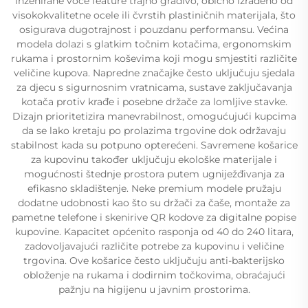
inženirane voće feature trajno gradivo, obično izrađeno od
visokokvalitetne ocele ili čvrstih plastiničnih materijala, što
osigurava dugotrajnost i pouzdanu performansu. Većina
modela dolazi s glatkim točnim kotačima, ergonomskim
rukama i prostornim koševima koji mogu smjestiti različite
veličine kupova. Napredne značajke često uključuju sjedala
za djecu s sigurnosnim vratnicama, sustave zaključavanja
kotača protiv krađe i posebne držače za lomljive stavke.
Dizajn prioritetizira manevrabilnost, omogućujući kupcima
da se lako kretaju po prolazima trgovine dok održavaju
stabilnost kada su potpuno opterećeni. Savremene košarice
za kupovinu također uključuju ekološke materijale i
mogućnosti štednje prostora putem ugniježđivanja za
efikasno skladištenje. Neke premium modele pružaju
dodatne udobnosti kao što su držači za čaše, montaže za
pametne telefone i skenirive QR kodove za digitalne popise
kupovine. Kapacitet općenito rasponja od 40 do 240 litara,
zadovoljavajući različite potrebe za kupovinu i veličine
trgovina. Ove košarice često uključuju anti-bakterijsko
obloženje na rukama i dodirnim točkovima, obraćajući
pažnju na higijenu u javnim prostorima.