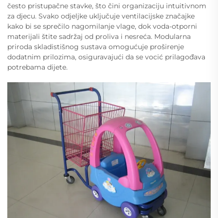
često pristupačne stavke, što čini organizaciju intuitivnom
za djecu. Svako odjeljke uključuje ventilacijske značajke
kako bi se sprečilo nagomilanje vlage, dok voda-otporni
materijali štite sadržaj od proliva i nesreća. Modularna
priroda skladistišnog sustava omogućuje proširenje
dodatnim prilozima, osiguravajući da se vocić prilagođava
potrebama dijete.