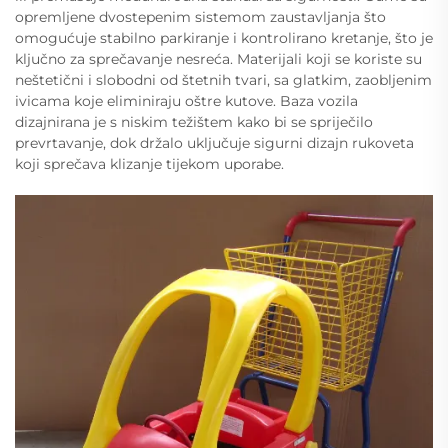
opremljene dvostepenim sistemom zaustavljanja što
omogućuje stabilno parkiranje i kontrolirano kretanje, što je
ključno za sprečavanje nesreća. Materijali koji se koriste su
neštetični i slobodni od štetnih tvari, sa glatkim, zaobljenim
ivicama koje eliminiraju oštre kutove. Baza vozila
dizajnirana je s niskim težištem kako bi se spriječilo
prevrtavanje, dok držalo uključuje sigurni dizajn rukoveta
koji sprečava klizanje tijekom uporabe.