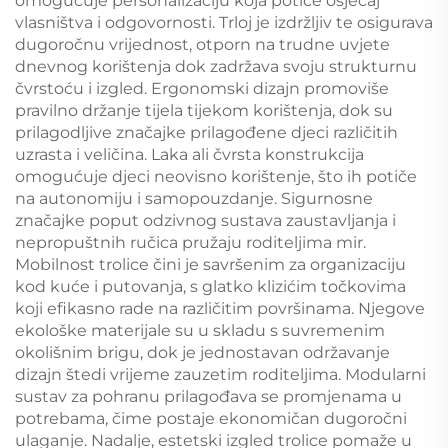
omogućuje personalizaciju koja potiče osjećaj
vlasništva i odgovornosti. Trloj je izdržljiv te osigurava
dugoročnu vrijednost, otporn na trudne uvjete
dnevnog korištenja dok zadržava svoju strukturnu
čvrstoću i izgled. Ergonomski dizajn promoviše
pravilno držanje tijela tijekom korištenja, dok su
prilagodljive značajke prilagođene djeci različitih
uzrasta i veličina. Laka ali čvrsta konstrukcija
omogućuje djeci neovisno korištenje, što ih potiče
na autonomiju i samopouzdanje. Sigurnosne
značajke poput odzivnog sustava zaustavljanja i
nepropuštnih ručica pružaju roditeljima mir.
Mobilnost trolice čini je savršenim za organizaciju
kod kuće i putovanja, s glatko klizićim točkovima
koji efikasno rade na različitim površinama. Njegove
ekološke materijale su u skladu s suvremenim
okolišnim brigu, dok je jednostavan održavanje
dizajn štedi vrijeme zauzetim roditeljima. Modularni
sustav za pohranu prilagođava se promjenama u
potrebama, čime postaje ekonomičan dugoročni
ulaganje. Nadalje, estetski izgled trolice pomaže u