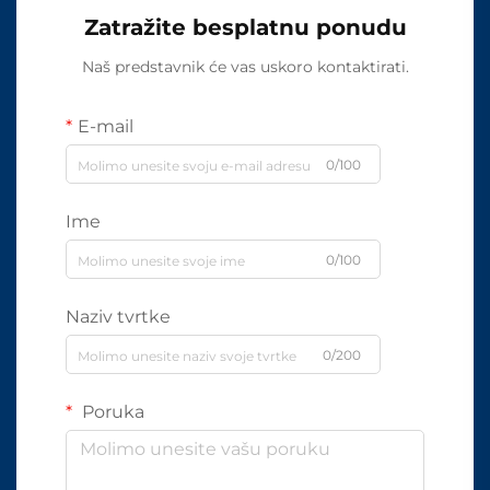
Zatražite besplatnu ponudu
Naš predstavnik će vas uskoro kontaktirati.
E-mail
0/100
Ime
0/100
Naziv tvrtke
0/200
Poruka