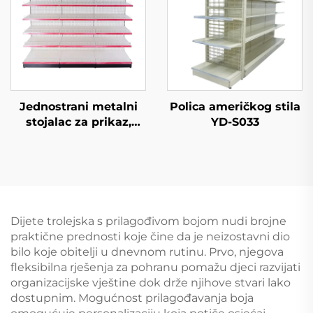
Jednostrani metalni
Polica američkog stila
stojalac za prikaz,
YD-S033
police za prikaz u
trgovini s jastrogom
na prodaju YD-S003
Dijete trolejska s prilagođivom bojom nudi brojne
praktične prednosti koje čine da je neizostavni dio
bilo koje obitelji u dnevnom rutinu. Prvo, njegova
fleksibilna rješenja za pohranu pomažu djeci razvijati
organizacijske vještine dok drže njihove stvari lako
dostupnim. Mogućnost prilagođavanja boja