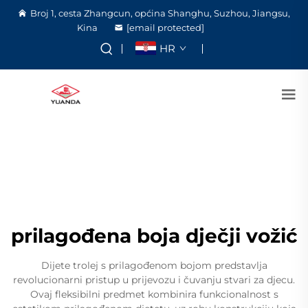
Broj 1, cesta Zhangcun, općina Shanghu, Suzhou, Jiangsu,
Kina
[email protected]
HR
prilagođena boja dječji vožić
Dijete trolej s prilagođenom bojom predstavlja
revolucionarni pristup u prijevozu i čuvanju stvari za djecu.
Ovaj fleksibilni predmet kombinira funkcionalnost s