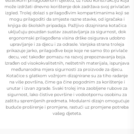
estetikom prilagođenom djetetu, uz robu konstrukciju koja
može izdržati dnevno korištenje dok zadržava svoj privlačan
izgled. Trolej dolazi s prilagođivim kompartimanima koji se
mogu prilagoditi da smjeste razne stavke, od igračaka i
knjiga do školskih pripadaja. Pažljivo dizajnirana kotačica
uključuju pouzdan sustav zaustavljanja za sigurnost, dok
ergonomski prilagođena visina drške osigurava udobno
upravljanje i za djecu i za odrasle. Vanjska strana troleja
prikazuje jarko, prilagođive boje koje ne samo što privlače
decu, već također pomazu na razvoj prepoznavanja boja.
Izrađen od visokokvalitetnih, neštetnih materijala, ispunjava
međunarodna mjera sigurnosti za proizvode za djecu.
Kotačice s glatkom vožnjom dizajnirane su za tiho radanje
na više površina, čime ga čine pogodnim za korištenje i
unutar i izvan zgrade. Svaki trolej ima zaobljene rubove za
sigurnost, lako čistive površine i vodootpornu osobinu za
zaštitu spremljenih predmeta. Modularni dizajn omogućuje
buduće proširenje i promjene, rastući uz promjene potreba
vašeg djeteta.