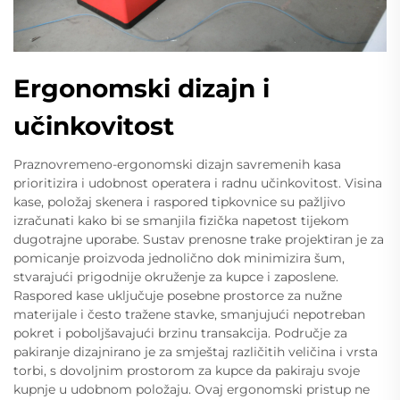
Ergonomski dizajn i
učinkovitost
Praznovremeno-ergonomski dizajn savremenih kasa
prioritizira i udobnost operatera i radnu učinkovitost. Visina
kase, položaj skenera i raspored tipkovnice su pažljivo
izračunati kako bi se smanjila fizička napetost tijekom
dugotrajne uporabe. Sustav prenosne trake projektiran je za
pomicanje proizvoda jednolično dok minimizira šum,
stvarajući prigodnije okruženje za kupce i zaposlene.
Raspored kase uključuje posebne prostorce za nužne
materijale i često tražene stavke, smanjujući nepotreban
pokret i poboljšavajući brzinu transakcija. Područje za
pakiranje dizajnirano je za smještaj različitih veličina i vrsta
torbi, s dovoljnim prostorom za kupce da pakiraju svoje
kupnje u udobnom položaju. Ovaj ergonomski pristup ne