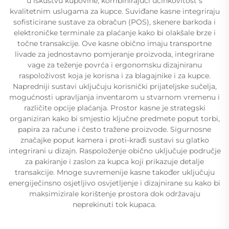
u iskustvu kupovine, kombinirajući učinkovitost s
kvalitetnim uslugama za kupce. Suviđane kasne integriraju
sofisticirane sustave za obračun (POS), skenere barkoda i
elektroničke terminale za plaćanje kako bi olakšale brze i
točne transakcije. Ove kasne obično imaju transportne
livade za jednostavno pomjeranje proizvoda, integrirane
vage za teženje povrća i ergonomsku dizajniranu
raspoloživost koja je korisna i za blagajnike i za kupce.
Napredniji sustavi uključuju korisnički prijateljske sučelja,
mogućnosti upravljanja inventarom u stvarnom vremenu i
različite opcije plaćanja. Prostor kasne je strategski
organiziran kako bi smjestio ključne predmete poput torbi,
papira za račune i često tražene proizvode. Sigurnosne
značajke poput kamera i proti-krađi sustavi su glatko
integrirani u dizajn. Raspoloženje obično uključuje područje
za pakiranje i zaslon za kupca koji prikazuje detalje
transakcije. Mnoge suvremenije kasne također uključuju
energiječinsno osjetljivo osvjetljenje i dizajnirane su kako bi
maksimizirale korištenje prostora dok održavaju
neprekinuti tok kupaca.