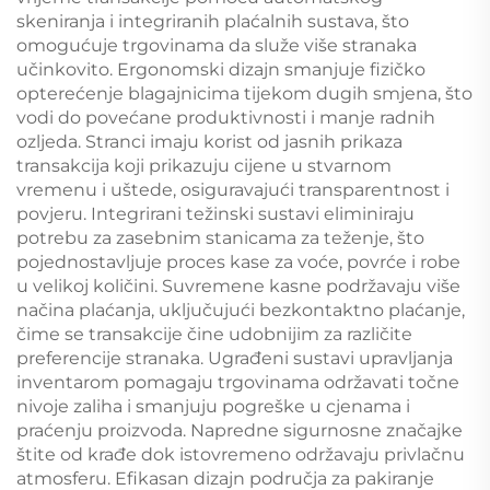
skeniranja i integriranih plaćalnih sustava, što
omogućuje trgovinama da služe više stranaka
učinkovito. Ergonomski dizajn smanjuje fizičko
opterećenje blagajnicima tijekom dugih smjena, što
vodi do povećane produktivnosti i manje radnih
ozljeda. Stranci imaju korist od jasnih prikaza
transakcija koji prikazuju cijene u stvarnom
vremenu i uštede, osiguravajući transparentnost i
povjeru. Integrirani težinski sustavi eliminiraju
potrebu za zasebnim stanicama za teženje, što
pojednostavljuje proces kase za voće, povrće i robe
u velikoj količini. Suvremene kasne podržavaju više
načina plaćanja, uključujući bezkontaktno plaćanje,
čime se transakcije čine udobnijim za različite
preferencije stranaka. Ugrađeni sustavi upravljanja
inventarom pomagaju trgovinama održavati točne
nivoje zaliha i smanjuju pogreške u cjenama i
praćenju proizvoda. Napredne sigurnosne značajke
štite od krađe dok istovremeno održavaju privlačnu
atmosferu. Efikasan dizajn područja za pakiranje