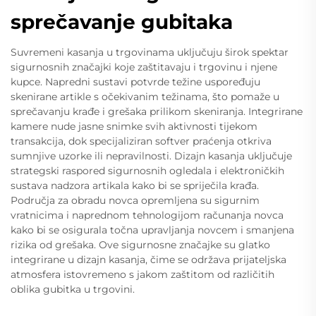
sprečavanje gubitaka
Suvremeni kasanja u trgovinama uključuju širok spektar
sigurnosnih značajki koje zaštitavaju i trgovinu i njene
kupce. Napredni sustavi potvrde težine uspoređuju
skenirane artikle s očekivanim težinama, što pomaže u
sprečavanju krađe i grešaka prilikom skeniranja. Integrirane
kamere nude jasne snimke svih aktivnosti tijekom
transakcija, dok specijaliziran softver praćenja otkriva
sumnjive uzorke ili nepravilnosti. Dizajn kasanja uključuje
strategski raspored sigurnosnih ogledala i elektroničkih
sustava nadzora artikala kako bi se spriječila krađa.
Područja za obradu novca opremljena su sigurnim
vratnicima i naprednom tehnologijom računanja novca
kako bi se osigurala točna upravljanja novcem i smanjena
rizika od grešaka. Ove sigurnosne značajke su glatko
integrirane u dizajn kasanja, čime se održava prijateljska
atmosfera istovremeno s jakom zaštitom od različitih
oblika gubitka u trgovini.