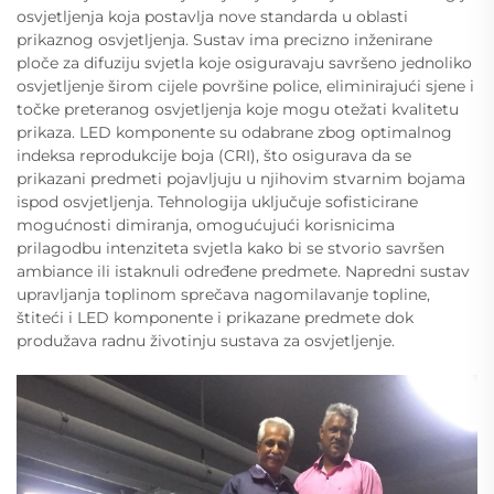
osvjetljenja koja postavlja nove standarda u oblasti
prikaznog osvjetljenja. Sustav ima precizno inženirane
ploče za difuziju svjetla koje osiguravaju savršeno jednoliko
osvjetljenje širom cijele površine police, eliminirajući sjene i
točke preteranog osvjetljenja koje mogu otežati kvalitetu
prikaza. LED komponente su odabrane zbog optimalnog
indeksa reprodukcije boja (CRI), što osigurava da se
prikazani predmeti pojavljuju u njihovim stvarnim bojama
ispod osvjetljenja. Tehnologija uključuje sofisticirane
mogućnosti dimiranja, omogućujući korisnicima
prilagodbu intenziteta svjetla kako bi se stvorio savršen
ambiance ili istaknuli određene predmete. Napredni sustav
upravljanja toplinom sprečava nagomilavanje topline,
štiteći i LED komponente i prikazane predmete dok
produžava radnu životinju sustava za osvjetljenje.