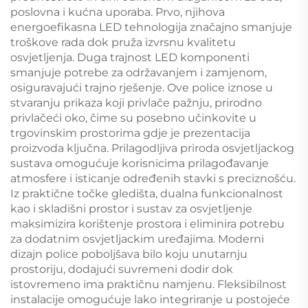
poslovna i kućna uporaba. Prvo, njihova
energoefikasna LED tehnologija značajno smanjuje
troškove rada dok pruža izvrsnu kvalitetu
osvjetljenja. Duga trajnost LED komponenti
smanjuje potrebe za održavanjem i zamjenom,
osiguravajući trajno rješenje. Ove police iznose u
stvaranju prikaza koji privlače pažnju, prirodno
privlačeći oko, čime su posebno učinkovite u
trgovinskim prostorima gdje je prezentacija
proizvoda ključna. Prilagodljiva priroda osvjetljackog
sustava omogućuje korisnicima prilagođavanje
atmosfere i isticanje određenih stavki s preciznošću.
Iz praktične točke gledišta, dualna funkcionalnost
kao i skladišni prostor i sustav za osvjetljenje
maksimizira korištenje prostora i eliminira potrebu
za dodatnim osvjetljackim uređajima. Moderni
dizajn police poboljšava bilo koju unutarnju
prostoriju, dodajući suvremeni dodir dok
istovremeno ima praktičnu namjenu. Fleksibilnost
instalacije omogućuje lako integriranje u postojeće