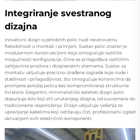
Integriranje svestranog
dizajna
Inovativni dizajn svjetlobnih polic nudi neverovatnu
fleksibilnost u montaži i primjeni. Sustav polic značen je
modularnom konstrukcijom koja omogućuje različite
mogućnosti konfiguracije, čime se prilagođava različitim
zahtjevima prostora i dizajnerskim shemama. Sustav za
montažu uključuje precizno izrađene zagrade koje nude i
stabilnost i prilagodljivost, što omogućuje korisnicima da
promjene položaj polica bez kompromitiranja strukturne
čvrstoće. Elegantni, minimalistički estetski dizajn polic
dopunjuje bilo koji stil unutarnjeg dizajna, od suvremene do
tradicionalne raspoloženja. Dizajn uključuje rješenja za
upravljanje kabelima koji održavaju čist, profesionalni izgled
skrivanjem svih električnih komponenti.