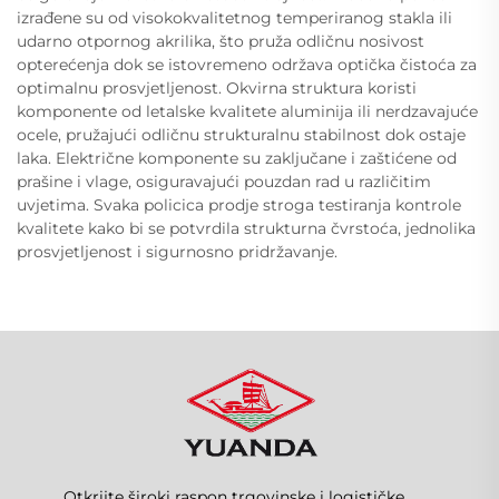
izrađene su od visokokvalitetnog temperiranog stakla ili
udarno otpornog akrilika, što pruža odličnu nosivost
opterećenja dok se istovremeno održava optička čistoća za
optimalnu prosvjetljenost. Okvirna struktura koristi
komponente od letalske kvalitete aluminija ili nerdzavajuće
ocele, pružajući odličnu strukturalnu stabilnost dok ostaje
laka. Električne komponente su zaključane i zaštićene od
prašine i vlage, osiguravajući pouzdan rad u različitim
uvjetima. Svaka policica prodje stroga testiranja kontrole
kvalitete kako bi se potvrdila strukturna čvrstoća, jednolika
prosvjetljenost i sigurnosno pridržavanje.
Otkrijte široki raspon trgovinske i logističke