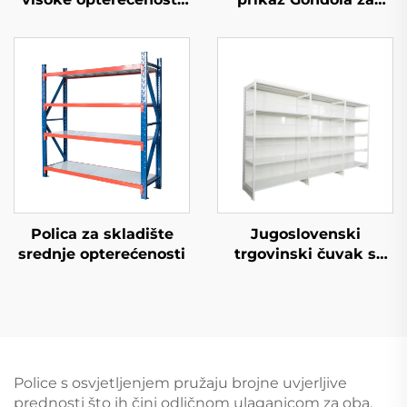
(YD-S026)
trgovinske stolove YD-
S002
Polica za skladište
Jugoslovenski
srednje opterećenosti
trgovinski čuvak s
jedne strane policice
za supermarket YD-
S008
Police s osvjetljenjem pružaju brojne uvjerljive
prednosti što ih čini odličnom ulaganicom za oba,