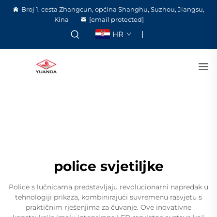
Broj 1, cesta Zhangcun, općina Shanghu, Suzhou, Jiangsu,
Kina
[email protected]
HR
police svjetiljke
Police s lučnicama predstavljaju revolucionarni napredak u
tehnologiji prikaza, kombinirajući suvremenu rasvjetu s
praktičnim rješenjima za čuvanje. Ove inovativne