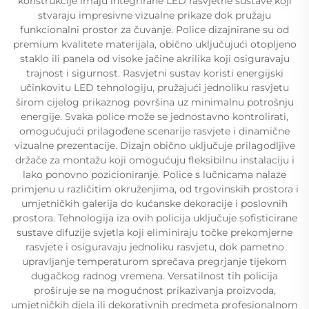
konstrukcije imaju integrirane LED rasvjetne sustave koji
stvaraju impresivne vizualne prikaze dok pružaju
funkcionalni prostor za čuvanje. Police dizajnirane su od
premium kvalitete materijala, obično uključujući otopljeno
staklo ili panela od visoke jačine akrilika koji osiguravaju
trajnost i sigurnost. Rasvjetni sustav koristi energijski
učinkovitu LED tehnologiju, pružajući jednoliku rasvjetu
širom cijelog prikaznog površina uz minimalnu potrošnju
energije. Svaka police može se jednostavno kontrolirati,
omogućujući prilagođene scenarije rasvjete i dinamične
vizualne prezentacije. Dizajn obično uključuje prilagodljive
držače za montažu koji omogućuju fleksibilnu instalaciju i
lako ponovno pozicioniranje. Police s lučnicama nalaze
primjenu u različitim okruženjima, od trgovinskih prostora i
umjetničkih galerija do kućanske dekoracije i poslovnih
prostora. Tehnologija iza ovih policija uključuje sofisticirane
sustave difuzije svjetla koji eliminiraju točke prekomjerne
rasvjete i osiguravaju jednoliku rasvjetu, dok pametno
upravljanje temperaturom sprečava pregrjanje tijekom
dugačkog radnog vremena. Versatilnost tih policija
proširuje se na mogućnost prikazivanja proizvoda,
umjetničkih djela ili dekorativnih predmeta profesionalnom