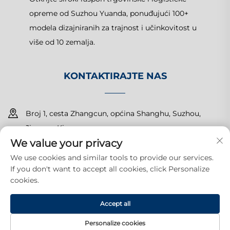
opreme od Suzhou Yuanda, ponuđujući 100+
modela dizajniranih za trajnost i učinkovitost u
više od 10 zemalja.
KONTAKTIRAJTE NAS
Broj 1, cesta Zhangcun, općina Shanghu, Suzhou,
Jiangsu, Kina
We value your privacy
+86-15150179453
We use cookies and similar tools to provide our services.
If you don't want to accept all cookies, click Personalize
[email protected]
cookies.
Accept all
Autorska prava © 2025 Suzhou Yuanda Commercial Products
Co., Ltd. Sva prava pridržana.
Politika privatnosti
Personalize cookies