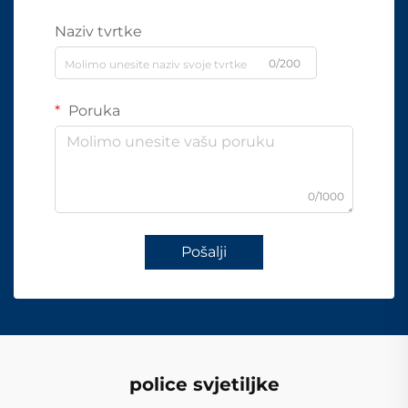
Naziv tvrtke
0/200
Poruka
0/1000
Pošalji
police svjetiljke