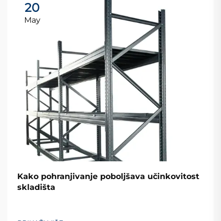
20
May
Kako pohranjivanje poboljšava učinkovitost
skladišta