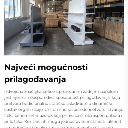
Najveći mogućnosti
prilagođavanja
Izdvojena značajka police s prorezanim zadnjim panelom
jest njezina neusporediva sposobnost prilagođavanja, koja
pretvara tradicionalno statičko skladишte u dinamički
sustav organizacije. Uniformno raspoređeni otvorci stvaraju
fleksibilni mrežni uzorak koji prihvaća širok raspon pribora i
priložaka. Korisnici ih mogu jednostavno instalirati, ukloniti
ili preuređivati hooke, zagove i komponente police bez