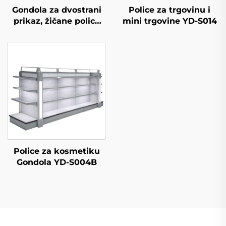
Gondola za dvostrani
Police za trgovinu i
prikaz, žičane police
mini trgovine YD-S014
za skladištenje za
maloprodajnu
trgovinu YD-S002A
Police za kosmetiku
Gondola YD-S004B