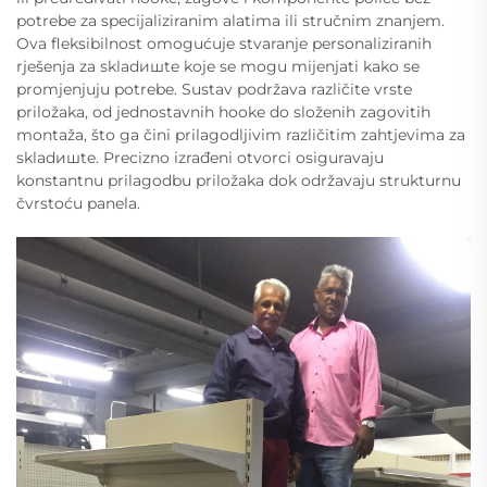
potrebe za specijaliziranim alatima ili stručnim znanjem.
Ova fleksibilnost omogućuje stvaranje personaliziranih
rješenja za skladишte koje se mogu mijenjati kako se
promjenjuju potrebe. Sustav podržava različite vrste
priložaka, od jednostavnih hooke do složenih zagovitih
montaža, što ga čini prilagodljivim različitim zahtjevima za
skladишte. Precizno izrađeni otvorci osiguravaju
konstantnu prilagodbu priložaka dok održavaju strukturnu
čvrstoću panela.