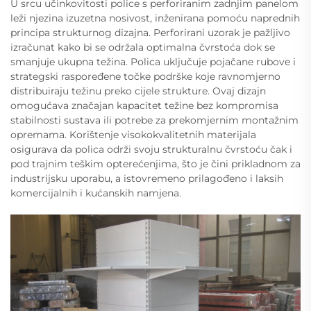
U srcu učinkovitosti police s perforiranim zadnjim panelom
leži njezina izuzetna nosivost, inženirana pomoću naprednih
principa strukturnog dizajna. Perforirani uzorak je pažljivo
izračunat kako bi se održala optimalna čvrstoća dok se
smanjuje ukupna težina. Polica uključuje pojačane rubove i
strategski raspoređene točke podrške koje ravnomjerno
distribuiraju težinu preko cijele strukture. Ovaj dizajn
omogućava značajan kapacitet težine bez kompromisa
stabilnosti sustava ili potrebe za prekomjernim montažnim
opremama. Korištenje visokokvalitetnih materijala
osigurava da polica održi svoju strukturalnu čvrstoću čak i
pod trajnim teškim opterećenjima, što je čini prikladnom za
industrijsku uporabu, a istovremeno prilagođeno i laksih
komercijalnih i kućanskih namjena.