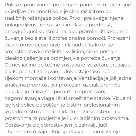
Polica s prorezanim pozadnjim panelom nudi brojne
uvjerljive prednosti koje je čine različitom od
tradičnih rešenja za police. Prvo i pre svega, njena
prilagodljivost iznosi se kao glavna prednost,
omogućujući korisnicima lako promijeniti raspored
čuvanja bez alata ili profesionalne pomoći. Prorezani
dizajn omogućuje brze prilagodbe kako bi se
smjestile stavke različitih veličina, čime postaje
idealno rješenje za promjenjive potrebe čuvanja.
Odnos jačine do težine sustava je izuzetan, pružajući
jak kapacitet za čuvanje dok ostaje lako ručno
tijekom montaže i održavanja. Ventilacija je još jedna
značajna prednost, jer prorezani uzorak promiče
cirkulaciju zraka, što pomaže u sprečavanju
nagomilavanja vlage i štiti smeštene stavke. Vizualni
izgled police poboljšan je čistim, profesionalnim
izgledom, što ga čini prikladnim za korištenje i u
prostorima za posjetitelje i u skladišnim prostorima.
Održavanje pojednostavljen je zahvaljujući
otvorenom dizajnu koji sprečava nagomilavanje