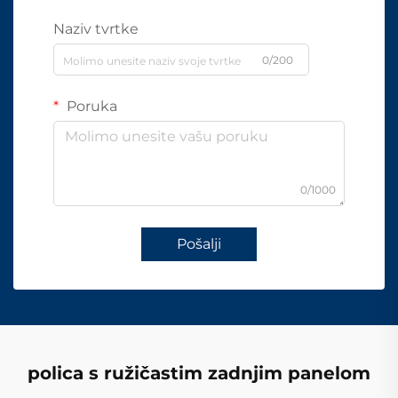
Naziv tvrtke
0/200
Poruka
0/1000
Pošalji
polica s ružičastim zadnjim panelom