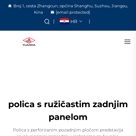
Broj 1, cesta Zhangcun, općina Shanghu, Suzhou, Jiangsu,
Kina
[email protected]
HR
polica s ružičastim zadnjim
panelom
Polica s perforiranim pozadnjim pločom predstavlja