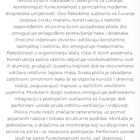
revolucionarni napredak u rješenjima za čuvanje,
kombinirajući funkcionalnost s principima moderne
dizajnerske umjetnosti. Ovo fleksibilno sustavno za čuvanje
izražava čvrstu metalnu konstrukciju s taktički
raspoređenim otvorima širom pozadinske ploče, što
omogućuje prilagođeno postavljanje haka i dodataka.
Precizno inženirani otvorovi održavaju konstantno
razmještaj i veličinu, što omogućuje maksimalnu
fleksibilnost u organiziranju alata, roba ili ličnih predmeta.
Konstrukcija police obično uključuje visokokvalitetnu ocel
ili aluminij, pružajući izuzetnu trajnost dok se istovremeno
održava relativno lagana masa. Svaka ploča je obradjena
zaštitnom omotinom kako bi se otporila koroziji i dnevnoj
nošnji, osiguravajući trajnost u različitim okolišnim
uvjetima. Modularni dizajn sustava omogućuje jednostavnu
integraciju s postojećim sustavima za čuvanje, dok
perforirani uzorak pruža odličnu ventilaciju i vidljivost.
Polica može nositi značajne opterećenja, uz pomoć
pojačanih rubova i točaka strukturne podrške. Montaža je
jednostavna, s držačima za montiranje koji su dizajnirani za
privid na zid te i za nezavisno postojanje. Perforirani uzorak
služi ne samo funkcionalnom svrhi, već doprinosi i