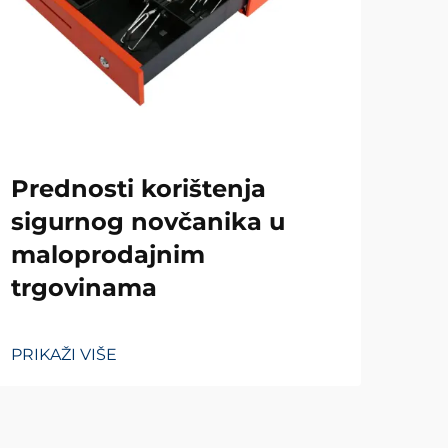
Za
Prednosti korištenja
im
sigurnog novčanika u
maloprodajnim
PRIK
trgovinama
PRIKAŽI VIŠE