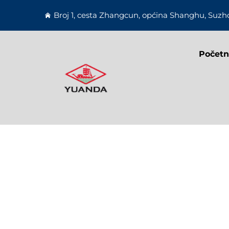
Broj 1, cesta Zhangcun, općina Shanghu, Suzho
Početn