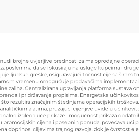
lice za prikaz u
trgovine YD-S
vini s jastrogom
prodaju YD-S003
nudi brojne uvjerljive prednosti za maloprodajne operaci
 zaposlenima da se fokusiraju na usluge kupcima i druge 
je ljudske greške, osiguravajući točnost cijena širom 
arnom vremenu omogućuje prodavačima implementaciju di
 razine zaliha. Centralizirana upravljanja platforma sustav
 brenda i pridržavanje propisima. Energetska učinkovitost 
a, što rezultira značajnim štednjama operacijskih troško
i analitičkim alatima, pružajući cijenjive uvide u učinkovi
ionalno izgledajuće prikaze i mogućnost prikaza dodatnih
romocijskih cijena i posebnih ponuda, povećavajući pril
na doprinosi ciljevima trajnog razvoja, dok je čvrstost e