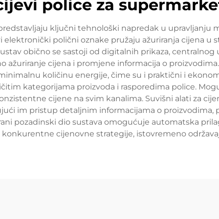
cijevi police za supermarke
 predstavljaju ključni tehnološki napredak u upravljanju
vi elektronički polični oznake pružaju ažuriranja cijena 
ustav obično se sastoji od digitalnih prikaza, centralno
ažuriranje cijena i promjene informacija o proizvodima. 
minimalnu količinu energije, čime su i praktični i ekonomič
azličitim kategorijama proizvoda i rasporedima police. Mo
onzistentne cijene na svim kanalima. Suvišni alati za cij
jući im pristup detaljnim informacijama o proizvodima,
irani pozadinski dio sustava omogućuje automatska prilago
a i konkurentne cijenovne strategije, istovremeno održava