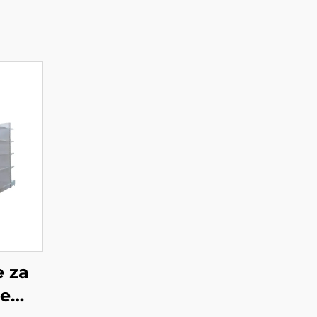
e za
e