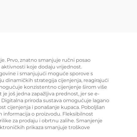
034
je. Prvo, znatno smanjuje ručni posao
aktivnosti koje dodaju vrijednost.
trgovine i smanjujući moguće sporove s
namičkih strategija cijenjenja, reagirajući
a omogućuje konzistentno cijenjenje širom više
je još jedna zapažljiva prednost, jer se e-
va. Digitalna priroda sustava omogućuje lagano
tost cijenjenja i ponašanje kupaca. Poboljšan
 informacija o proizvodu. Fleksibilnost
ike za prodaju i obrtnu zalihe. Smanjenje
lektroničkih prikaza smanjuje troškove