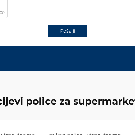
000
Pošalji
cijevi police za supermarke