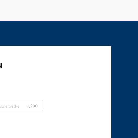
u
0/200