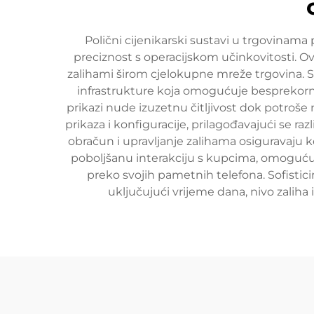
Polični cijenikarski sustavi u trgovinama
preciznost s operacijskom učinkovitosti. O
zalihami širom cjelokupne mreže trgovina. S
infrastrukture koja omogućuje besprekorno 
prikazi nude izuzetnu čitljivost dok potroše 
prikaza i konfiguracije, prilagođavajući se r
obračun i upravljanje zalihama osiguravaju k
poboljšanu interakciju s kupcima, omoguću
preko svojih pametnih telefona. Sofistic
uključujući vrijeme dana, nivo zalih