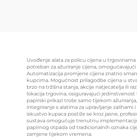
supermarket YD-
po
S035
trgo
na 
Uvođenje alata za policu cijena u trgovinama 
potreban za ažuriranje cijena, omogućavajući
Automatizacija promjene cijena znatno smanju
kupcima. Mogućnost prilagodbe cijena u stv
brzo na tržišna stanja, akcije natjecatelja ili
lokacija trgovina, osiguravajući jedinstvenost
papirski prikazi troše samo tijekom ažuriranj
integriranje s alatima za upravljanje zalihami 
iskustvo kupaca postiže se kroz jasne, profes
sustava omogućuje trenutnu implementaciju p
papirnog otpada od tradicionalnih oznaka cije
zamjene tijekom vremena.