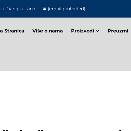
u, Jiangsu, Kina
[email protected]
a Stranica
Više o nama
Proizvodi
Preuzmi