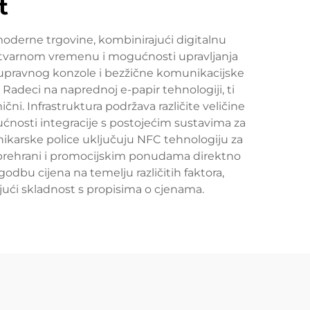
t
 moderne trgovine, kombinirajući digitalnu
u stvarnom vremenu i mogućnosti upravljanja
g upravnog konzole i bezžične komunikacijske
Radeci na naprednoj e-papir tehnologiji, ti
ni. Infrastruktura podržava različite veličine
gućnosti integracije s postojećim sustavima za
enikarske police uključuju NFC tehnologiju za
 prehrani i promocijskim ponudama direktno
dbu cijena na temelju različitih faktora,
jući skladnost s propisima o cjenama.