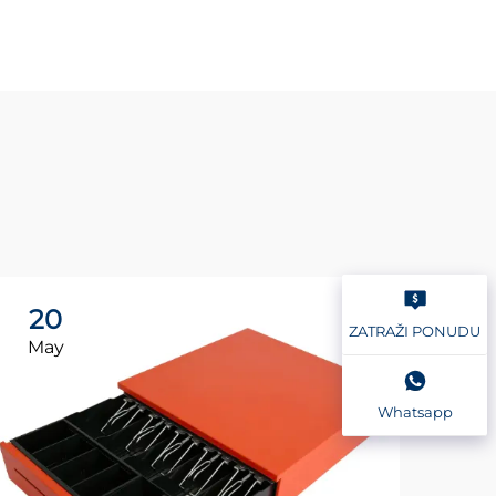
20
2
ZATRAŽI PONUDU
May
Ma
Whatsapp