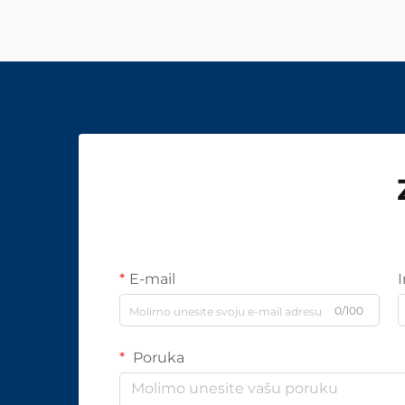
E-mail
0/100
Poruka