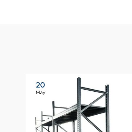
20
May