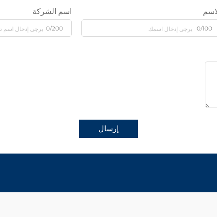
اسم
اسم الشركة
0/200
0/100
إرسال