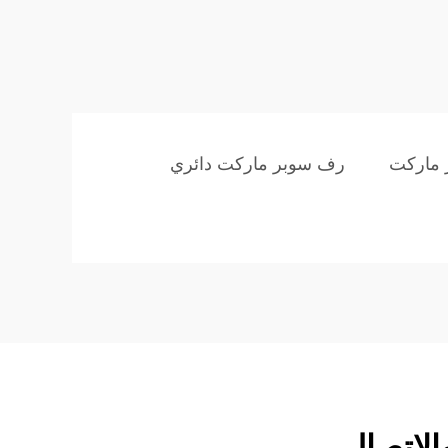
 ماركت
رف سوبر ماركت دائري
الاتصال