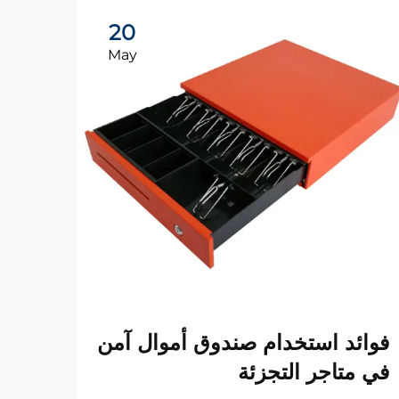
20
May
لماذ
فوائد استخدام صندوق أموال آمن
صندو
في متاجر التجزئة