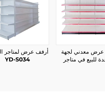
عرض معدني لجهة
أرفف عرض لمتاجر ال
دة للبيع في متاجر
YD-S034
قالة YD-S003