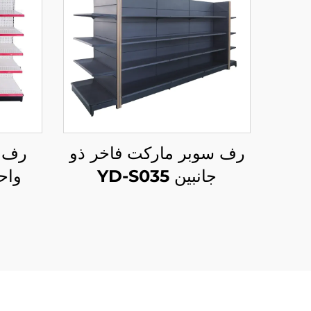
رف سوبر ماركت فاخر ذو
رف 
جانبين YD-S035
واح
الب