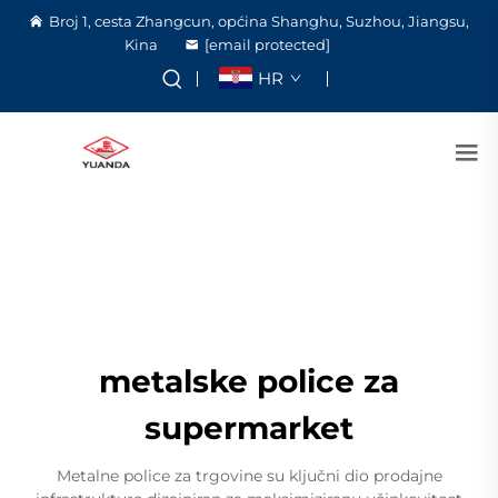
Broj 1, cesta Zhangcun, općina Shanghu, Suzhou, Jiangsu,
Kina
[email protected]
HR
metalske police za
supermarket
Metalne police za trgovine su ključni dio prodajne