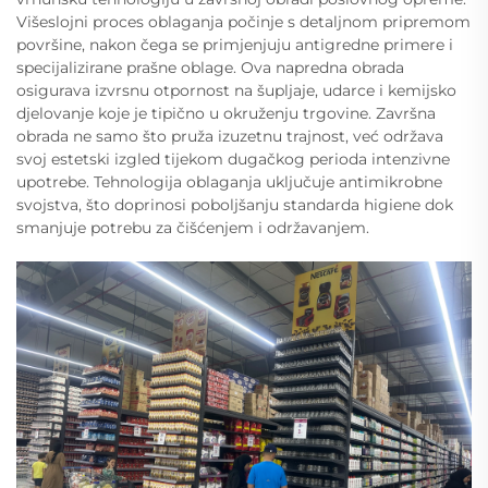
Višeslojni proces oblaganja počinje s detaljnom pripremom
površine, nakon čega se primjenjuju antigredne primere i
specijalizirane prašne oblage. Ova napredna obrada
osigurava izvrsnu otpornost na šupljaje, udarce i kemijsko
djelovanje koje je tipično u okruženju trgovine. Završna
obrada ne samo što pruža izuzetnu trajnost, već održava
svoj estetski izgled tijekom dugačkog perioda intenzivne
upotrebe. Tehnologija oblaganja uključuje antimikrobne
svojstva, što doprinosi poboljšanju standarda higiene dok
smanjuje potrebu za čišćenjem i održavanjem.