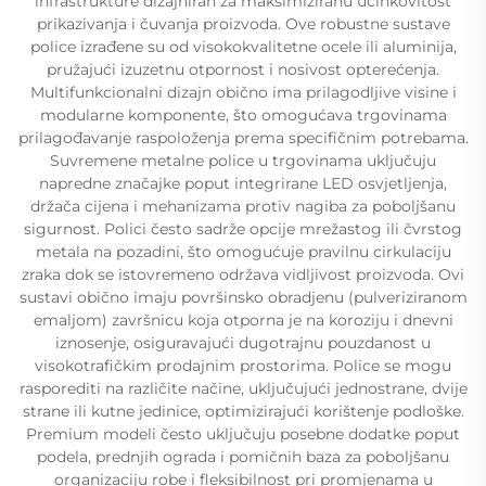
infrastrukture dizajniran za maksimiziranu učinkovitost
prikazivanja i čuvanja proizvoda. Ove robustne sustave
police izrađene su od visokokvalitetne ocele ili aluminija,
pružajući izuzetnu otpornost i nosivost opterećenja.
Multifunkcionalni dizajn obično ima prilagodljive visine i
modularne komponente, što omogućava trgovinama
prilagođavanje raspoloženja prema specifičnim potrebama.
Suvremene metalne police u trgovinama uključuju
napredne značajke poput integrirane LED osvjetljenja,
držača cijena i mehanizama protiv nagiba za poboljšanu
sigurnost. Polici često sadrže opcije mrežastog ili čvrstog
metala na pozadini, što omogućuje pravilnu cirkulaciju
zraka dok se istovremeno održava vidljivost proizvoda. Ovi
sustavi obično imaju površinsko obradjenu (pulveriziranom
emaljom) završnicu koja otporna je na koroziju i dnevni
iznosenje, osiguravajući dugotrajnu pouzdanost u
visokotrafičkim prodajnim prostorima. Police se mogu
rasporediti na različite načine, uključujući jednostrane, dvije
strane ili kutne jedinice, optimizirajući korištenje podloške.
Premium modeli često uključuju posebne dodatke poput
podela, prednjih ograda i pomičnih baza za poboljšanu
organizaciju robe i fleksibilnost pri promjenama u