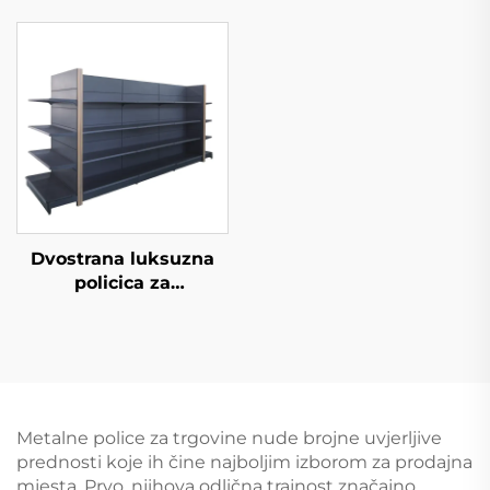
za skladištenje za
maloprodajnu
trgovinu YD-S002A
Dvostrana luksuzna
policica za
supermarket YD-S035
Metalne police za trgovine nude brojne uvjerljive
prednosti koje ih čine najboljim izborom za prodajna
mjesta. Prvo, njihova odlična trajnost značajno