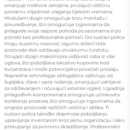
smanjuje troškove zamjene, pružajući odličnu
povratnu vrijednost ulaganja tijekom vremena.
Modularni dizajn omogućuje brzu montažu i
preuređivanje, što omogućuje trgovinama da
prilagode svoje raspore pohoda po sezonama ili po
potrebi bez profesionalne pomoći. Ovi sustavi polica
imaju izuzetnu nosivost, sigurno držeći teže
proizvode dok održavaju strukturnu čvrstotu.
Strujasti dizajn maksimizira vidljivost roba iz više
uglova, što poboljšava iskustvo kupovine kod
kućanstava i može potencijalno povećati prodaju.
Napredne tehnologije oblogaštice zaštićuju od
šupljaka, ržave i opće nošenje, smanjujući zahtjeve
za održavanjem i očuvajući estetski izgled. Ugradnja
prilagođivih komponenata omogućuje učinkovito
korištenje prostora, što omogućuje trgovinama da
smjeste proizvode različitih veličina i oblika. Ti
sustavi polica također doprinose poboljšanju
upravljanja inventarom kroz jasnu organizaciju i lako
pristupanje za ponovno skladištenje. Profesionalni