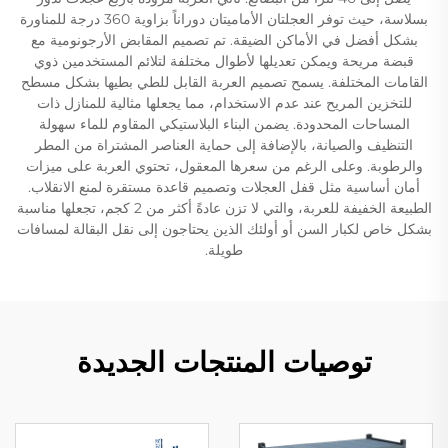
بسلاسة، حيث توفر العجلتان الأماميتان دوراناً بزاوية 360 درجة للمناورة
بشكل أفضل في الأماكن الضيقة. تم تصميم المقابض الأرجونومية مع
قبضة مريحة ويمكن تعديلها لأطوال مختلفة لتلائم المستخدمين ذوي
القامات المختلفة. يسمح تصميم العربة القابل للطي بطيها بشكل مسطح
للتخزين المريح عند عدم الاستخدام، مما يجعلها مثالية للمنازل ذات
المساحات المحدودة. يضمن البناء البلاستيكي المقاوم للماء سهولة
التنظيف والصيانة، بالإضافة إلى حماية العناصر المشتراة من المطر
والرطوبة. وعلى الرغم من سعرها المعقول، تحتوي العربة على ميزات
أمان أساسية مثل قفل العجلات وتصميم قاعدة مستقرة لمنع الانقلاب.
الطبيعة الخفيفة للعربة، والتي لا تزن عادةً أكثر من 2 كجم، تجعلها مناسبة
بشكل خاص لكبار السن أو أولئك الذين يحتاجون إلى نقل البقالة لمسافات
طويلة.
توصيات المنتجات الجديدة