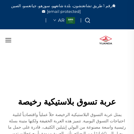
رقم 1 طريق تشانغتشون، بلدة شانغهو، سوزهو، جيانغسو، الصين
[email protected]
AR
عربة تسوق بلاستيكية رخيصة
يمثل عربة التسوق البلاستيكية الرخيصة حلاً عملياً واقتصادياً لتلبية
احتياجات التسوق اليومية. تتميز هذه العربة الخفيفة ولكنها متينة بسلة
رئيسية واسعة مصنوعة من البولي إيثيلين الكثيف، قادرة على حمل ما
يصل إلى 40 لترًا من البضائع. تأتي العربة مزودة بأربع عجلات تدور