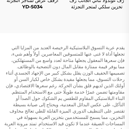
رَف غوندولا ثنائي الجانب رف
أرفف عرض لمتاجر التجزئة
تخزين سلكي لمتجر التجزئة
YD-S034
YD-S002A
يقدم عربة التسوق البلاستيكية الرخيصة العديد من المزايا التي
تجعلها أداة لا غنى عنها للمتسوقين المعاصرين. أولاً وأهم شيء،
فإن سعرها المعقول يجعلها متاحة لعدد واسع من المستهلكين،
مما يوفر قيمة ممتازة مقابل المال دون التضحية بالوظائف.
تصميمها الخفيف الوزن يقلل بشكل كبير من الإجهاد الجسدي أثناء
رحلات التسوق، مما يجعلها مفيدة بشكل خاص لكبار السن أو
أولئك الذين لديهم قلق بشأن الحركة. رغم سعرها الاقتصادي، فإن
مقاومتها تضمن عمرًا خدمة طويلًا حتى مع الاستخدام المنتظم.
البناء البلاستيكي المقاوم للطقس يم الشكوك حول الصدأ أو
التآكل، على عكس البدائل المعدنية، ويحتاج إلى صيانة بسيطة
تقتصر على التنظيف الدوري. الميزة القابلة للطي تعالج مخاوف
التخزين، مما يسمح للمستخدمين بتخزين العربة بسهولة في
المساحات الضيقة عندما لا تكون قيد الاستخدام. تمتد مرونة العربة