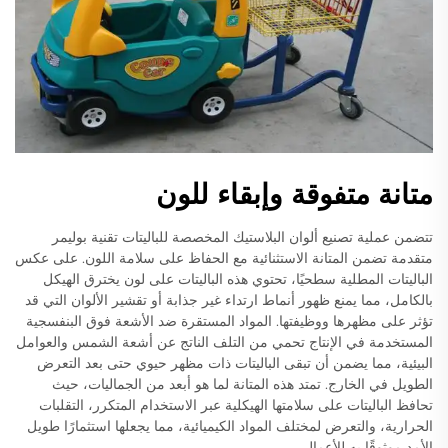
متانة متفوقة وإبقاء للون
تتضمن عملية تصنيع ألوان البلاستيك المخصصة للباليتات تقنية بوليمر
متقدمة تضمن المتانة الاستثنائية مع الحفاظ على سلامة اللون. على عكس
الباليتات المطلية سطحيًا، تحتوي هذه الباليتات على لون يخترق الهيكل
بالكامل، مما يمنع ظهور أنماط ارتداء غير جذابة أو تقشير الألوان التي قد
تؤثر على مظهرها ووظيفتها. المواد المستقرة ضد الأشعة فوق البنفسجية
المستخدمة في الإنتاج تحمي من التلف الناتج عن أشعة الشمس والعوامل
البيئية، مما يضمن أن تبقى الباليتات ذات مظهر حيوي حتى بعد التعرض
الطويل في الخارج. تمتد هذه المتانة لما هو أبعد من الجماليات، حيث
تحافظ الباليتات على سلامتها الهيكلية عبر الاستخدام المتكرر، التقلبات
الحرارية، والتعرض لمختلف المواد الكيميائية، مما يجعلها استثمارًا طويل
الأمد موثوقًا به للأعمال.