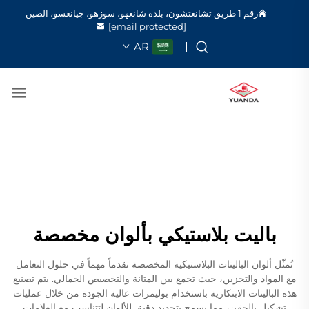
رقم 1 طريق تشانغتشون، بلدة شانغهو، سوزهو، جيانغسو، الصين
[email protected]
AR
باليت بلاستيكي بألوان مخصصة
تُمثّل ألوان الباليتات البلاستيكية المخصصة تقدماً مهماً في حلول التعامل
مع المواد والتخزين، حيث تجمع بين المتانة والتخصيص الجمالي. يتم تصنيع
هذه الباليتات الابتكارية باستخدام بوليمرات عالية الجودة من خلال عمليات
تشكيل بالحقن، مما يسمح بتحديد دقيق للألوان لتتناسب مع العلامات