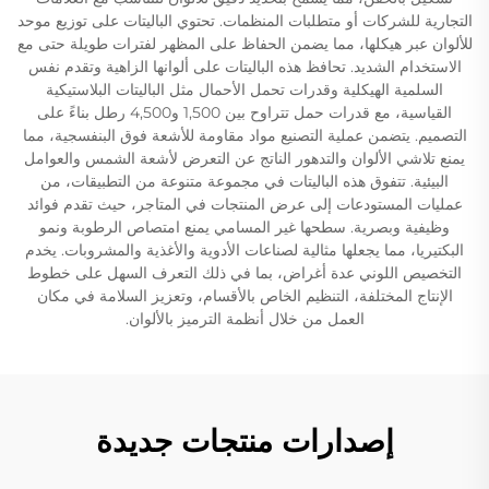
التجارية للشركات أو متطلبات المنظمات. تحتوي الباليتات على توزيع موحد
للألوان عبر هيكلها، مما يضمن الحفاظ على المظهر لفترات طويلة حتى مع
الاستخدام الشديد. تحافظ هذه الباليتات على ألوانها الزاهية وتقدم نفس
السلمية الهيكلية وقدرات تحمل الأحمال مثل الباليتات البلاستيكية
القياسية، مع قدرات حمل تتراوح بين 1,500 و4,500 رطل بناءً على
التصميم. يتضمن عملية التصنيع مواد مقاومة للأشعة فوق البنفسجية، مما
يمنع تلاشي الألوان والتدهور الناتج عن التعرض لأشعة الشمس والعوامل
البيئية. تتفوق هذه الباليتات في مجموعة متنوعة من التطبيقات، من
عمليات المستودعات إلى عرض المنتجات في المتاجر، حيث تقدم فوائد
وظيفية وبصرية. سطحها غير المسامي يمنع امتصاص الرطوبة ونمو
البكتيريا، مما يجعلها مثالية لصناعات الأدوية والأغذية والمشروبات. يخدم
التخصيص اللوني عدة أغراض، بما في ذلك التعرف السهل على خطوط
الإنتاج المختلفة، التنظيم الخاص بالأقسام، وتعزيز السلامة في مكان
العمل من خلال أنظمة الترميز بالألوان.
إصدارات منتجات جديدة