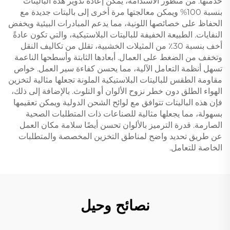
خدمتها. من منظور الاستدامة، يمكن إعادة تدوير هذه الباليتات
بنسبة 100% ويمكن معالجتها مرة أخرى إلى باليتات جديدة مع
الحفاظ على خصائصها اللونية، مما يدعم المبادرات البيئية ويخفض
النفايات. الطبيعة الخفيفة للباليتات البلاستيكية، والتي تكون عادةً
أخف بنسبة 30٪ من المثيلات الخشبية، تقلل من تكاليف النقل
وتخفف من الضغط على العمال. أبعادها الثابتة وأسطحها الناعمة
تسهل أنظمة التعامل الآلية، مما يحسن كفاءة سير العمل. خواص
مقاومة الطقس للباليتات البلاستيكية الملونة تجعلها مثالية لتخزين
الهواء الطلق دون خطر نزوح الألوان أو التلوث. بالإضافة إلى ذلك،
فإن هذه الباليتات تتوافق مع لوائح الشحن الدولية ويمكن تعقيمها
بسهولة، مما يجعلها مثالية للصناعات ذات المتطلبات الصحية
الصارمة. قدرة الترميز بالألوان تحسن أيضًا سلامة مكان العمل
عن طريق تحديد واضح لمناطق التخزين المخصصة والمتطلبات
الخاصة للتعامل.
نصائح وحيل