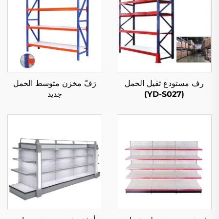
رف مستودع ثقيل الحمل
رَفّ مخزن متوسط الحمل
(YD-S027)
جديد