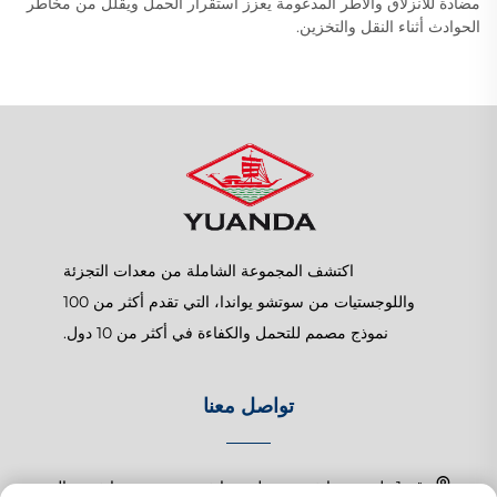
مضادة للانزلاق والأطر المدعومة يعزز استقرار الحمل ويقلل من مخاطر
الحوادث أثناء النقل والتخزين.
اكتشف المجموعة الشاملة من معدات التجزئة
واللوجستيات من سوتشو يواندا، التي تقدم أكثر من 100
نموذج مصمم للتحمل والكفاءة في أكثر من 10 دول.
تواصل معنا
رقم 1 طريق تشانغتشون، بلدة شانغهو، سوزهو، جيانغسو، الصين