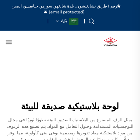
رقم 1 طريق تشانغتشون، بلدة شانغهو، سوزهو، جيانغسو، الصين
[email protected]
AR
لوحة بلاستيكية صديقة للبيئة
يمثل الرف المصنوع من البلاستيك الصديق للبيئة تطورًا ثوريًا في مجال
اللوجستيات المستدامة وحلول التعامل مع المواد. يتم تصنيع هذه الرفوف
من مواد بلاستيكية معاد تدويرها ومصممة بوعي بيئي كأولوية، مما يوفر
بديلًا متينًا ومستدامًا عن الرفوف الخشبية التقليدية. يتم تصنيع كل رف