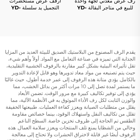
رف عرض معدني لجهة واحدة
أرفف عرض مستحضرات
للبيع في متاجر البقالة YD-
التجميل يد سلسلة YD-
S004B
S003
يقدم الرف المصنوع من البلاستيك الصديق للبيئة العديد من المزايا
الجذابة التي تميزه في صناعة التعامل مع المواد. أولاً وأهم شيء،
تقل تأثيراته البيئية بشكل كبير مقارنة بالرفوف الخشبية التقليدية،
حيث يتم تصنيعه من مواد معاد تدويرها وهو قابل لإعادة التدوير
بالكامل. يؤدي متانة هذه الرفوف إلى عمر خدمة أطول، حيث غالبًا
ما يستمر لمدة تصل إلى 10 مرات أكثر من بدائل الخشب، مما
يؤدي إلى توفير تكاليف كبيرة مع مرور الوقت. تضمن الأبعاد
والوزن الثابت لكل رف الأداء الموثوق به في الأنظمة الآلية، مما
يقلل من متطلبات الصيانة ويعزز كفاءة العمليات. طبيعتها الخفيفة
تقلل من تكاليف النقل واستهلاك الوقود، بينما خصائص مقاومة
الطقس تم الحاجة إلى ظروف تخزين خاصة. السطح الناعم
وخالي من الشظايا يمنع تلف المنتجات ويعزز سلامة العمال. هذه
الرفوف أيضًا غير قابلة لاختراق الحشرات ولا تحتاج إلى معالجة