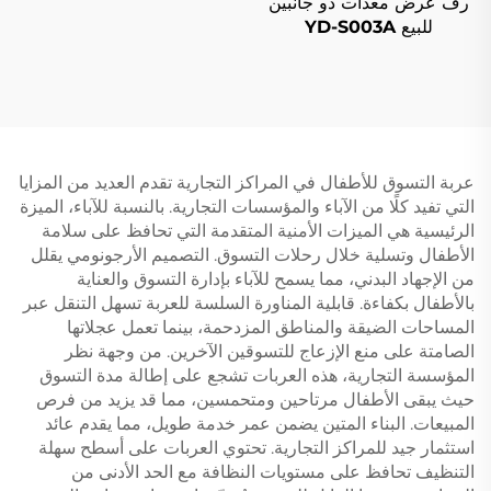
رف عرض معدات ذو جانبين
للبيع YD-S003A
عربة التسوق للأطفال في المراكز التجارية تقدم العديد من المزايا
التي تفيد كلًا من الآباء والمؤسسات التجارية. بالنسبة للآباء، الميزة
الرئيسية هي الميزات الأمنية المتقدمة التي تحافظ على سلامة
الأطفال وتسلية خلال رحلات التسوق. التصميم الأرجونومي يقلل
من الإجهاد البدني، مما يسمح للآباء بإدارة التسوق والعناية
بالأطفال بكفاءة. قابلية المناورة السلسة للعربة تسهل التنقل عبر
المساحات الضيقة والمناطق المزدحمة، بينما تعمل عجلاتها
الصامتة على منع الإزعاج للتسوقين الآخرين. من وجهة نظر
المؤسسة التجارية، هذه العربات تشجع على إطالة مدة التسوق
حيث يبقى الأطفال مرتاحين ومتحمسين، مما قد يزيد من فرص
المبيعات. البناء المتين يضمن عمر خدمة طويل، مما يقدم عائد
استثمار جيد للمراكز التجارية. تحتوي العربات على أسطح سهلة
التنظيف تحافظ على مستويات النظافة مع الحد الأدنى من