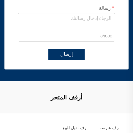
رسالة
0/1000
إرسال
أرفف المتجر
رف عارضة
رف ثقيل للبيع