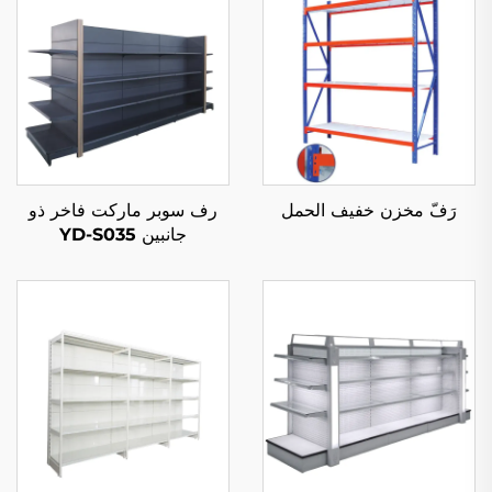
رَفّ مخزن خفيف الحمل
رف سوبر ماركت فاخر ذو
جانبين YD-S035