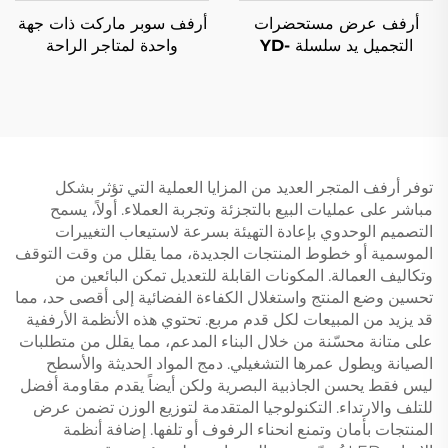
أرفف عرض مستحضرات
أرفف سوبر ماركت ذات جهة
التجميل يد سلسلة YD-
واحدة لمتاجر الراحة
S004B
الأمريكية الجنوبية YD-S008
توفر أرفف المتجر العديد من المزايا العملية التي تؤثر بشكل
مباشر على عمليات البيع بالتجزئة وتجربة العملاء. أولاً، يسمح
التصميم الوحدوي بإعادة التهيئة بسرعة لاستيعاب التغييرات
الموسمية أو خطوط المنتجات الجديدة، مما يقلل من وقت التوقف
وتكاليف العمالة. المكونات القابلة للتعديل تمكن البائعين من
تحسين وضع المنتج واستغلال الكفاءة الفضائية إلى أقصى حد، مما
قد يزيد من المبيعات لكل قدم مربع. تحتوي هذه الأنظمة الأرففية
على متانة محسّنة من خلال البناء المدعم، مما يقلل من متطلبات
الصيانة ويطول عمرها التشغيلي. دمج المواد الحديثة والأسطح
ليس فقط يحسن الجاذبية البصرية ولكن أيضاً يقدم مقاومة أفضل
للتلف والارتداء. التكنولوجيا المتقدمة لتوزيع الوزن تضمن عرض
المنتجات بأمان وتمنع انحناء الرفوف أو تلفها. إضافة أنظمة