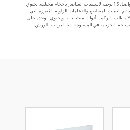
المخزون، والإمدادات الصناعية. تصميمه القابل للتعديل يسمح بالتركيب والتخصيص بسهولة، مع إمكانية تعديل ارتفاع الرفوف بفواصل 1.5 بوصة لاستيعاب العناصر بأحجام مختلفة. تحتوي
 التثبيت المتقاطع والدعامات الزاوية المُعززة التي
 لا يتطلب التركيب أدوات متخصصة، ويحتوي الوحدة على
لمساحة التخزينية في المستودعات، المرائب، الورش،