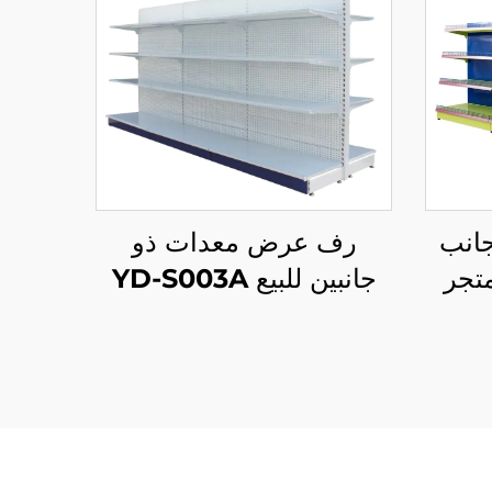
جانب
رف عرض معدات ذو
تجر
جانبين للبيع YD-S003A