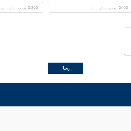
0/200
0/100
إرسال