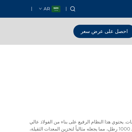
AR
احصل على عرض سعر
 يحتوي هذا النظام الرفيع على بناء من الفولاذ عالي
الجودة مع مفاصل ملحومة بدقة، مما يضمن متانة واستقراراً استثنائيين. تتميز كل مستوى من الرف بقدرة تحمل وزن تصل إلى 1000 رطل، مما يجعله مثالياً لتخزين المعدات الثقيلة،