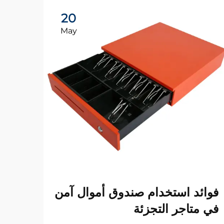
20
May
لماذ
فوائد استخدام صندوق أموال آمن
صندو
في متاجر التجزئة