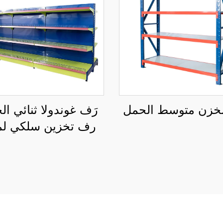
مخزن متوسط الحمل
رَف غوندولا ثنائي ال
رف تخزين سلكي لم
التجزئة YD-S002A