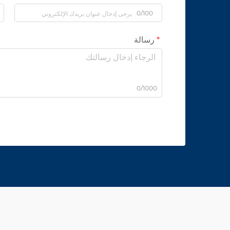
0/100
رسالة
0/1000