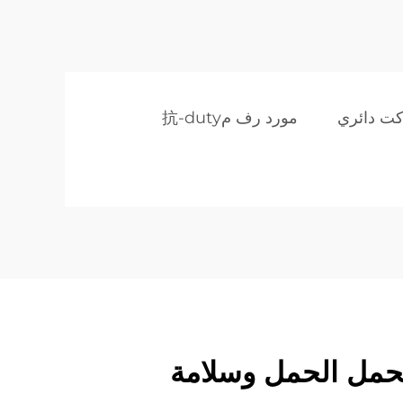
ت دائري
مورد رف م抗-duty
تحمل الحمل وسلامة