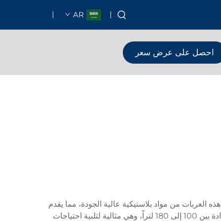
AR
احصل على عرض سعر
 هذه العربات من مواد بلاستيكية عالية الجودة، مما يقدم
بديلاً خفيف الوزن ومع ذلك متين مقارنة بالعربات المعدنية التقليدية. تحتوي كل وحدة على سلة رئيسية واسعة بسعة تتراوح عادة بين 100 إلى 180 لتراً، وهي مثالية لتلبية احتياجات