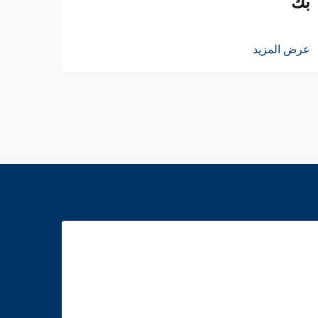
بك
عرض ا
عرض المزيد