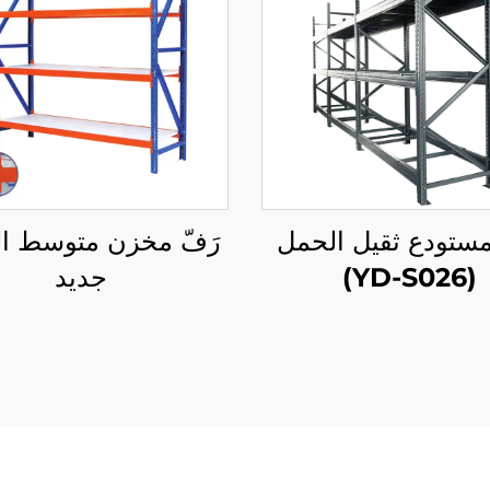
ستودع ثقيل الحمل
رَفّ مخزن متوسط ا
(YD-S026)
جديد