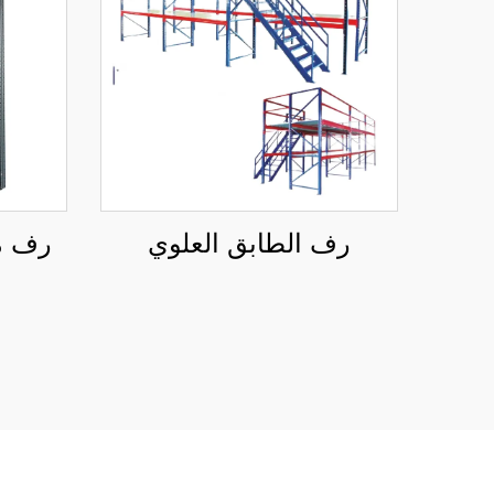
رف الطابق العلوي
رف م