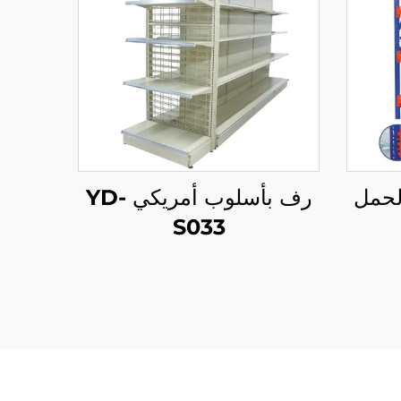
لحمل
رف بأسلوب أمريكي YD-
S033