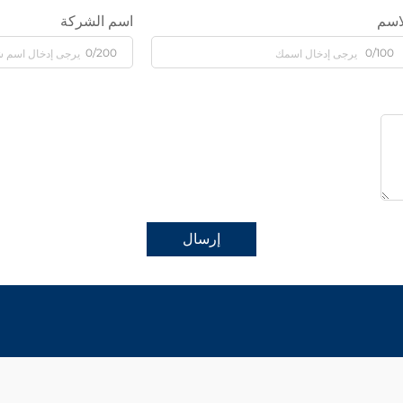
اسم
اسم الشركة
0/200
0/100
إرسال