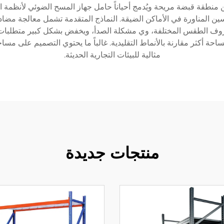
منطقة قبضة مريحة ويُدمج أحياناً حامل جهاز المسح الضوئي لأنظمة ال
ين المناورة في الأماكن الضيقة. النماذج المتقدمة تشمل معالجة مضادة
لظروف الطقس المختلفة، وي مشكلة الصدأ، ويخفض بشكل كبير متطلبات ال
توقيع يمكن أن يوفر ما يصل إلى 30٪ من المساحة أكثر مقارنة بالأنماط التقليدية. غالباً ما يح
مثالية للبيئات التجارية الحديثة.
منتجات جديدة