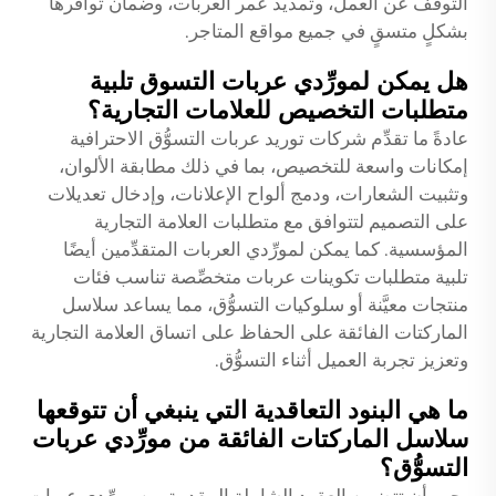
التوقف عن العمل، وتمديد عمر العربات، وضمان توافرها
بشكلٍ متسقٍ في جميع مواقع المتاجر.
هل يمكن لمورِّدي عربات التسوق تلبية
متطلبات التخصيص للعلامات التجارية؟
عادةً ما تقدِّم شركات توريد عربات التسوُّق الاحترافية
إمكانات واسعة للتخصيص، بما في ذلك مطابقة الألوان،
وتثبيت الشعارات، ودمج ألواح الإعلانات، وإدخال تعديلات
على التصميم لتتوافق مع متطلبات العلامة التجارية
المؤسسية. كما يمكن لمورِّدي العربات المتقدِّمين أيضًا
تلبية متطلبات تكوينات عربات متخصِّصة تناسب فئات
منتجات معيَّنة أو سلوكيات التسوُّق، مما يساعد سلاسل
الماركتات الفائقة على الحفاظ على اتساق العلامة التجارية
وتعزيز تجربة العميل أثناء التسوُّق.
ما هي البنود التعاقدية التي ينبغي أن تتوقعها
سلاسل الماركتات الفائقة من مورِّدي عربات
التسوُّق؟