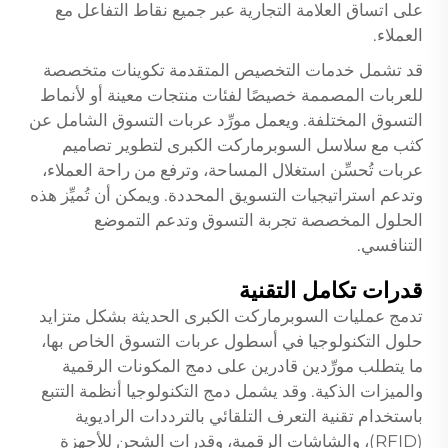
على اتساق العلامة التجارية عبر جميع نقاط التفاعل مع
العملاء.
قد تشمل خدمات التخصيص المتقدمة تكوينات متخصصة
للعربات المصممة خصيصًا لفئات منتجات معينة أو لأنماط
التسوق المختلفة. ويعمل مورِّد عربات التسوق الشامل عن
كثب مع سلاسل السوبرماركت الكبرى لتطوير تصاميم
عربات تُحسِّن استغلال المساحة، وترفع من راحة العملاء،
وتدعم استراتيجيات التسويق المحددة. ويمكن أن تُميِّز هذه
الحلول المخصصة تجربة التسوق وتدعم التموضع
التنافسي.
قدرات تكامل التقنية
تدمج عمليات السوبرماركت الكبرى الحديثة بشكل متزايد
حلول التكنولوجيا في أسطول عربات التسوق الخاص بها،
ما يتطلب مورِّدين قادرين على دمج المكونات الرقمية
والميزات الذكية. وقد يشمل دمج التكنولوجيا أنظمة التتبع
باستخدام تقنية التعرف التلقائي بالترددات الراديوية
(RFID)، والشاشات الرقمية، وقدرات الشحن للأجهزة