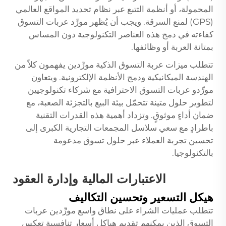
المحمولة، أو أنظمة التتبع عبر نظام تحديد المواقع العالمي
(GPS) لمنع السرقة. ويجب أن يُظهر مورِّد عربات التسوق
كفاءته في دمج هذه العناصر التكنولوجية دون المساس
بمتانة العربة أو وظائفها.
تتطلب ميزات عربة التسوق الذكية مورِّدين يفهمون كلاً من
الهندسة الميكانيكية ودمج الأنظمة الإلكترونية. ويتعاون
مورِّدو عربات التسوق الاحترافية مع شركاء تكنولوجيين
لتطوير حلول متينة تتحمّل بيئة البيع بالتجزئة الصعبة، مع
ضمان أداءٍ موثوقٍ. وتزداد أهمية هذه القدرات التقنية
باطرادٍ مع سعي سلاسل المجمعات التجارية الكبرى إلى
تحسين تجربة العملاء عبر حلول تسوق مدعومة
بالتكنولوجيا.
الاعتبارات المالية وإدارة العقود
هيكل التسعير وتحسين التكاليف
تتطلب عمليات الشراء على نطاق واسع مورِّدين عربات
التسوق الذين يمكنهم تقديم هياكل أسعار تنافسية تعكس