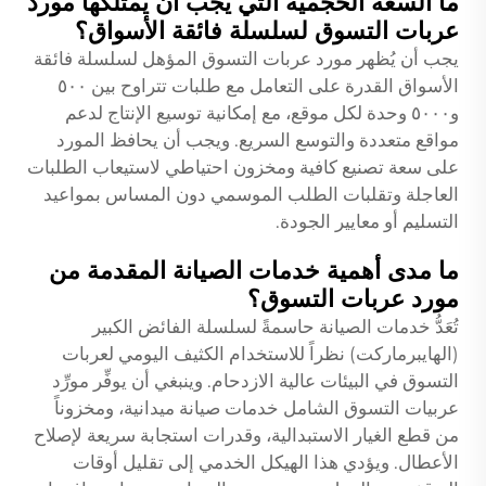
ما السعة الحجمية التي يجب أن يمتلكها مورد
عربات التسوق لسلسلة فائقة الأسواق؟
يجب أن يُظهر مورد عربات التسوق المؤهل لسلسلة فائقة
الأسواق القدرة على التعامل مع طلبات تتراوح بين ٥٠٠
و٥٠٠٠ وحدة لكل موقع، مع إمكانية توسيع الإنتاج لدعم
مواقع متعددة والتوسع السريع. ويجب أن يحافظ المورد
على سعة تصنيع كافية ومخزون احتياطي لاستيعاب الطلبات
العاجلة وتقلبات الطلب الموسمي دون المساس بمواعيد
التسليم أو معايير الجودة.
ما مدى أهمية خدمات الصيانة المقدمة من
مورد عربات التسوق؟
تُعَدُّ خدمات الصيانة حاسمةً لسلسلة الفائض الكبير
(الهايبرماركت) نظراً للاستخدام الكثيف اليومي لعربات
التسوق في البيئات عالية الازدحام. وينبغي أن يوفِّر مورِّد
عربيات التسوق الشامل خدمات صيانة ميدانية، ومخزوناً
من قطع الغيار الاستبدالية، وقدرات استجابة سريعة لإصلاح
الأعطال. ويؤدي هذا الهيكل الخدمي إلى تقليل أوقات