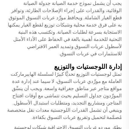
يجب أن يشمل نموذج خدمة الصيانة جدولة الصيانة
الوقائية، والقدرات على إجراء الإصلاحات الطارئة، وتوافر
قطع الغيار الشاملة. ويحافظ مورِّد عربات التسوق الموثوق
به على فرق خدمة محلية وشبكات توزيع لقطع الغيار يمكنها
الاستجابة بسرعة لطلبات الصيانة. وتكتسب هذه البنية
التحتية للخدمة أهمية بالغة في الحفاظ على الأداء الأمثل
لأسطول عربات التسوق وتمديد العمر الافتراضي
للاستثمارات في عربات التسوق.
إدارة اللوجستيات والتوزيع
تمثل لوجستيات التوزيع تحديًّا كبيرًا لسلسلة الهايبرماركت
العاملة مع مورِّدي عربات التسوق، لا سيما عند إدارة عدة
مواقع متاجر عبر مناطق جغرافية واسعة. ويجب أن ينسِّق
المورِّدون جداول التسليم بحيث تتماشى مع أوقات افتتاح
المتاجر، ومشاريع التجديد، ومتطلبات استبدال الأسطول.
وينبغي أن تشمل القدرات اللوجستية معدات نقل متخصصة
مُصمَّمة لتحميل وتفريغ عربات التسوق بكفاءة.
يطوّر موردو عربات التسوق الاحترافية شبكات لوجستية