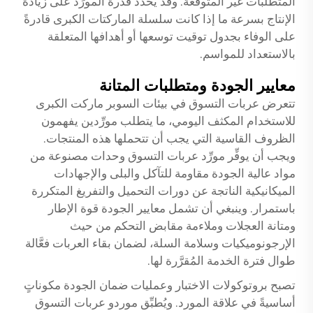
المتطلبات غير المتوقعة. وقد يُحدِّد قدرة المورِّد على زيادة
الإنتاج بسرعة ما إذا كانت سلسلة الماركتات الكبرى قادرةً
على الوفاء بجدول توقيت توسعها أو أهدافها المتعلقة
بالاستعداد للمواسم.
معايير الجودة ومتطلبات المتانة
تتعرض عربات التسوق في بيئات السوبر ماركت الكبرى
للاستخدام المكثف اليومي، ما يتطلب مورِّدين يفهمون
الظروف القاسية التي يجب أن تتحملها هذه المنتجات.
ويجب أن يوفِّر مورِّد عربات التسوق وحدات مصنوعة من
مواد عالية الجودة مقاومة للتآكل والبلى والإجهادات
الميكانيكية الناتجة عن دورات التحميل والتفريغ المتكررة
باستمرار. وينبغي أن تشمل معايير الجودة قوة الإطار
ومتانة العجلات وملاءمة مقابض التحكم من حيث
الإرجونوميكيات وسلامة السلة، لضمان بقاء العربات فعَّالة
طوال فترة الخدمة المُقرَّرة لها.
تصبح بروتوكولات الاختبار وعمليات ضمان الجودة مكوناتٍ
أساسيةً في علاقة المورد. ويُطبِّق موردو عربات التسوق