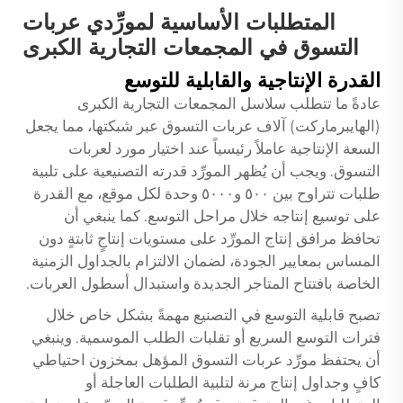
المتطلبات الأساسية لمورِّدي عربات
التسوق في المجمعات التجارية الكبرى
القدرة الإنتاجية والقابلية للتوسع
عادةً ما تتطلب سلاسل المجمعات التجارية الكبرى
(الهايبرماركت) آلاف عربات التسوق عبر شبكتها، مما يجعل
السعة الإنتاجية عاملاً رئيسياً عند اختيار مورد لعربات
التسوق. ويجب أن يُظهر المورِّد قدرته التصنيعية على تلبية
طلبات تتراوح بين ٥٠٠ و٥٠٠٠ وحدة لكل موقع، مع القدرة
على توسيع إنتاجه خلال مراحل التوسع. كما ينبغي أن
تحافظ مرافق إنتاج المورِّد على مستويات إنتاجٍ ثابتةٍ دون
المساس بمعايير الجودة، لضمان الالتزام بالجداول الزمنية
الخاصة بافتتاح المتاجر الجديدة واستبدال أسطول العربات.
تصبح قابلية التوسع في التصنيع مهمةً بشكل خاص خلال
فترات التوسع السريع أو تقلبات الطلب الموسمية. وينبغي
أن يحتفظ مورِّد عربات التسوق المؤهل بمخزون احتياطي
كافٍ وجداول إنتاج مرنة لتلبية الطلبات العاجلة أو