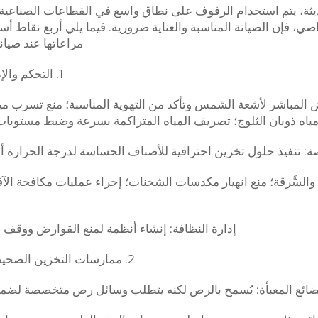
ديثة، يتم استخدام الرفوف على نطاق واسع في القطاعات الصناعية و
ضي، فإن الصيانة المناسبة والعناية ضرورية. فيما يلي أربع نقاط أ
مراعاتها عند صيان
1. التحكم والإدارة البيئية
 المباشر لأشعة الشمس وتأكد من التهوية المناسبة؛ منع تسرب ميا
ياه ذوبان الثلوج؛ تصريف المياه المتراكمة بسرعة وضبط مستويات
: تنفيذ حلول تخزين احترافية للأصناف الحساسة لدرجة الحرارة أو
 والسَّرقة؛ منع انهيار مكدسات الشحنات؛ إجراء عمليات مكافحة ال
إدارة النظافة: إنشاء أنظمة لمنع القوارض ووقف ن
2. ممارسات التخزين الصحيحة للبضائع
ضائع المعبأة: يُسمح بالرص لكنه يتطلب وسائل رص متخصصة لضمان