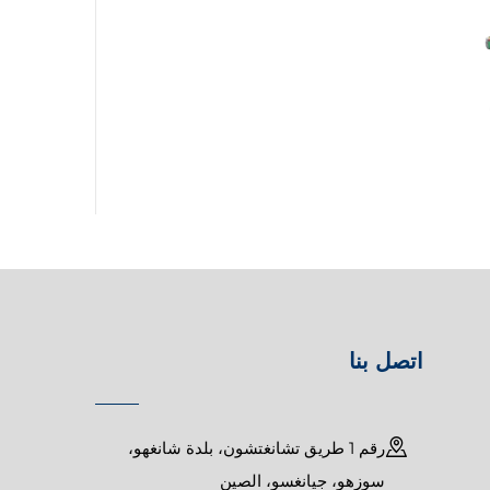
اتصل بنا
رقم 1 طريق تشانغتشون، بلدة شانغهو،
سوزهو، جيانغسو، الصين