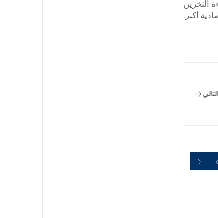
ة التخزين
دية أكبر.
لتالي