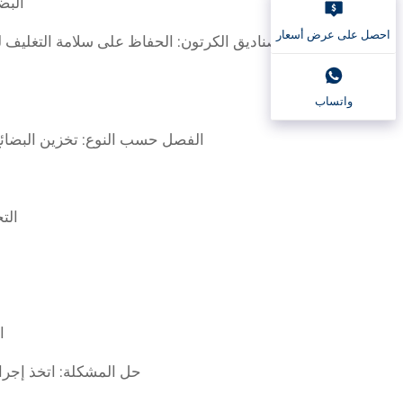
البضائع suelta: يجب وضعها على مستويات 
احصل على عرض أسعار
صناديق الكرتون: الحفاظ على سلامة التغليف 
واتساب
الفصل حسب النوع: تخزين البضائع
الت
ا
حل المشكلة: اتخذ إجرا