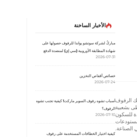
الأخبار الساخنة
مباركٌ لشركة سوتشو يواندا للرفوف حصولها على
شهادة المطابقة الأوروبية (سي إي) لمنضدة الدفع
2026-07-31
خصائص أقفاص التخزين
2026-07-24
لك الرفوف
أسباب تشوه رفوف السوبر ماركت! كيفية تجنب تشوه
ظى بشعبية
الرفوف؟
ة للسكون
2026-07-10
تقنيات اللحام التقليديةmeeting احتياجات المستودعات
 الصناعة.
كيفية اختيار الخطافات المستخدمة على رفوف