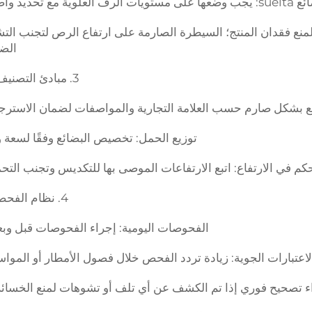
الرف العلوية مع تحديد واضح للتمييز.
لمنع فقدان المنتج؛ السيطرة الصارمة على ارتفاع الرص لتجنب ال
الضغ
3. مبادئ التصنيف والتخزين
 بشكل صارم حسب العلامة التجارية والمواصفات لضمان الاسترجا
توزيع الحمل: تخصيص البضائع وفقًا لسعة 
حكم في الارتفاع: اتبع الارتفاعات الموصى بها للتكديس وتجنب التحم
4. نظام الفحص الروتيني
الفحوصات اليومية: إجراء الفحوصات قبل وبعد
لاعتبارات الجوية: زيادة تردد الفحص خلال فصول الأمطار أو المواس
ء تصحيح فوري إذا تم الكشف عن أي تلف أو تشوهات لمنع الخسائر 