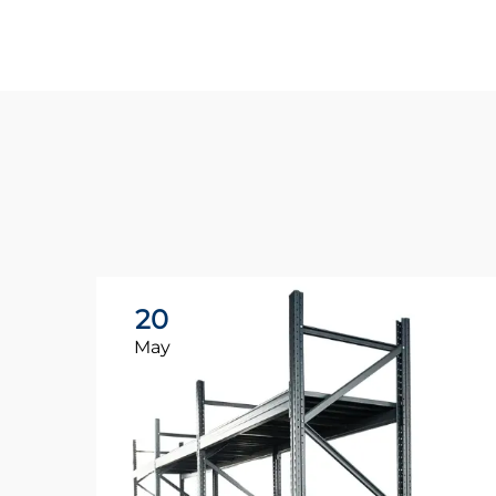
20
May