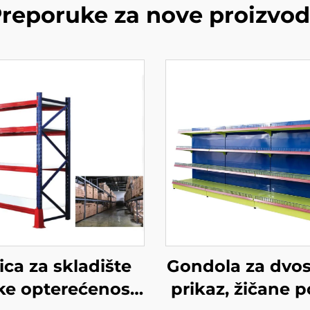
reporuke za nove proizvo
ica za skladište
Gondola za dvos
ke opterećenosti
prikaz, žičane p