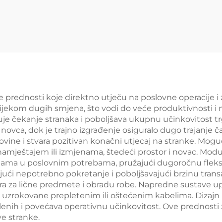
(YD-S027)
za skladištenje
maloprodaj
trgovinu YD-S
ne prednosti koje direktno utječu na poslovne operacije i
ijekom dugih smjena, što vodi do veće produktivnosti i
juje čekanje stranaka i poboljšava ukupnu učinkovitost 
ovca, dok je trajno izgrađenje osiguralo dugo trajanje č
rgovine i stvara pozitivan konačni utjecaj na stranke. Mo
amještajem ili izmjenama, štedeći prostor i novac. Mod
enama u poslovnim potrebama, pružajući dugoročnu fleksi
ći nepotrebno pokretanje i poboljšavajući brzinu transa
ra za lične predmete i obradu robe. Napredne sustave u
 uzrokovane prepletenim ili oštećenim kabelima. Diza
lenih i povećava operativnu učinkovitost. Ove prednosti
ve stranke.