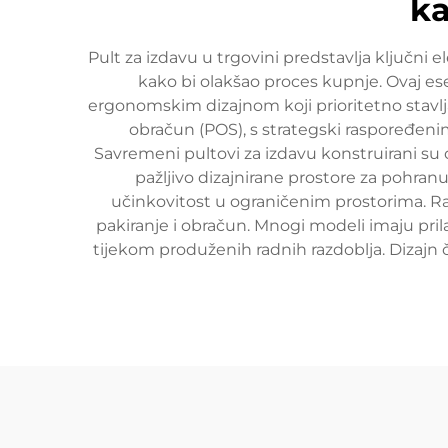
ka
Pult za izdavu u trgovini predstavlja ključn
kako bi olakšao proces kupnje. Ovaj es
ergonomskim dizajnom koji prioritetno stavlj
obračun (POS), s strategski raspoređen
Savremeni pultovi za izdavu konstruirani su o
pažljivo dizajnirane prostore za pohranu
učinkovitost u ograničenim prostorima. Ra
pakiranje i obračun. Mnogi modeli imaju prila
tijekom produženih radnih razdoblja. Dizajn če