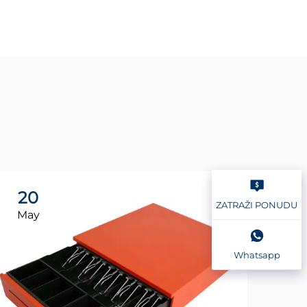
20
2
ZATRAŽI PONUDU
May
Ma
Whatsapp