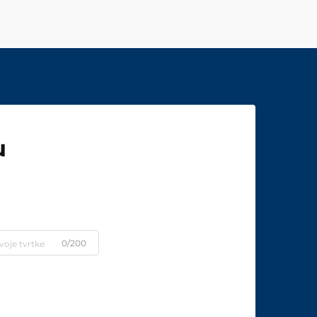
u
0/200