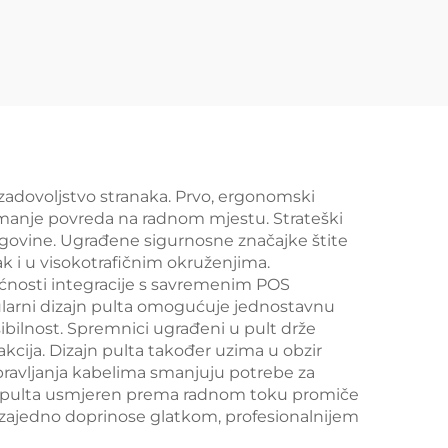
 za
nu
002A
 zadovoljstvo stranaka. Prvo, ergonomski
 manje povreda na radnom mjestu. Strateški
trgovine. Ugrađene sigurnosne značajke štite
ak i u visokotrafičnim okruženjima.
gućnosti integracije s savremenim POS
ularni dizajn pulta omogućuje jednostavnu
bilnost. Spremnici ugrađeni u pult drže
kcija. Dizajn pulta također uzima u obzir
pravljanja kabelima smanjuju potrebe za
jn pulta usmjeren prema radnom toku promiče
 zajedno doprinose glatkom, profesionalnijem