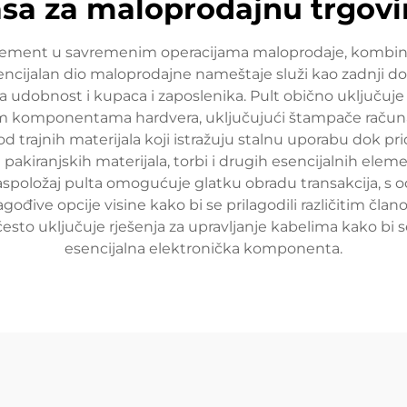
sa za maloprodajnu trgov
i element u savremenim operacijama maloprodaje, kombin
encijalan dio maloprodajne nameštaje služi kao zadnji do
a udobnost i kupaca i zaposlenika. Pult obično uključuj
im komponentama hardvera, uključujući štampače računa, 
d trajnih materijala koji istražuju stalnu uporabu dok pri
 pakiranjskih materijala, torbi i drugih esencijalnih ele
spoložaj pulta omogućuje glatku obradu transakcija, s 
gođive opcije visine kako bi se prilagodili različitim čla
sto uključuje rješenja za upravljanje kabelima kako bi se 
esencijalna elektronička komponenta.