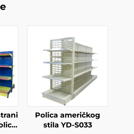
de
trani
Polica američkog
olice
stila YD-S033