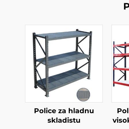
P
Police za hladnu
Pol
skladistu
viso