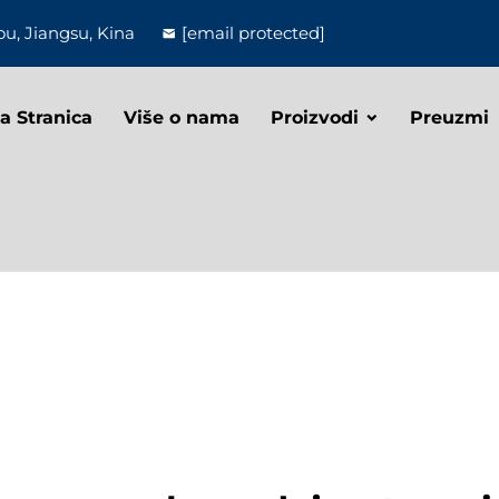
u, Jiangsu, Kina
[email protected]
a Stranica
Više o nama
Proizvodi
Preuzmi