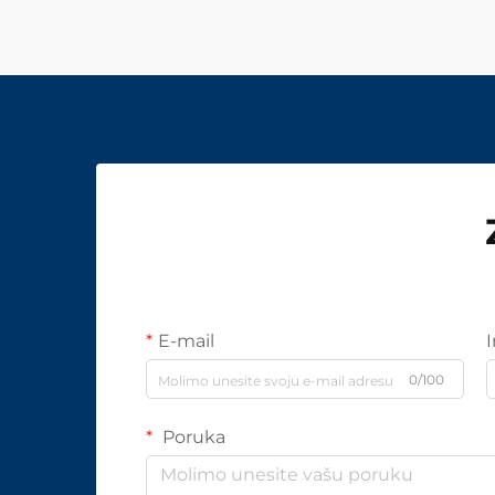
E-mail
0/100
Poruka