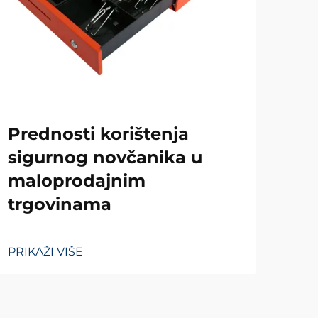
Za
Prednosti korištenja
im
sigurnog novčanika u
maloprodajnim
PRIK
trgovinama
PRIKAŽI VIŠE