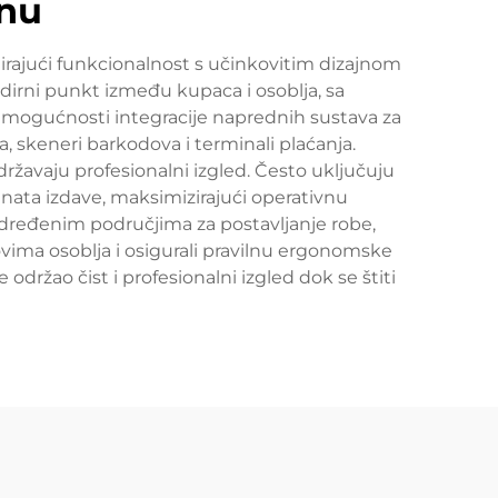
inu
irajući funkcionalnost s učinkovitim dizajnom
dirni punkt između kupaca i osoblja, sa
e mogućnosti integracije naprednih sustava za
skeneri barkodova i terminali plaćanja.
državaju profesionalni izgled. Često uključuju
menata izdave, maksimizirajući operativnu
određenim područjima za postavljanje robe,
novima osoblja i osigurali pravilnu ergonomske
održao čist i profesionalni izgled dok se štiti