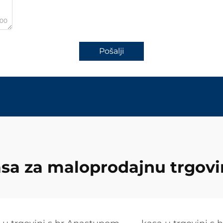
000
Pošalji
sa za maloprodajnu trgov