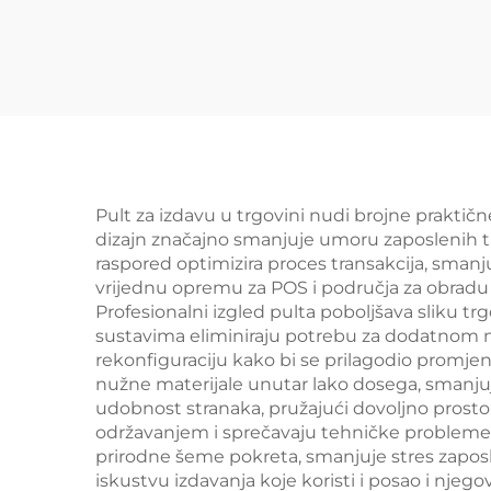
Pult za izdavu u trgovini nudi brojne praktič
dizajn značajno smanjuje umoru zaposlenih t
raspored optimizira proces transakcija, sman
vrijednu opremu za POS i područja za obradu n
Profesionalni izgled pulta poboljšava sliku t
sustavima eliminiraju potrebu za dodatnom n
rekonfiguraciju kako bi se prilagodio promj
nužne materijale unutar lako dosega, smanjuju
udobnost stranaka, pružajući dovoljno prosto
održavanjem i sprečavaju tehničke probleme
prirodne šeme pokreta, smanjuje stres zapos
iskustvu izdavanja koje koristi i posao i njego