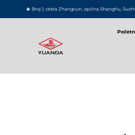
Broj 1, cesta Zhangcun, općina Shanghu, Suzho
Početn