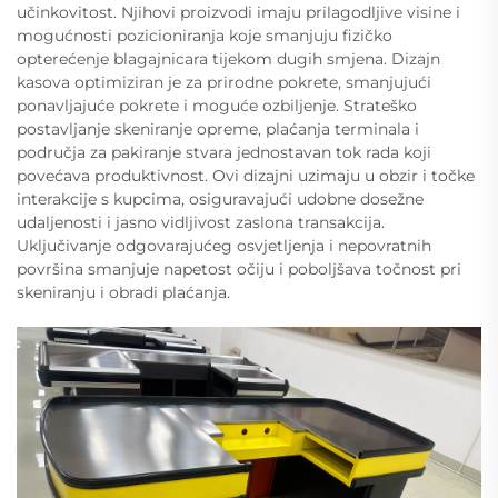
učinkovitost. Njihovi proizvodi imaju prilagodljive visine i
mogućnosti pozicioniranja koje smanjuju fizičko
opterećenje blagajnicara tijekom dugih smjena. Dizajn
kasova optimiziran je za prirodne pokrete, smanjujući
ponavljajuće pokrete i moguće ozbiljenje. Strateško
postavljanje skeniranje opreme, plaćanja terminala i
područja za pakiranje stvara jednostavan tok rada koji
povećava produktivnost. Ovi dizajni uzimaju u obzir i točke
interakcije s kupcima, osiguravajući udobne dosežne
udaljenosti i jasno vidljivost zaslona transakcija.
Uključivanje odgovarajućeg osvjetljenja i nepovratnih
površina smanjuje napetost očiju i poboljšava točnost pri
skeniranju i obradi plaćanja.