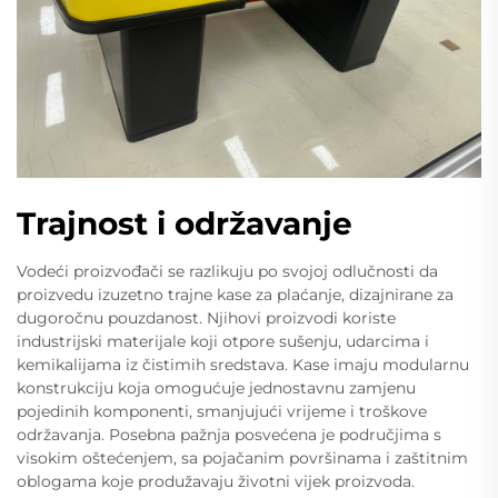
Trajnost i održavanje
Vodeći proizvođači se razlikuju po svojoj odlučnosti da
proizvedu izuzetno trajne kase za plaćanje, dizajnirane za
dugoročnu pouzdanost. Njihovi proizvodi koriste
industrijski materijale koji otpore sušenju, udarcima i
kemikalijama iz čistimih sredstava. Kase imaju modularnu
konstrukciju koja omogućuje jednostavnu zamjenu
pojedinih komponenti, smanjujući vrijeme i troškove
održavanja. Posebna pažnja posvećena je područjima s
visokim oštećenjem, sa pojačanim površinama i zaštitnim
oblogama koje produžavaju životni vijek proizvoda.