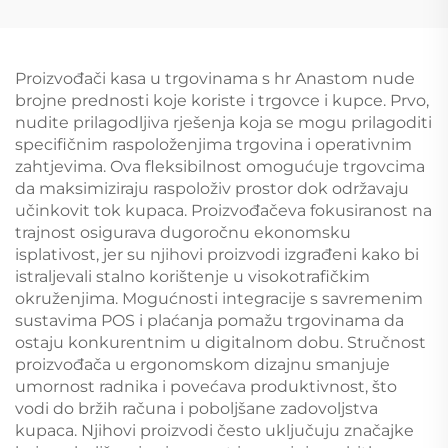
S008
Proizvođači kasa u trgovinama s hr Anastom nude
brojne prednosti koje koriste i trgovce i kupce. Prvo,
nudite prilagodljiva rješenja koja se mogu prilagoditi
specifičnim raspoloženjima trgovina i operativnim
zahtjevima. Ova fleksibilnost omogućuje trgovcima
da maksimiziraju raspoloživ prostor dok održavaju
učinkovit tok kupaca. Proizvođačeva fokusiranost na
trajnost osigurava dugoročnu ekonomsku
isplativost, jer su njihovi proizvodi izgrađeni kako bi
istraljevali stalno korištenje u visokotrafičkim
okruženjima. Mogućnosti integracije s savremenim
sustavima POS i plaćanja pomažu trgovinama da
ostaju konkurentnim u digitalnom dobu. Stručnost
proizvođača u ergonomskom dizajnu smanjuje
umornost radnika i povećava produktivnost, što
vodi do bržih računa i poboljšane zadovoljstva
kupaca. Njihovi proizvodi često uključuju značajke