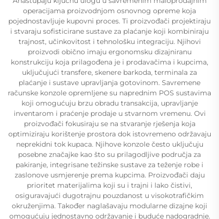
Anastupaju ključnu ulogu u savremenim maloprodajnim
operacijama proizvodnjom osnovnog opreme koja
pojednostavljuje kupovni proces. Ti proizvođači projektiraju
i stvaraju sofisticirane sustave za plaćanje koji kombiniraju
trajnost, učinkovitost i tehnološku integraciju. Njihovi
proizvodi obično imaju ergonomsku dizajniranu
konstrukciju koja prilagođena je i prodavačima i kupcima,
uključujući transfere, skenere barkoda, terminala za
plaćanje i sustave upravljanja gotovinom. Savremene
računske konzole opremljene su naprednim POS sustavima
koji omogućuju brzu obradu transakcija, upravljanje
inventarom i praćenje prodaje u stvarnom vremenu. Ovi
proizvođači fokusiraju se na stvaranje rješenja koja
optimiziraju korištenje prostora dok istovremeno održavaju
neprekidni tok kupaca. Njihove konzole često uključuju
posebne značajke kao što su prilagodljive područja za
pakiranje, integrisane težinske sustave za teženje robe i
zaslonove usmjerenje prema kupcima. Proizvođači daju
prioritet materijalima koji su i trajni i lako čistivi,
osiguravajući dugotrajnu pouzdanost u visokotrafičkim
okruženjima. Također naglašavaju modularne dizajne koji
omogućuju jednostavno održavanje i buduće nadogradnje.