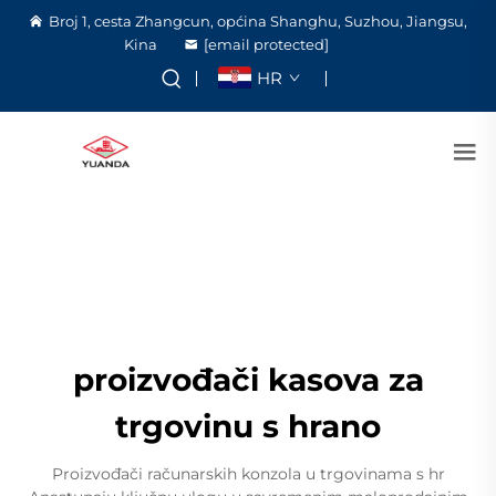
Broj 1, cesta Zhangcun, općina Shanghu, Suzhou, Jiangsu,
Kina
[email protected]
HR
proizvođači kasova za
trgovinu s hrano
Proizvođači računarskih konzola u trgovinama s hr