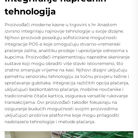
tehnologija
Proizvođači moderne kasne u trgovini s hr Anastom
izvrsno integriraju najnovije tehnologije u svoje dizajne.
Njihovi proizvodi poseduju sofisticirane mogućnosti
integracije POS-a koje omogućuju stvarno-vremenski
praćenje zaliha, analitiku prodaje i upravljanje odnosima s
kupcima. Proizvođači implementiraju napredne skeniranje
sustave koji mogu obraditi više stavki istovremeno, što
znatno smanjuje vrijeme na kasi. Njihovi dizajni uključuju
pametnu senzorsku tehnologiju za točnu provjeru težine i
sprečavanje gubitaka. Integracija različitih opcija plaćanja,
uključujući bezkontaktno plaćanje, mobilne novčanike i
tradicionalne čitače kartica, osigurava versatile rukovanje
transakcijama. Ovi proizvođači također fokusiraju na
osiguranje budućih mogućnosti svojim proizvodima
uključujući proširive platforme koje mogu prilagoditi
nadolazeće tehnologije i metode plaćanja.