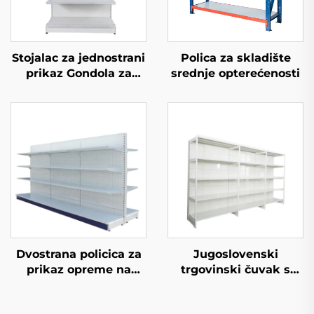
Stojalac za jednostrani
Polica za skladište
prikaz Gondola za
srednje opterećenosti
trgovinske stolove YD-
S002
Dvostrana policica za
Jugoslovenski
prikaz opreme na
trgovinski čuvak s
prodaju YD-S003A
jedne strane policice
za supermarket YD-