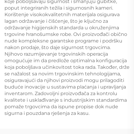
koje poboljšavaju sigurnost i smanjuju gubitke,
poput integriranih težila i sigurnosnih kameri.
Korištenje visokokvalitetnih materijala osigurava
lagan održavanje i čišćenje, što je ključno za
održavanje higijenskih standarda u okruženjima
trgovine hranošumske robe. Ovi proizvođači obično
nude kompleksne garantske programe i podršku
nakon prodaje, što daje sigurnost trgovcima.
Njihovo razumijevanje trgovinskih operacija
omogućuje im da predlože optimalna konfiguracija
koja poboljšava učinkovitost toka rada. Također, drže
se nažalost sa novim trgovinskim tehnologijama,
osiguravajući da njihovi proizvodi mogu prilagoditi
buduće inovacije u sustavima plaćanja i upravljanja
inventarom. Zadovoljni proizvođača za kontrolu
kvalitete i usklađivanje s industrijskim standardima
pomaže trgovcima da ispune propise dok nude
sigurna i pouzdana rješenja za kasu.