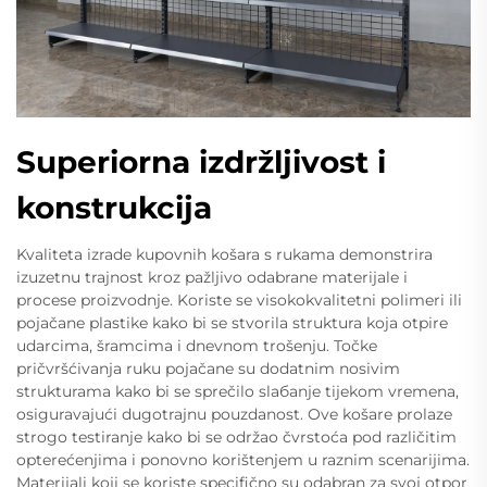
Superiorna izdržljivost i
konstrukcija
Kvaliteta izrade kupovnih košara s rukama demonstrira
izuzetnu trajnost kroz pažljivo odabrane materijale i
procese proizvodnje. Koriste se visokokvalitetni polimeri ili
pojačane plastike kako bi se stvorila struktura koja otpire
udarcima, šramcima i dnevnom trošenju. Točke
pričvršćivanja ruku pojačane su dodatnim nosivim
strukturama kako bi se sprečilo slабanje tijekom vremena,
osiguravajući dugotrajnu pouzdanost. Ove košare prolaze
strogo testiranje kako bi se održao čvrstoća pod različitim
opterećenjima i ponovno korištenjem u raznim scenarijima.
Materijali koji se koriste specifično su odabran za svoj otpor