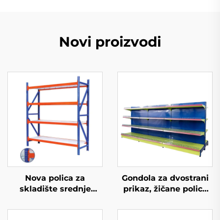
Novi proizvodi
Nova polica za
Gondola za dvostrani
skladište srednje
prikaz, žičane police
opterećenosti
za skladištenje za
maloprodajnu