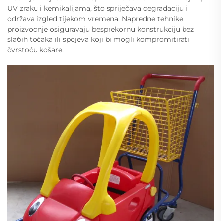
UV zraku i kemikalijama, što spriječava degradaciju i
održava izgled tijekom vremena. Napredne tehnike
proizvodnje osiguravaju besprekornu konstrukciju bez
slабih točaka ili spojeva koji bi mogli kompromitirati
čvrstoću košare.