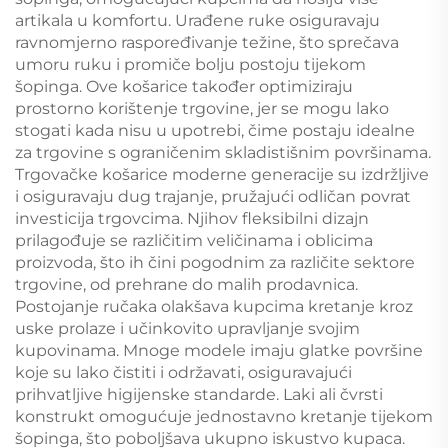
artikala u komfortu. Urađene ruke osiguravaju
ravnomjerno raspoređivanje težine, što sprečava
umoru ruku i promiče bolju postoju tijekom
šopinga. Ove košarice također optimiziraju
prostorno korištenje trgovine, jer se mogu lako
stogati kada nisu u upotrebi, čime postaju idealne
za trgovine s ograničenim skladistišnim površinama.
Trgovačke košarice moderne generacije su izdržljive
i osiguravaju dug trajanje, pružajući odličan povrat
investicija trgovcima. Njihov fleksibilni dizajn
prilagođuje se različitim veličinama i oblicima
proizvoda, što ih čini pogodnim za različite sektore
trgovine, od prehrane do malih prodavnica.
Postojanje ručaka olakšava kupcima kretanje kroz
uske prolaze i učinkovito upravljanje svojim
kupovinama. Mnoge modele imaju glatke površine
koje su lako čistiti i održavati, osiguravajući
prihvatljive higiјenske standarde. Laki ali čvrsti
konstrukt omogućuje jednostavno kretanje tijekom
šopinga, što poboljšava ukupno iskustvo kupaca.