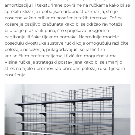
amortizaciju ili teksturirane površine na ručkama kako bi se
sprečilo klizanje i poboljšao udobnost uzimanja, što je
posebno važno prilikom noseženja težih teretova. Težina
košare je pažljivo izračunata kako bi se održao ravnoteža
bilo da je prazna ili puna, što spriječava neugodno
nagibanje ili šake tijekom pomaka. Naprednije modele
poseduju dvostruke sustave ručki koje omogućuju različite
položaje noseženja, prilagođavajući se različitim
korisničkim preferencijama i fizičkim mogućnostima.
Visina ručke je strategski postavljena kako bi se smanjio
stres na tijelo i promovirao prirodan položaj ruku tijekom
noseženja.