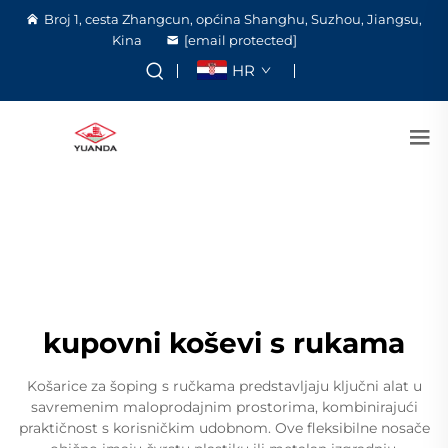
Broj 1, cesta Zhangcun, općina Shanghu, Suzhou, Jiangsu,
Kina
[email protected]
HR
kupovni koševi s rukama
Košarice za šoping s ručkama predstavljaju ključni alat u
savremenim maloprodajnim prostorima, kombinirajući
praktičnost s korisničkim udobnom. Ove fleksibilne nosače