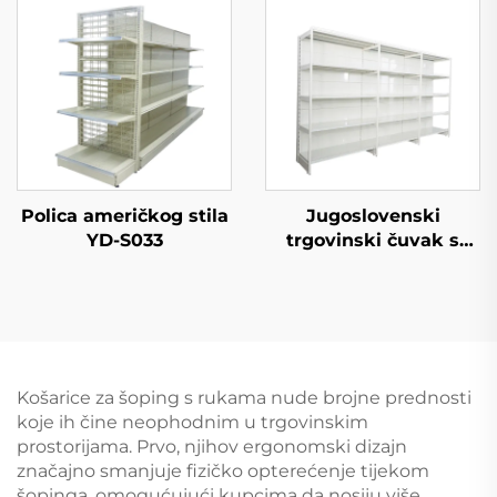
trgovinu YD-S002A
Polica američkog stila
Jugoslovenski
YD-S033
trgovinski čuvak s
jedne strane policice
za supermarket YD-
S008
Košarice za šoping s rukama nude brojne prednosti
koje ih čine neophodnim u trgovinskim
prostorijama. Prvo, njihov ergonomski dizajn
značajno smanjuje fizičko opterećenje tijekom
šopinga, omogućujući kupcima da nosiju više