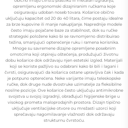
obično imaju čvrstu plastiku ili metalan izgradnju,
opremljenu ergonomski dizajniranim ručkama koje
osiguravaju udoban noseb tovara. Košarice obično
uključuju kapacitet od 20 do 40 litara, čime postaju idealne
za brze kupovine ili manje nakupljanje. Naprednije modele
često imaju pojačane baze za stabilnost, dok su ručke
strategski položene kako bi se ravnomjerno distribuirao
težina, smanjujući opterećenje ruku i ramena korisnika.
Mnoge su savremene dizajne opremljene posebnim
omotcima koji otpireju oštećenja, produžujući životnu
dobu košarice dok održavaju njen estetski izgled. Materijali
koji se koriste pažljivo su odabrani kako bi bili i lagani i
čvrsti, osiguravajući da košarica ostane upravljiva čak i kada
je potpuno opterećena. Neke varijante imaju teleskopske
ručke, dok druge nude dvostruke uzimatelje za fleksibilne
nosilne pozicije. Ove košarice često uključuju antimikrobne
svojstva u svojoj izgradnji, obrađujući higiјenske brige u
visokog prometa maloprodajnih prostora. Dizajn tipično
uključuje ventilacijske otvore ou mrežasti uzorci koji
sprečavaju nagomilavanje vlažnosti dok održavaju
strukturnu čvrstoću.