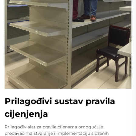
Prilagođivi sustav pravila
cijenjenja
Prilagođiv alat za pravila cijenama omogućuje
prodavačima stvaranje i implementaciju složenih