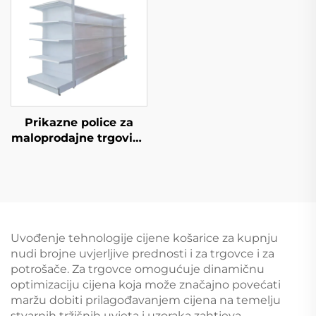
Prikazne police za
maloprodajne trgovine
YD-S034
Uvođenje tehnologije cijene košarice za kupnju
nudi brojne uvjerljive prednosti i za trgovce i za
potrošače. Za trgovce omogućuje dinamičnu
optimizaciju cijena koja može značajno povećati
maržu dobiti prilagođavanjem cijena na temelju
stvarnih tržišnih uvjeta i uzoraka zahtjeva.