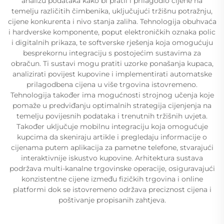
analizu podataka kako bi pratil i prilagodio cijene na
temelju različitih čimbenika, uključujući tržišnu potražnju,
cijene konkurenta i nivo stanja zaliha. Tehnologija obuhvaća
i hardverske komponente, poput elektroničkih oznaka polic
i digitalnih prikaza, te softverske rješenja koja omogućuju
besprekornu integraciju s postojećim sustavima za
obračun. Ti sustavi mogu pratiti uzorke ponašanja kupaca,
analizirati povijest kupovine i implementirati automatske
prilagodbena cijena u više trgovina istovremeno.
Tehnologija također ima mogućnosti strojnog učenja koje
pomaže u predviđanju optimalnih strategija cijenjenja na
temelju povijesnih podataka i trenutnih tržišnih uvjeta.
Također uključuje mobilnu integraciju koja omogućuje
kupcima da skeniraju artikle i pregledaju informacije o
cijenama putem aplikacija za pametne telefone, stvarajući
interaktivnije iskustvo kupovine. Arhitektura sustava
podržava multi-kanalne trgovinske operacije, osiguravajući
konzistentne cijene između fizičkih trgovina i online
platformi dok se istovremeno održava preciznost cijena i
poštivanje propisanih zahtjeva.