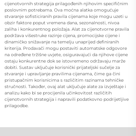
cijenotvornih strategija prilagođenih njihovim specifičnim
poslovnim potrebama. Ova moćna alatka omogućuje
stvaranje sofisticiranih pravila cijenama koje mogu uzeti u
obzir faktore poput vremena dana, sezonalnosti, nivoa
zaliha i konkurentnog položaja. Alat za cijenotvorne pravila
podržava višestruke razinje cijena, promocijske cijene i
dinamičko snižavanje na temelju unaprijed definiranih
kriterija. Prodavači mogu postaviti automatske odgovore
na određene tržišne uvjete, osiguravajući da njihove cijene
ostaju konkurentne dok se istovremeno održavaju marže
dobiti. Sustav uključuje korisnički prijateljski sučelje za
stvaranje i upravljanje pravilima cijenama, čime ga čini
pristupačnim korisnicima s različitim razinama tehničke
stručnosti. Također, ovaj alat uključuje alate za izvještaje i
analizu kako bi se procijenila učinkovitost različitih
cijenotvornih strategija i napravili podatkovno podrijetljive
prilagodbe.