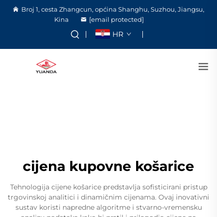
Broj 1, cesta Zhangcun, općina Shanghu, Suzhou, Jiangsu,
Kina
[email protected]
HR
cijena kupovne košarice
Tehnologija cijene košarice predstavlja sofisticirani pristup
trgovinskoj analitici i dinamičnim cijenama. Ovaj inovativni
sustav koristi napredne algoritme i stvarno-vremensku