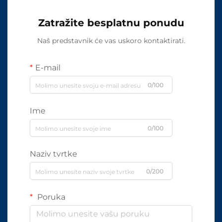
Zatražite besplatnu ponudu
Naš predstavnik će vas uskoro kontaktirati.
E-mail
0/100
Ime
0/100
Naziv tvrtke
0/200
Poruka