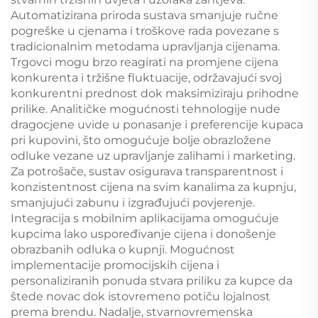
Automatizirana priroda sustava smanjuje ručne
pogreške u cjenama i troškove rada povezane s
tradicionalnim metodama upravljanja cijenama.
Trgovci mogu brzo reagirati na promjene cijena
konkurenta i tržišne fluktuacije, održavajući svoj
konkurentni prednost dok maksimiziraju prihodne
prilike. Analitičke mogućnosti tehnologije nude
dragocjene uvide u ponasanje i preferencije kupaca
pri kupovini, što omogućuje bolje obrazložene
odluke vezane uz upravljanje zalihami i marketing.
Za potrošače, sustav osigurava transparentnost i
konzistentnost cijena na svim kanalima za kupnju,
smanjujući zabunu i izgrađujući povjerenje.
Integracija s mobilnim aplikacijama omogućuje
kupcima lako uspoređivanje cijena i donošenje
obrazbanih odluka o kupnji. Mogućnost
implementacije promocijskih cijena i
personaliziranih ponuda stvara priliku za kupce da
štede novac dok istovremeno potiču lojalnost
prema brendu. Nadalje, stvarnovremenska