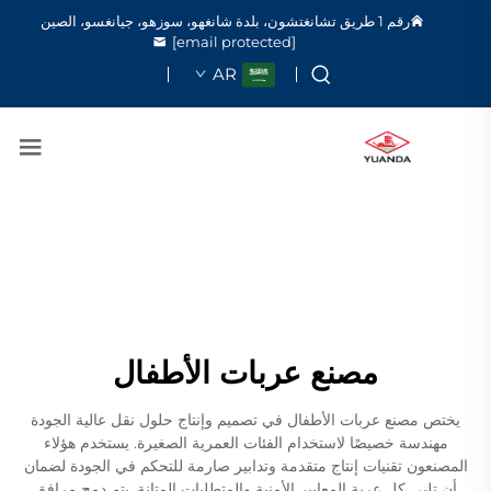
رقم 1 طريق تشانغتشون، بلدة شانغهو، سوزهو، جيانغسو، الصين
[email protected]
AR
مصنع عربات الأطفال
يختص مصنع عربات الأطفال في تصميم وإنتاج حلول نقل عالية الجودة
مهندسة خصيصًا لاستخدام الفئات العمرية الصغيرة. يستخدم هؤلاء
المصنعون تقنيات إنتاج متقدمة وتدابير صارمة للتحكم في الجودة لضمان
أن تلبي كل عربة المعايير الأمنية والمتطلبات المتانة. يتم دمج مرافق