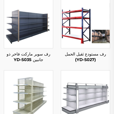
رف مستودع ثقيل الحمل
رف سوبر ماركت فاخر ذو
(YD-S027)
جانبين YD-S035