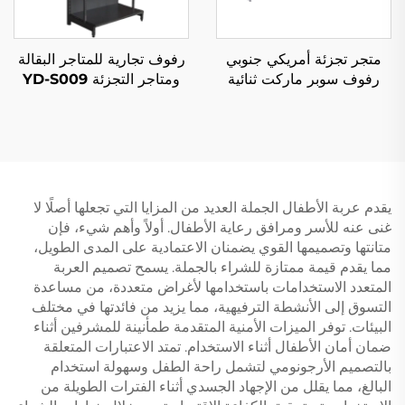
متجر تجزئة أمريكي جنوبي
رفوف تجارية للمتاجر البقالة
رفوف سوبر ماركت ثنائية
ومتاجر التجزئة YD-S009
الجانب YD-S008A
يقدم عربة الأطفال الجملة العديد من المزايا التي تجعلها أصلًا لا
غنى عنه للأسر ومرافق رعاية الأطفال. أولاً وأهم شيء، فإن
متانتها وتصميمها القوي يضمنان الاعتمادية على المدى الطويل،
مما يقدم قيمة ممتازة للشراء بالجملة. يسمح تصميم العربة
المتعدد الاستخدامات باستخدامها لأغراض متعددة، من مساعدة
التسوق إلى الأنشطة الترفيهية، مما يزيد من فائدتها في مختلف
البيئات. توفر الميزات الأمنية المتقدمة طمأنينة للمشرفين أثناء
ضمان أمان الأطفال أثناء الاستخدام. تمتد الاعتبارات المتعلقة
بالتصميم الأرجونومي لتشمل راحة الطفل وسهولة استخدام
البالغ، مما يقلل من الإجهاد الجسدي أثناء الفترات الطويلة من