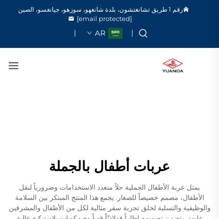
رقم 1 طريق تشانغتشون، بلدة شانغهو، سوزهو، جيانغسو، الصين
[email protected]
AR
عربات أطفال بالجملة
يمثل عربة الأطفال الجملية حلاً متعدد الاستخدامات وضرورياً لنقل
الأطفال، مصمم خصيصاً للصغار. يجمع هذا المنتج المبتكر بين السلامة
والوظيفية والتسلية لخلق تجربة سفر مثالية لكل من الأطفال والمشرفين
عليهم. يتضمن تصميمه إطاراً فولاذيّاً قوياً مع مكونات بلاستيكية عالية