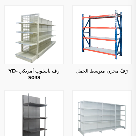
رَفّ مخزن متوسط الحمل
رف بأسلوب أمريكي YD-
S033