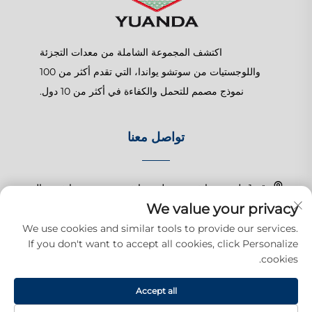
اكتشف المجموعة الشاملة من معدات التجزئة
واللوجستيات من سوتشو يواندا، التي تقدم أكثر من 100
نموذج مصمم للتحمل والكفاءة في أكثر من 10 دول.
تواصل معنا
رقم 1 طريق تشانغتشون، بلدة شانغهو، سوزهو، جيانغسو، الصين
We value your privacy
+86-15150179453
We use cookies and similar tools to provide our services.
If you don't want to accept all cookies, click Personalize
[email protected]
cookies.
Accept all
حقوق النشر © 2025 شركة سوزهو يوودا للمنتجات التجارية المحدودة. جميع
الحقوق محفوظة.
سياسة الخصوصية