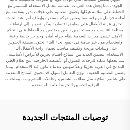
الجودة، مما يجعل هذه العربات مصممة لتحمل الاستخدام المستمر مع
الحفاظ على سلامة هيكلها. يحتوي التصميم على عجلات تدور بسلاسة مع
أنظمة فرامل موثوقة، مما يضمن حركة مستقرة وإيقاف آمن عند الحاجة.
تحتوي عربة الأطفال على مقابض اقتصادية يمكن تعديلها إلى ارتفاعات
مختلفة لتتناسب مع مستخدمين بالغين مختلفين مع الحفاظ على التحكم
الأمثل. تشمل ميزات السلامة نظام حزام أمان، وحواجز جانبية واقية،
واستخدام مواد غير سامة في جميع أنحاء البناء. تحتوي منطقة الجلوس
على وسادات مريحة وتكييف مناسب لضمان راحة الأطفال أثناء
الاستخدام. تتضمن العديد من النماذج أقسام تخزين للأغراض الأساسية،
مما يجعلها عملية للرحلات التسوق أو الأنشطة الخارجية. يتيح نظام الطي
المدمج في العربة تخزينًا ونقلًا سهلين عندما لا تكون قيد الاستخدام، بينما
يضمن التصميم الخفيف الوزن التعامل السهل. قد تحتوي النماذج المتقدمة
على عناصر إضافية مثل مظلات الشمس، وحاملات المشروبات، وملحقات
الترفيه لتحسين التجربة العامة للمستخدم.
توصيات المنتجات الجديدة