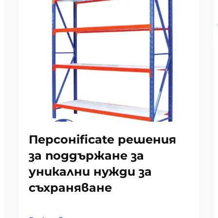
Персонificate решения
за поддържане за
уникални нужди за
съхраняване