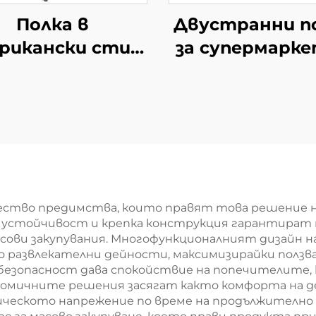
Полка в
Двустранни п
рикански стил
за супермарке
YD-S033
южноамерика
мини-маркети
S008A
ество предимства, които правят това решение 
ата устойчивост и крепка конструкция гарантира
ови закупувания. Многофункционалният дизайн на 
о развлекателни дейности, максимизирайки ползва
езопасност дава спокойствие на попечителите,
ономичните решения засягат както комфортa на д
ическото напрежение по време на продължително