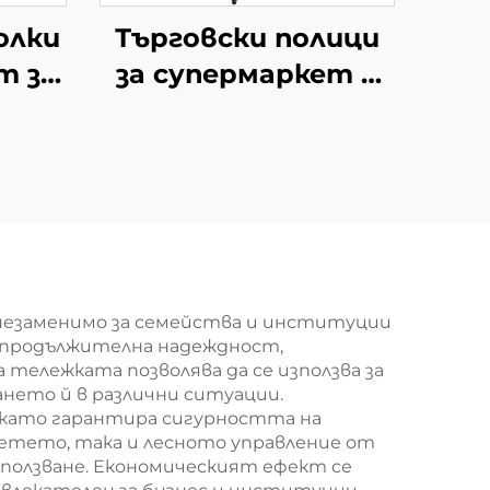
олки
Търговски полици
т за
за супермаркет и
нски
минимаркет YD-
 YD-
S009
незаменимо за семейства и институции
т продължителна надеждност,
тележката позволява да се използва за
нето й в различни ситуации.
 като гарантира сигурността на
етето, така и лесното управление от
 ползване. Економическият ефект се