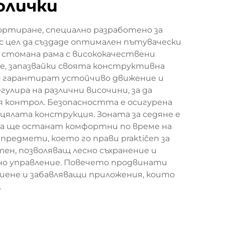
олички
ортиране, специално разработено за
с цел да създаде оптимален пътувачески
 стомана рама с висококачествени
е, запазвайки своята конструктивна
то гарантират устойчиво движение и
гулира на различни височини, за да
контрол. Безопасността е осигурена
цялата конструкция. Зоната за седяне е
ата ще останат комфортни по време на
редмети, което го прави praktičen за
тен, позволяващ лесно съхранение и
сно управление. Повечето продвинати
иене и забавляващи приложения, които
.