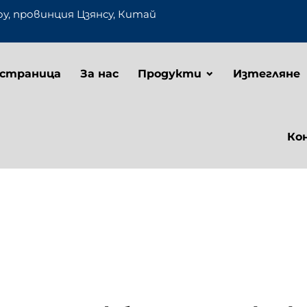
оу, провинция Цзянсу, Китай
 страница
За нас
Продукти
Изтегляне
Ко