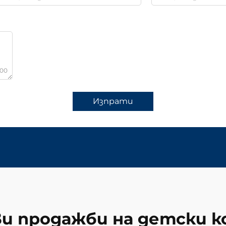
000
Изпрати
и продажби на детски к