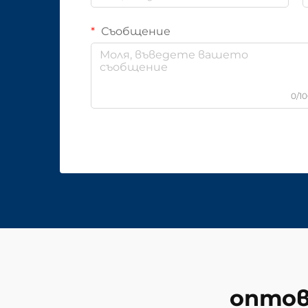
Съобщение
0/1
оптов