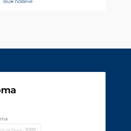
Виж повече
рта
ята
0/200