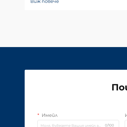
Виж повече
По
Имейл
0/100