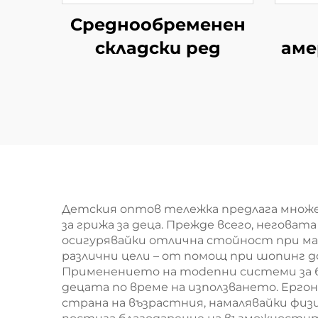
Среднообременен
складски ред
аме
Детския оптов тележка предлага множ
за грижа за деца. Прежде всего, негов
осигурявайки отлична стойност при мас
различни цели – от помощ при шопинг д
Применението на modenни системи за б
децата по време на използването. Ерг
страна на възрастния, намалявайки физ