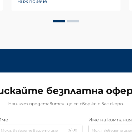
Виж повече
искайте безплатна офе
Нашият представител ще се свърже с вас скоро.
Име
Име на компани
0/100