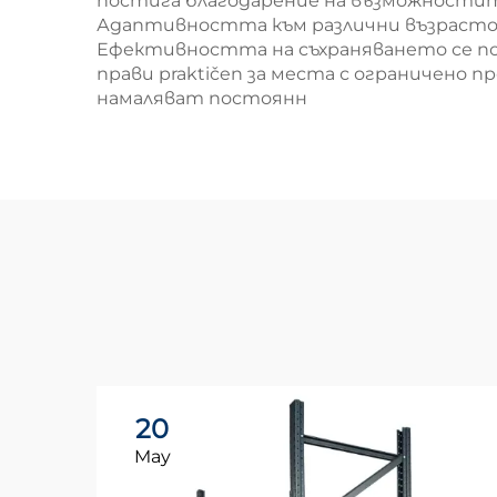
постига благодарение на възможностите
Адаптивността към различни възрастов
Ефективността на съхраняването се под
прави praktičen за места с ограничено 
намаляват постоянн
20
May