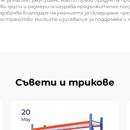
 за масово закупуване, което прави продукта пр
и групи и размери осигурява продължително полз
обрява благодаря на уменията за складиране чрез 
пространство. Ниските изисквания за поддръжка и
Съвети и трикове
20
May