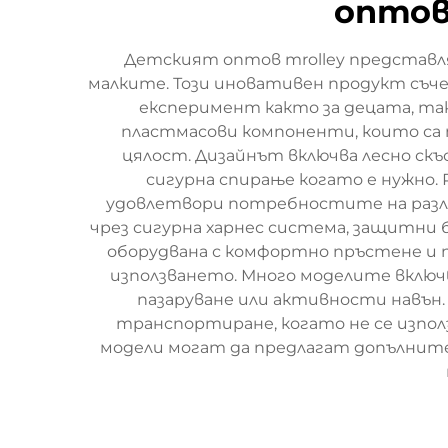
оптов
Детският оптов тrolley представля
малките. Този иновативен продукт съче
експеримент както за децата, та
пластмасови компоненти, които са 
цялост. Дизайнът включва лесно ск
сигурна спирање когато е нужно. Р
удовлетвори потребностите на разл
чрез сигурна харнес система, защитни 
оборудвана с комфортно пръстене и п
използването. Много моделите включв
пазаруване или активности навън. 
транспортиране, когато не се изпол
модели могат да предлагат допълните