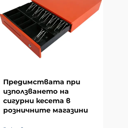
За
Предимствата при
те
използването на
от
сигурни кесета в
розничните магазини
Виж