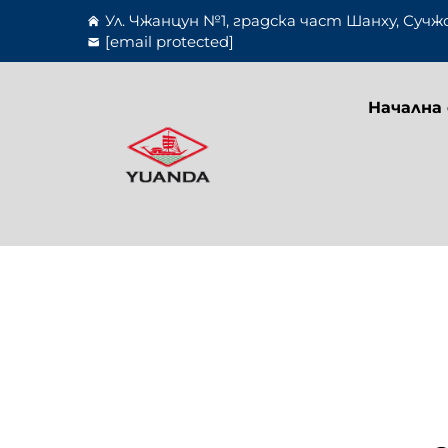
Ул. Чжанцун №1, градска част Шанху, Сучж
[email protected]
Начална