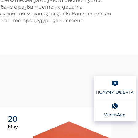
ивлекателен за бизнес и институции.
ване с развитието на децата.
удобния механизъм за свиване, което го
 лесните процедури за чистене
ПОЛУЧИ ОФЕРТА
WhatsApp
20
2
May
Ma