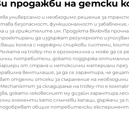
и продажби на детски к
ва универсално и необходимо решение за трансп
тава безопасност, функционалност и забавление, 
ка и за грижителите им. Продукта включва прочна
проектирани да издържат регулярното използван
ъсващи колела с надеждни спиркови системи, кои
ъчката на trolley-то е ергономична и може да се ре
ични потребители, докато поддържа оптималния 
бариери от страна и нетоксични материали през 
равилна вентилация, за да се гарантира, че дец
ат отделни отсеки за съхранение на необходими п
Mechanismът за складирање на trolley-то е компак
зва, докато лековесният му дизайн гарантира ле
лни елементи като слънчеви капаци, държачи за п
подобряват общия потребителски експеримент