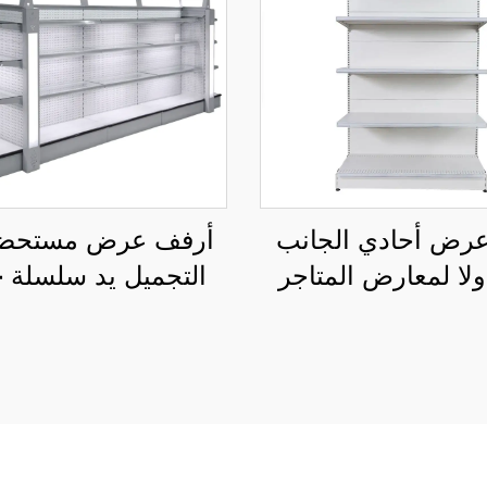
عرض أحادي الجانب
أرفف عرض مستحض
لا لمعارض المتاجر
ال
S004B
YD-S002