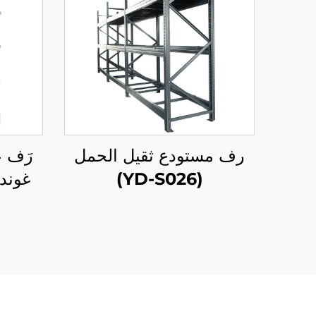
رف مستودع ثقيل الحمل
رَف 
(YD-S026)
غوندو