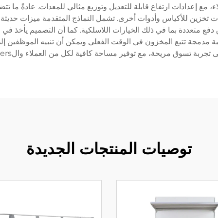
جونوميكية تركز على راحة kasheer والعملاء، مع إعدادات ارتفاع قابلة للتعديل وتوزيع مثالي 
 تخزين للأكياس وأدوات أخرى. تشمل النماذج المتقدمة ميزات حديثة 
ع متعددة بما في ذلك الخيارات اللاسلكية. كما أن التصميم يأخذ في الا
بة مدمجة تتبع المخزون في الوقت الفعلي ويمكن أن تنبيه الموظفين إ
وق مريحة، مع توفير مساحة كافية لكل من العملاء والkasheers للتفاعل بشكل طبيعي.
توصيات المنتجات الجديدة