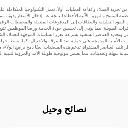
من تجربة العملاء وكفاءة العمليات. أولاً، تعمل التكنولوجيا المتكاملة
ظمة المسح والتوزين الآلية الأخطاء الناتجة عن إدخال الأسعار يدويًا، مم
النقود التقليدية والبطاقات إلى المدفوعات المتنقلة والمحفظات الرقمي
 من الإجهاد الجسدي على kasheers أثناء الفترات الطويلة، مما يؤدي إلى تحسين جودة الخدمة 
 وتحديد العناصر الشعبية بسرعة. تعزز الشاشات الموجهة للعملاء الش
زات الأمنية المدمجة على حماية ضد السرقة والاحتيال، كما تبسط إجراءات
لف العناصر المشتراة. تدعم هذه المنضدات أيضًا دمج برامج الولاء، مم
انة سهلة وتحديثات، مما يضمن موثوقية طويلة الأمد والمرونة لتلبية ال
نصائح وحيل