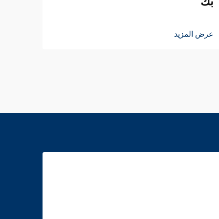
بك
عرض ا
عرض المزيد