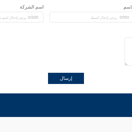
اسم
اسم الشركة
0/200
0/100
إرسال