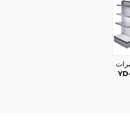
رات
تجميل يد سلسلة YD-