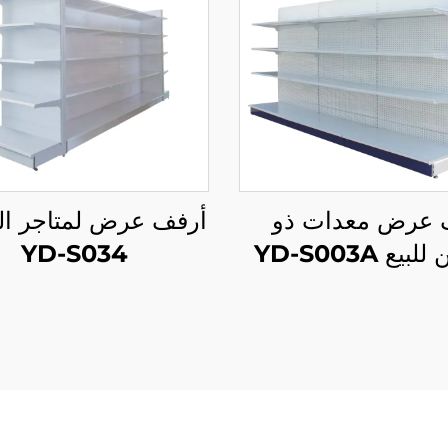
عرض معدات ذو
أرفف عرض لمتاجر ال
بيع YD-S003A
YD-S034