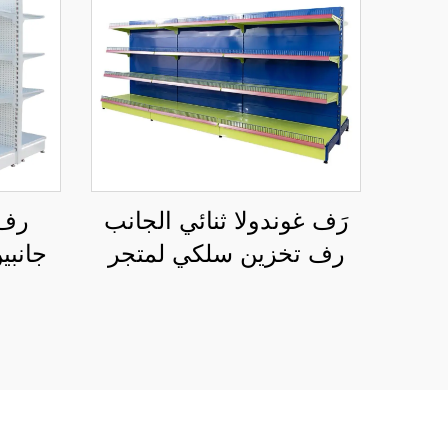
رَف غوندولا ثنائي الجانب
رف 
رف تخزين سلكي لمتجر
جانبين لل
التجزئة YD-S002A