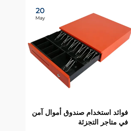
20
May
لماذ
فوائد استخدام صندوق أموال آمن
صندو
في متاجر التجزئة