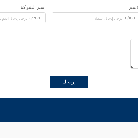
اسم
اسم الشركة
0/200
0/100
إرسال