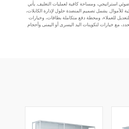
. تصميمها الأرجونومي يتضمن منطقة مقعد قابلة للتعديل لل kasheer، ووضع ماسح ضوئي استراتيجي، ومساحة كافية لعمليات التغليف. يأتي
ة، ودرج أموال مع ميزات إدارة ذكية للأموال. يشمل تصميم المنضدة حلول لإدارة الكابلات،
تعديل للعملاء، ومحطة دفع متكاملة بطاقات، وخيارات
دد، مع خيارات لتكوينات اليد اليسرى أو اليمنى وأحجام