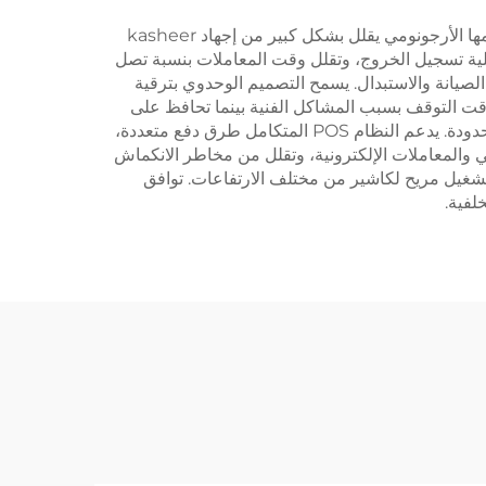
يقدم منضدة تسجيل الخروج في محل البقالة فوائد عملية عديدة تؤثر بشكل مباشر على كفاءة التشغيل ورضا العملاء. أولاً، تصميمها الأرجونومي يقلل بشكل كبير من إجهاد kasheer
عملية تسجيل الخروج، وتقلل وقت المعاملات بنسبة تصل
ف الصيانة والاستبدال. يسمح التصميم الوحدوي بترقية
 وقت التوقف بسبب المشاكل الفنية بينما تحافظ على
مظهر احترافي. يتم تحسين تخطيط المنضدة لاستخدام المساحة بكفاءة، مما يتيح تحقيق إنتاجية قصوى في المناطق التجارية المحدودة. يدعم النظام POS المتكامل طرق دفع متعددة،
وني والمعاملات الإلكترونية، وتقلل من مخاطر الانكماش
ل تشغيل مريح لكاشير من مختلف الارتفاعات. توافق