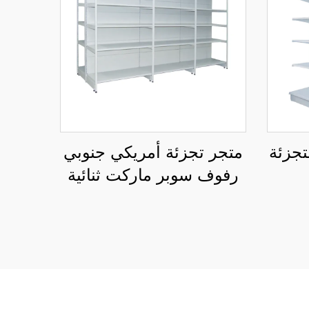
تجزئة
متجر تجزئة أمريكي جنوبي
رفوف سوبر ماركت ثنائية
الجانب YD-S008A