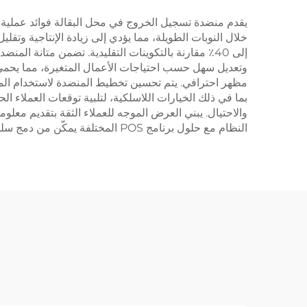
خلال النوبات الطويلة، مما يؤدي إلى زيادة الإنتاجية وت
إلى 40٪ مقارنة بالتكوينات التقليدية. تضمن متانة 
وتعديل سهل حسب احتياجات الأعمال المتغيرة، مما يحمي ال
بما في ذلك الخيارات اللاسلكية، لتلبية توقعات العملاء ال
والاحتيال. يبني العرض الموجه للعملاء الثقة بتقديم معل
النظام مع حلول برنامج POS المختلفة يمكّن من دمج سلس مع أنظمة إدارة المخزون والمحاسبة الحالية، مما يبسط العمليات الخلفية.