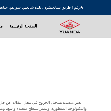
رقم 1 طريق تشانغتشون، بلدة شانغهو، سوزهو، جيانغسو، الصين
الصفحة الرئيسية
مع
يعبر منضدة تسجيل الخروج في محل البقالة عن حل شا
والتكنولوجيا المتطورة، ويتميز بسطح منضدة واسع، وما