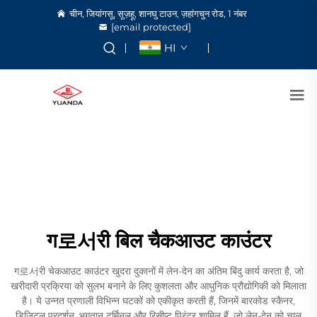
चीन, जियांगसू, सूज़हू, शानघु टाउन, ज़हांगचुन रोड, 1 नंबर
[email protected]
HI
ग로서री बिल चैकआउट काउंटर
ग로서री चेकआउट काउंटर खुदरा दुकानों में लेन-देन का अंतिम बिंदु कार्य करता है, जो
खरीदारी प्रक्रिया को सुलभ बनाने के लिए कुशलता और आधुनिक प्रौद्योगिकी को मिलाता
है। ये उन्नत प्रणाली विभिन्न घटकों को एकीकृत करती हैं, जिनमें बारकोड स्कैनर,
डिजिटल प्रदर्शन, भुगतान टर्मिनल और रिसीप्ट प्रिंटर शामिल हैं, जो लेन-देन को चालू