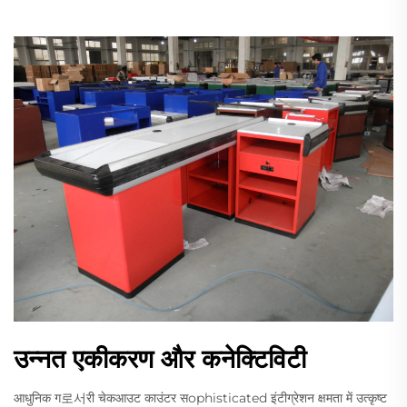
उन्नत एकीकरण और कनेक्टिविटी
आधुनिक ग로서री चेकआउट काउंटर सophisticated इंटीग्रेशन क्षमता में उत्कृष्ट