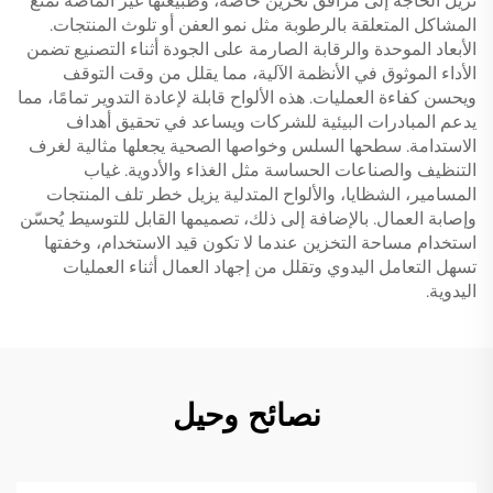
تزيل الحاجة إلى مرافق تخزين خاصة، وطبيعتها غير الماصة تمنع
المشاكل المتعلقة بالرطوبة مثل نمو العفن أو تلوث المنتجات.
الأبعاد الموحدة والرقابة الصارمة على الجودة أثناء التصنيع تضمن
الأداء الموثوق في الأنظمة الآلية، مما يقلل من وقت التوقف
ويحسن كفاءة العمليات. هذه الألواح قابلة لإعادة التدوير تمامًا، مما
يدعم المبادرات البيئية للشركات ويساعد في تحقيق أهداف
الاستدامة. سطحها السلس وخواصها الصحية يجعلها مثالية لغرف
التنظيف والصناعات الحساسة مثل الغذاء والأدوية. غياب
المسامير، الشظايا، والألواح المتدلية يزيل خطر تلف المنتجات
وإصابة العمال. بالإضافة إلى ذلك، تصميمها القابل للتوسيط يُحسّن
استخدام مساحة التخزين عندما لا تكون قيد الاستخدام، وخفتها
تسهل التعامل اليدوي وتقلل من إجهاد العمال أثناء العمليات
اليدوية.
نصائح وحيل