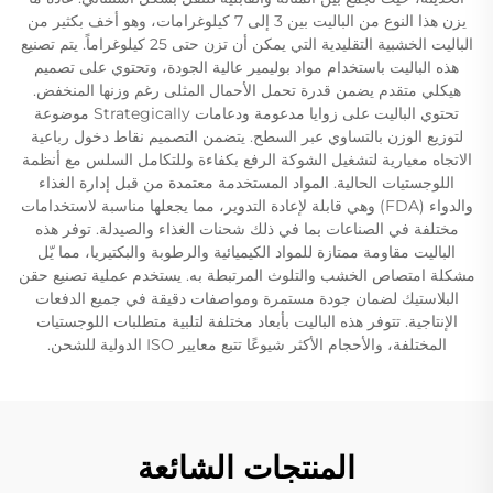
يزن هذا النوع من الباليت بين 3 إلى 7 كيلوغرامات، وهو أخف بكثير من
الباليت الخشبية التقليدية التي يمكن أن تزن حتى 25 كيلوغراماً. يتم تصنيع
هذه الباليت باستخدام مواد بوليمير عالية الجودة، وتحتوي على تصميم
هيكلي متقدم يضمن قدرة تحمل الأحمال المثلى رغم وزنها المنخفض.
تحتوي الباليت على زوايا مدعومة ودعامات Strategically موضوعة
لتوزيع الوزن بالتساوي عبر السطح. يتضمن التصميم نقاط دخول رباعية
الاتجاه معيارية لتشغيل الشوكة الرفع بكفاءة وللتكامل السلس مع أنظمة
اللوجستيات الحالية. المواد المستخدمة معتمدة من قبل إدارة الغذاء
والدواء (FDA) وهي قابلة لإعادة التدوير، مما يجعلها مناسبة لاستخدامات
مختلفة في الصناعات بما في ذلك شحنات الغذاء والصيدلة. توفر هذه
الباليت مقاومة ممتازة للمواد الكيميائية والرطوبة والبكتيريا، مما يّل
مشكلة امتصاص الخشب والتلوث المرتبطة به. يستخدم عملية تصنيع حقن
البلاستيك لضمان جودة مستمرة ومواصفات دقيقة في جميع الدفعات
الإنتاجية. تتوفر هذه الباليت بأبعاد مختلفة لتلبية متطلبات اللوجستيات
المختلفة، والأحجام الأكثر شيوعًا تتبع معايير ISO الدولية للشحن.
المنتجات الشائعة