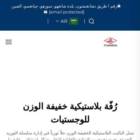
رقم 1 طريق تشانغتشون، بلدة شانغهو، سوزهو، جيانغسو، الصين
[email protected]
AR
رُفّة بلاستيكية خفيفة الوزن
للوجستيات
تمثل الباليت البلاستيكية الخفيفة الوزن حلاً ثورياً في إدارة سلسلة التوريد
الحديثة، حيث تجمع بين المتانة والقابلية للنقل بشكل استثنائي. عادة ما