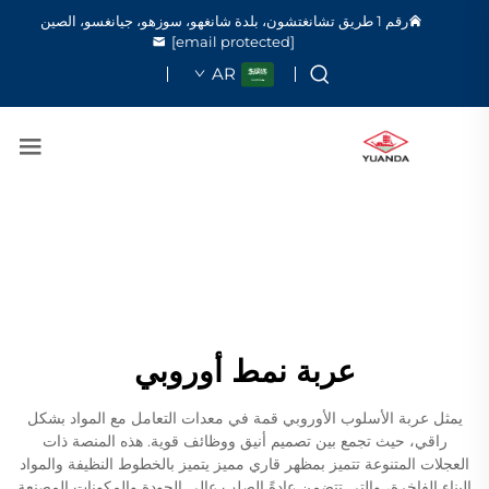
رقم 1 طريق تشانغتشون، بلدة شانغهو، سوزهو، جيانغسو، الصين
[email protected]
AR
عربة نمط أوروبي
يمثل عربة الأسلوب الأوروبي قمة في معدات التعامل مع المواد بشكل
راقي، حيث تجمع بين تصميم أنيق ووظائف قوية. هذه المنصة ذات
العجلات المتنوعة تتميز بمظهر قاري مميز يتميز بالخطوط النظيفة والمواد
البناء الفاخرة، والتي تتضمن عادةً الصلب عالي الجودة والمكونات المصنعة