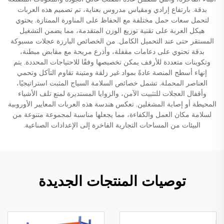
بدقة. بارتفاع إرادي ومقياس مدروس بعناية، تم تصميم هذه العربات
لتحمل سعات حمل مختلفة مع الحفاظ على المناورة الممتازة. يحتوي
هيكل العربة على تقنية توزيع الوزن المتقدمة، مما يضمن التشغيل
المستقر حتى عند التحميل الكامل. من الخصائص البارزة عجلات مسبوكة
بدقة تحتوي على دعامات مقفلة، وأذرع مريحة مع مقابض مبطنة،
وتكوينات متعددة للأرفف يمكن تخصيصها وفقًا للاحتياجات المحددة. يتم
إنهاء أسطح المنصة عادةً بمواد غير زلقة ومتينة تقاوم التآكل وتحمي
العناصر المحملة. تشمل خصائص السلامة السياج المثبت استراتيجيًا،
وأقفال العجلات للتثبيت الآمن، والزوايا المستديرة لمنع تلف الأشياء
المحيطة أو إصابة المشغلين. تعكس هندسة هذه العربات المعايير الأوروبية
لسلامة مكان العمل والكفاءة، مما يجعلها مناسبة لمجموعة متنوعة من
البيئات من المساحات التجارية الفاخرة إلى الإعدادات الصناعية.
توصيات المنتجات الجديدة