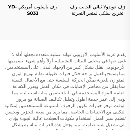
رَف غوندولا ثنائي الجانب رف
رف بأسلوب أمريكي YD-
تخزين سلكي لمتجر التجزئة
S033
YD-S002A
يقدم عربة الأسلوب الأوروبي فوائد عملية متعددة تجعلها أداة لا
غنى عنها في مختلف البيئات التشغيلية. أولاً وأهم شيء، تصميمها
الأرجونومي يقلل بشكل كبير من الإجهاد البدني على المستخدمين،
مما يسمح بالعمل براحة خلال فترات طويلة. نظام توزيع الوزن
المتوازن للعربة يمكّن الحركة السلسة حتى مع الأحمال الثقيلة،
مما يقلل من مخاطر الإصابات في مكان العمل ويعزز الكفاءة
العامة. المواد المستخدمة في البناء تضمن متانة استثنائية، مما
يؤدي إلى عمر خدمة أطول وتقليل تكاليف الصيانة مع مرور
الوقت. توفر خيارات تكوين الرفوف المتنوعة للمستخدمين إمكانية
التكيف مع الاحتياجات الخاصة، مما يزيد من سعة التخزين ويحسن
تنظيم سير العمل. استخدام مكونات العجلات عالية الجودة يؤدي
إلى تشغيل شبه صامت، مما يجعل هذه العربات مناسبة بشكل