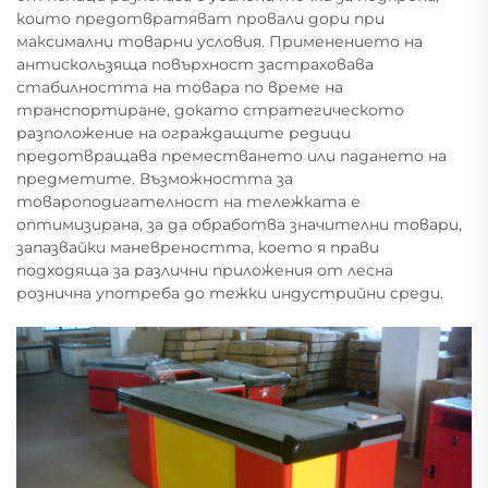
които предотвратяват провали дори при
максимални товарни условия. Применението на
антискользяща повърхност застраховава
стабилността на товара по време на
транспортиране, докато стратегическото
разположение на ограждащите редици
предотвращава преместването или падането на
предметите. Възможността за
товароподигателност на тележката е
оптимизирана, за да обработва значителни товари,
запазвайки маневреността, което я прави
подходяща за различни приложения от лесна
рознична употреба до тежки индустрийни среди.