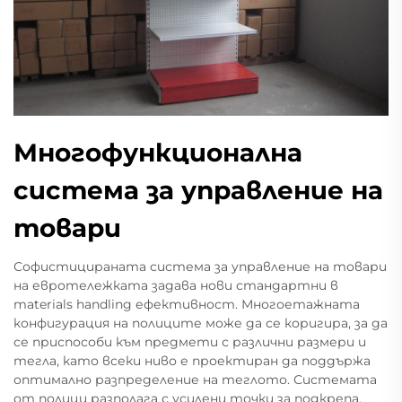
Многофункционална
система за управление на
товари
Софистицираната система за управление на товари
на евротележката задава нови стандартни в
materials handling ефективност. Многоетажната
конфигурация на полиците може да се коригира, за да
се приспособи към предмети с различни размери и
тегла, като всеки ниво е проектиран да поддържа
оптимално разпределение на теглото. Системата
от полици разполага с усилени точки за подкрепа,