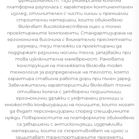
функционалност. Тази универсална колелна
платформа разполага с характерен континентален
изглед, отличителен с чисти линии и премиални
строителни материали, които обикновено
включват висококачествена оцел и точно
проектираните компоненти. Стандартизирана на
ергономична височина с внимателно пресметнати
размери, тези тележки са проектирани да
поддържат различни носими тегла, запазвайки при
това изключителна маневреност. Рамовата
конструкция на тележката включва moden
технология за разпределение на теглото, която
гарантира стабилна работа дори при пълен заред.
Забележителни характеристики включват точно
отливани колела с затворени подшипници,
ергономични дръжки с умфтанали ръчници и
множество конфигурации на полиците, които могат
да бъдат персонализирани според специфичните
нужди. Повърхностите на платформите обикновено
са завършени с антискользящи, издръжливи
материали, които се съпротивляват на износ и
защитават транспортираните предмети.