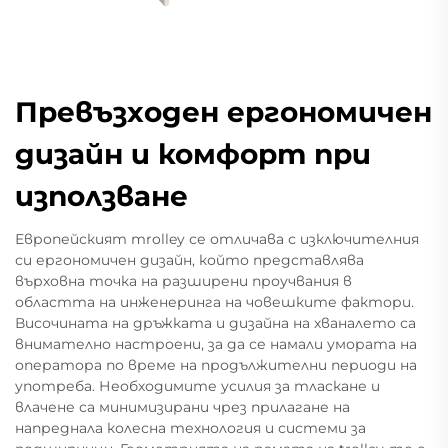
Превъзходен ергономичен
дизайн и комфорт при
използване
Европейският тrolley се отличава с изключителния
си ергономичен дизайн, който представлява
върховна точка на разширени проучвания в
областта на инженеринга на човешките фактори.
Височината на дръжката и дизайна на хваналето са
внимателно настроени, за да се намали умората на
оператора по време на продължителни периоди на
употреба. Необходимите усилия за тласкане и
влачене са минимизирани чрез прилагане на
напреднала колесна технология и системи за