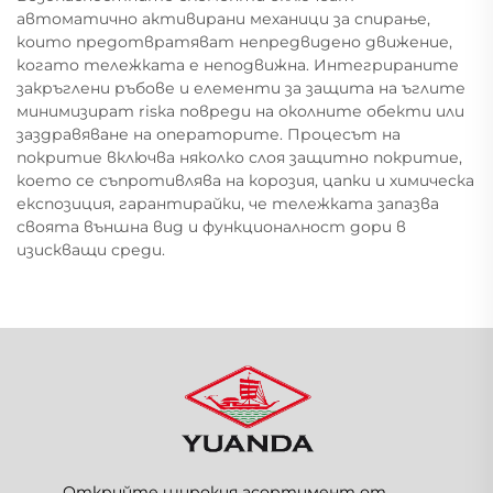
автоматично активирани механици за спирање,
които предотвратяват непредвидено движение,
когато тележката е неподвижна. Интегрираните
закръглени ръбове и елементи за защита на ъглите
минимизират risка повреди на околните обекти или
заздравяване на операторите. Процесът на
покритие включва няколко слоя защитно покритие,
което се съпротивлява на корозия, цапки и химическа
експозиция, гарантирайки, че тележката запазва
своята външна вид и функционалност дори в
изискващи среди.
Открийте широкия асортимент от