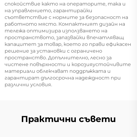
спокойствие както на операторите, така и
на управлението, гарантирайки
съответствие с нормите за безопасност на
работното място. Компактният дизайн на
тележа оптимизира използването на
пространството, запазвайки впечатляващ
капацитет за товар, което го прави ефикасен
решение за установки с ограничено
пространство. Допълнително, лесно за
чистене повърхности и корозияустойчивите
материали облекчават поддръжката и
гарантират дългосрочна надеждност при
различни условия.
Практични съвети