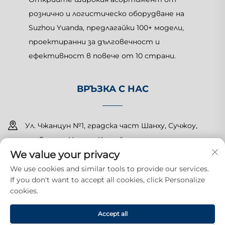
рознично и логистическо оборудване на
Suzhou Yuanda, предлагайки 100+ модели,
проектиранни за дълговечност и
ефективност в повече от 10 страни.
ВРЪЗКА С НАС
Ул. Чжанцун №1, градска част Шанху, Сучжоу,
провинция Цзянсу, Китай
We value your privacy
+86-15150179453
We use cookies and similar tools to provide our services.
If you don't want to accept all cookies, click Personalize
[email protected]
cookies.
Всички права запазени. Copyright © 2025 Suzhou Yuanda
Accept all
Commercial Products Co., Ltd.
Политика за