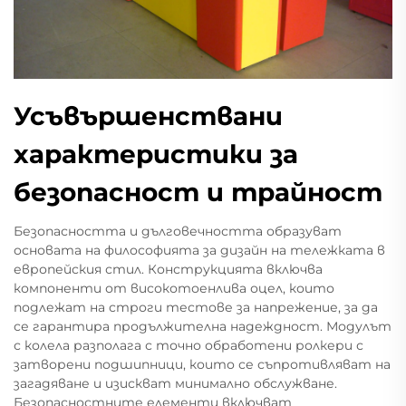
Усъвършенствани
характеристики за
безопасност и трайност
Безопасността и дълговечността образуват
основата на философията за дизайн на тележката в
европейския стил. Конструкцията включва
компоненти от високотоенлива оцел, които
подлежат на строги тестове за напрежение, за да
се гарантира продължителна надеждност. Модулът
с колела разполага с точно обработени ролкери с
затворени подшипници, които се съпротивляват на
загадяване и изискват минимално обслужване.
Безопасностните елементи включват