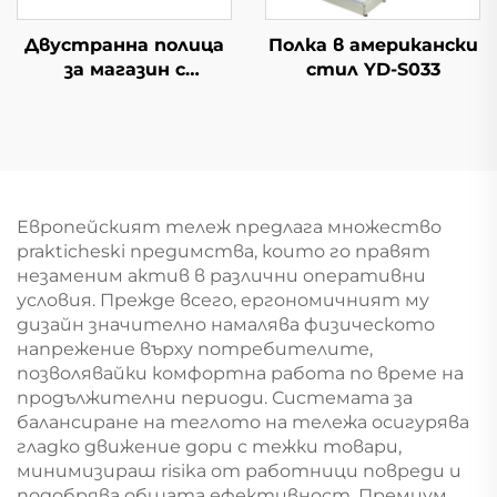
Двустранна полица
Полка в американски
за магазин с
стил YD-S033
проводени полки YD-
S002A
Европейският тележ предлага множество
prakticheski предимства, които го правят
незаменим актив в различни оперативни
условия. Прежде всего, ергономичният му
дизайн значително намалява физическото
напрежение върху потребителите,
позволявайки комфортна работа по време на
продължителни периоди. Системата за
балансиране на теглото на тележа осигурява
гладко движение дори с тежки товари,
минимизираш risika от работници повреди и
подобрява общата ефективност. Премиум