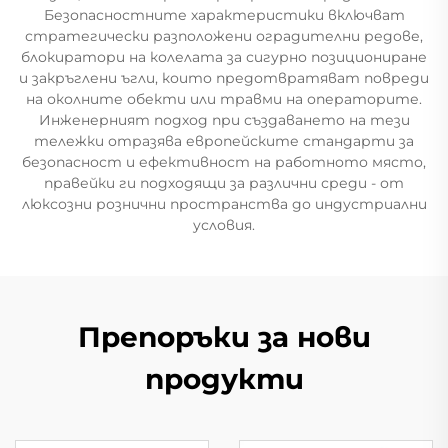
Безопасностните характеристики включват
стратегически разположени оградителни редове,
блокиратори на колелата за сигурно позициониране
и закръглени ъгли, които предотвратяват повреди
на околните обекти или травми на операторите.
Инженерният подход при създаването на тези
тележки отразява европейските стандарти за
безопасност и ефективност на работното място,
правейки ги подходящи за различни среди - от
люксозни рознични пространства до индустриални
условия.
Препоръки за нови
продукти