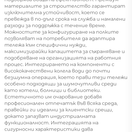
материалите за строителство гарантират
изключителна устойчивост, което се
превежда в по-дълг срока на служба и намалени
разходи за поддръжка с течение време.
Можностите за конфигуриране на полките
позволяват на потребителя да адаптира
тележа към специфични нужди,
максимизирайки капацитета за съхраняване и
подобряване на организацията на работния
процес. Интегрирането на компоненти с
висококачествени колела води до почти
безшумна операция, което прави тези тележи
особено подходящи за шумочутливи среди
като хотели, болници и библиотеки.
Естетичното им очарование добавя
професионален отпечатък във всяка среда,
правейки ги идеални за клиентски срещи,
докато запазват индустриалната
функционалност. Интеграцията на
сигурносни характеристики дава