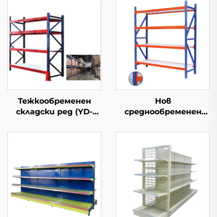
Тежкообременен
Нов
складски ред (YD-
среднообременен
S027)
складски ред