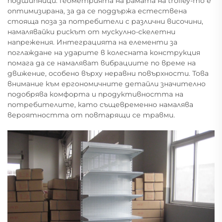
подшипници. Геометрията на рамата на trolley-то е
оптимизирана, за да се поддържа естествена
стояща поза за потребители с различни височини,
намалявайки рискът от мускулно-скелетни
напрежения. Интеграцията на елементи за
поглаждане на ударите в колесната конструкция
помага да се намаляват вибрациите по време на
движение, особено върху неравни повърхности. Това
внимание към ергономичните детайли значително
подобрява комфорта и продуктивността на
потребителите, като същевременно намалява
вероятността от повтарящи се травми.