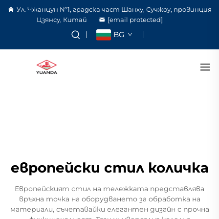
Ул. Чжанцун №1, градска част Шанху, Сучжоу, провинция
Цзянсу, Китай
[email protected]
BG
европейски стил количка
Европейският стил на тележката представлява
връхна точка на оборудването за обработка на
материали, съчетавайки елегантен дизайн с прочна