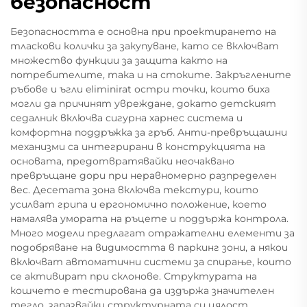
безопасност
Безопасността е основна при проектирането на
тласкови колички за закупуване, като се включват
множество функции за защита както на
потребителите, така и на стоките. Закръглените
ръбове и ъгли eliminirat остри точки, които биха
могли да причинят увреждане, докато детският
седалник включва сигурна харнес система и
комфортна поддръжка за гръб. Анти-превръщашни
механизми са интегрирани в конструкцията на
основата, предотвратявайки неочаквано
превръщане дори при неравномерно разпределен
вес. Десетата зона включва текстури, които
усилват грипа и ергономично положение, което
намалява умората на ръцете и поддържа контрола.
Много модели предлагат отражателни елементи за
подобряване на видимостта в паркинг зони, а някои
включват автоматични системи за спирање, които
се активират при склонове. Структурата на
кошчето е тестирована да издържа значителен
тегло, запазвайки структурната си цялост,