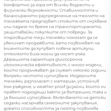
комфортно за хора от всички възрасти и
физически възможности. Стабилността и
балансираното разпределение на теглото на
тележката предпазват стоките от смукване
или падане по време на транспортирането,
защитавайки покупките от повреди. За
търговците тези тележки помогат да се
увеличат продажбите, като позволяват на
клиентите да купуват повече артикули,
отколкото биха могли да носят ръка.
Дюрацията гарантира дългосрочна
икономическа ефективност, с много модели,
които продължават да служат няколко години
въпреки честото използване. Модерните
тележки разполагат с материал, устойчив
към ръждене, и weather-proof дизайни, които ги
правят подходящи както за вътрешно, така и
за външно използване. Включването на детски
седалки насърчава семейните закупувания,
докато способността за nesting позволява