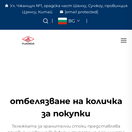
Ул. Чжанцун №1, градска част Шанху, Сучжоу, провинция
Цзянсу, Китай
[email protected]
BG
отбелязване на количка
за покупки
Тележката за хранителни стоки представлява