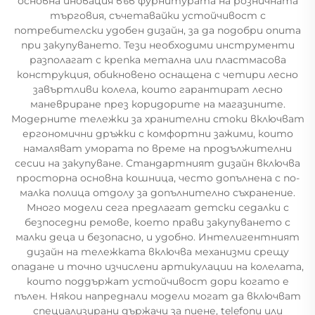
основна иновация във фурнитурата на розничната
търговия, съчетавайки устойчивост с
потребителски удобен дизайн, за да подобри опита
при закупуването. Тези необходими инструменти
разполагат с крепка метална или пластмасова
конструкция, обикновено оснащена с четири лесно
завъртливи колела, които гарантират лесно
маневриране през коридорите на магазините.
Модерните тележки за хранителни стоки включват
ергономични дръжки с комфортни зажими, които
намаляват умората по време на продължителни
сесии на закупуване. Стандартният дизайн включва
просторна основна кошница, често допълнена с по-
малка полица отдолу за допълнително съхранение.
Много модели сега предлагат детски седалки с
безпоседни ремове, което прави закупуването с
малки деца и безопасно, и удобно. Интелигентният
дизайн на тележката включва механизми срещу
опадане и точно изчислени артикулации на колелата,
които поддържат устойчивост дори когато е
пълен. Някои напреднали модели могат да включват
специализирани държачи за пиене, telefonи или