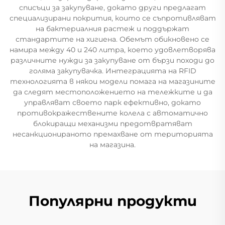
списъци за закупуване, докато други предлагат
специализирани покрития, които се съпротивляват
на бактериалния растеж и поддържат
стандартите на хигиена. Обемът обикновено се
намира между 40 и 240 литра, което удовлетворява
различните нужди за закупуване от бързи походи до
голяма закупувачка. Интеграцията на RFID
технологията в някои модели помага на магазините
да следят местоположението на тележките и да
управляват своето парк ефективно, докато
противокражествените колела с автоматично
блокиращи механизми предотвратяват
несанкционираното премахване от територията
на магазина.
Популярни продукти