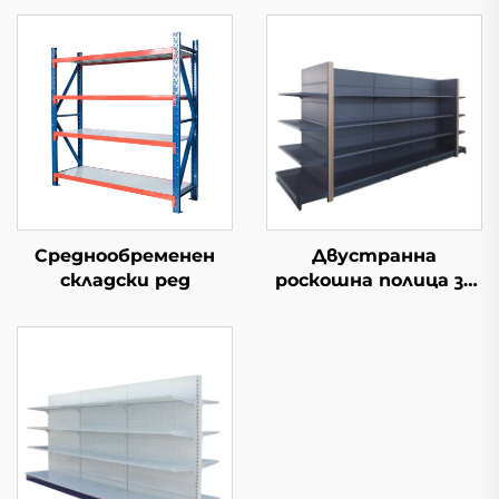
Среднообременен
Двустранна
складски ред
роскошна полица за
супермаркет YD-
S035