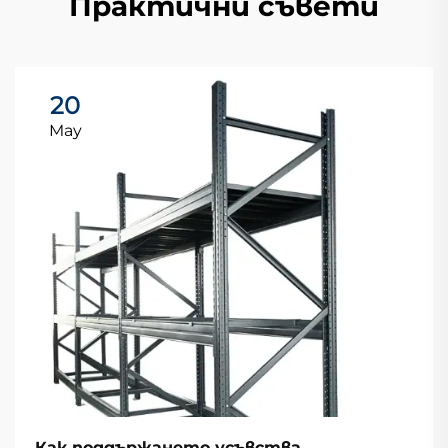
Практични съвети
20
May
Как поддържането усъвства