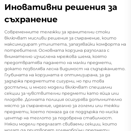
Иновативни решения за
съхранение
Современните тележки за хранителни стоки
включват мисливи решения за съхранение, които
максимизират утилитета, запазявайки комфорта на
потребителя. Основната корзина разполага с
внимателно изчислена мрежова шема, която
предотвратява падането на малки предмети,
докато позволява лесна видимост на съдържанието.
Глубината на корзината е оптимизирана, за да
задържа предметите сигурни, но при това
достъпни, и много модели включват специални
секции за чувствителни предмети като яйца или
плодове. Долната полиция осигурява допълнително
място за съхранение, идеално за големи или тежки
предмети, което помага да се поддържа по-ниска
център на теглото за подобрена стабилност.
Някои модели предлагат свиваеми секции, които
могат да притворят голямобойни предмети,