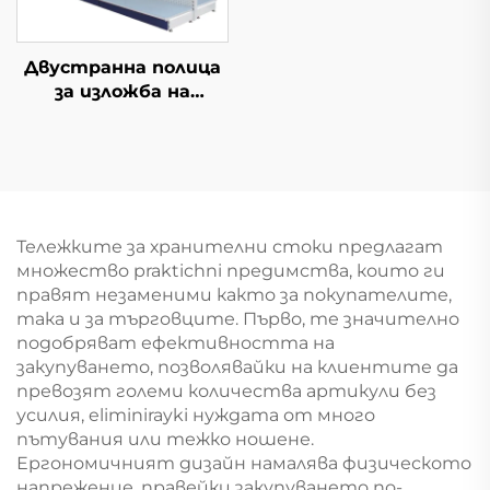
Двустранна полица
за изложба на
оборудване за
продажба YD-S003A
Тележките за хранителни стоки предлагат
множество praktichni предимства, които ги
правят незаменими както за покупателите,
така и за търговците. Първо, те значително
подобряват ефективността на
закупуването, позволявайки на клиентите да
превозят големи количества артикули без
усилия, eliminirayki нуждата от много
пътувания или тежко ношене.
Ергономичният дизайн намалява физическото
напрежение, правейки закупуването по-