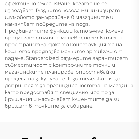
ефективно съхраняване, когато не се
използват. Гладките колела минимизират
шумовото замърсяване в магазините и
намаляват повредите на пода.
Продвинатите функции като swivel колела
предлагат отлична маневреност в тясни
пространства, докато конструкцията на
кошчето предпазва малките артикули от
падане. Standardized размерите гарантират
съвместимост с контролните точки и
магазинските планирове, опростявайки
процеса на закупуване. Тези тележки също
допринасят за организираността на магазина,
като предоставят специално място за
връщания и насърчават клиентите да ги
връщат в точките за събиране.