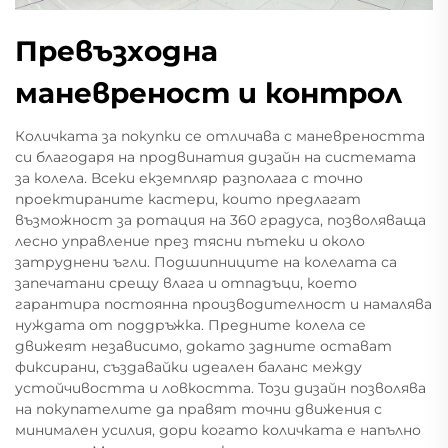
Превъзходна
маневреност и контрол
Количката за покупки се отличава с маневреността
си благодаря на продвинатия дизайн на системата
за колела. Всеки екземпляр разполага с точно
проектираните кастери, които предлагат
възможност за ротация на 360 градуса, позволяваща
лесно управление през тясни пътеки и около
затруднени ъгли. Подшипниците на колелата са
запечатани срещу влага и отпадъци, което
гарантира постоянна производителност и намалява
нуждата от поддръжка. Предните колела се
движеят независимо, докато задните остават
фиксирани, създавайки идеален баланс между
устойчивостта и ловкостта. Този дизайн позволява
на покупателите да правят точни движения с
минимален усилия, дори когато количката е напълно