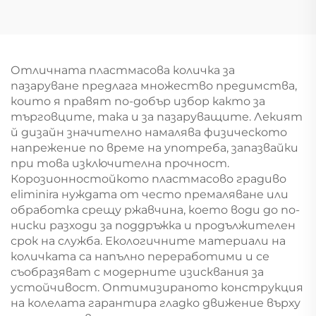
Отличната пластмасова количка за
пазаруване предлага множество предимства,
които я правят по-добър избор както за
търговците, така и за пазаруващите. Лекият
й дизайн значително намалява физическото
напрежение по време на употреба, запазвайки
при това изключителна прочност.
Корозионностойкото пластмасово градиво
eliminira нуждата от често премаляване или
обработка срещу ржавчина, което води до по-
ниски разходи за поддръжка и продължителен
срок на служба. Екологичните материали на
количката са напълно переработими и се
съобразяват с модерните изисквания за
устойчивост. Оптимизираното конструкция
на колелата гарантира гладко движение върху