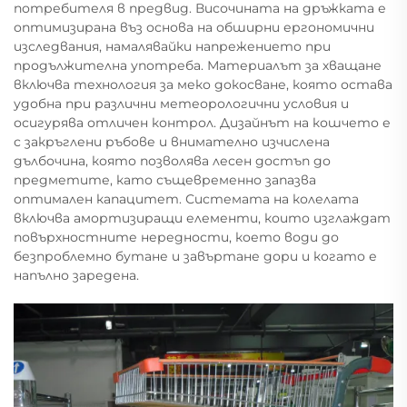
потребителя в предвид. Височината на дръжката е
оптимизирана въз основа на обширни ергономични
изследвания, намалявайки напрежението при
продължителна употреба. Материалът за хващане
включва технология за меко докосване, която остава
удобна при различни метеорологични условия и
осигурява отличен контрол. Дизайнът на кошчето е
с закръглени ръбове и внимателно изчислена
дълбочина, която позволява лесен достъп до
предметите, като същевременно запазва
оптимален капацитет. Системата на колелата
включва амортизиращи елементи, които изглаждат
повърхностните нередности, което води до
безпроблемно бутане и завъртане дори и когато е
напълно заредена.