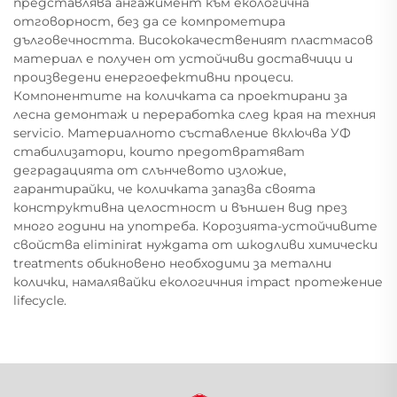
представлява ангажимент към екологична
отговорност, без да се компрометира
дълговечността. Висококачественият пластмасов
материал е получен от устойчиви доставчици и
произведени енергоефективни процеси.
Компонентите на количката са проектирани за
лесна демонтаж и переработка след края на техния
servicio. Материалното съставление включва УФ
стабилизатори, които предотвратяват
деградацията от слънчевото изложие,
гарантирайки, че количката запазва своята
конструктивна целостност и външен вид през
много години на употреба. Корозията-устойчивите
свойства eliminirat нуждата от шкодливи химически
treatments обикновено необходими за метални
колички, намалявайки екологичния impact протежение
lifecycle.