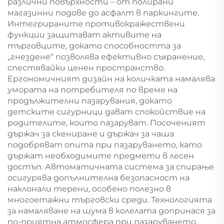
различни повърхности – от полирани
магазинни подове до асфалт в паркингите.
Интегрираните противокражествени
функции защитават активите на
търговците, докато способността за
„гнездене“ позволява ефективно съхранение,
спестявайки ценен пространство.
Ергономичният дизайн на количката намалява
умората на потребителя по време на
продължителни пазарувания, докато
детските сигурници дават спокойствие на
родителите, които пазаруват. Посоченият
държач за скениране и държач за чаша
подобряват опита при пазаруването, като
държат необходимите предмети в лесен
достъп. Автоматичната система за спирање
осигурява допълнителна безопасност на
наклонали терени, особено полезно в
многоетажни търговски среди. Технологията
за намаляване на шума в колелата допринася за
по-приятна атмосфера при пазаруването,