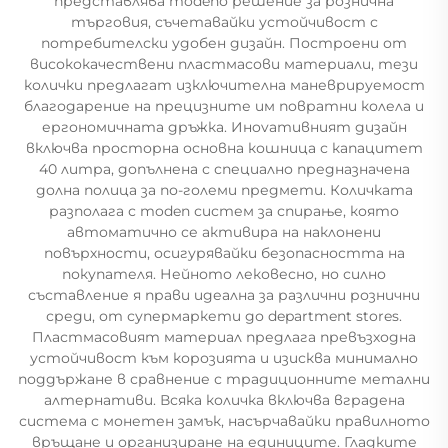
представлява modenо решение за рознична
търговия, съчетавайки устойчивост с
потребителски удобен дизайн. Построени от
висококачествени пластмасови материали, тези
колички предлагат изключителна маневрируемост
благодарение на прецизните им повратни колела и
ергономичната дръжка. Инovативният дизайн
включва просторна основна кошница с капацитет
40 литра, допълнена с специално предназначена
долна полица за по-големи предмети. Количката
разполага с moden систем за спирање, която
автоматично се активира на наклонени
повърхности, осигурявайки безопасността на
покупателя. Нейното лековесно, но силно
съставление я прави идеална за различни рознични
среди, от супермаркети до department stores.
Пластмасовият материал предлага превъзходна
устойчивост към корозията и изисква минимално
поддържане в сравнение с традиционните метални
алтернативи. Всяка количка включва вградена
система с монетен замък, насърчавайки правилното
връщане и организиране на единиците. Гладките