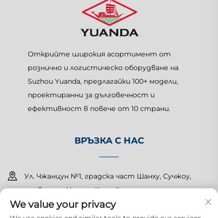
Открийте широкия асортимент от
рознично и логистическо оборудване на
Suzhou Yuanda, предлагайки 100+ модели,
проектиранни за дълговечност и
ефективност в повече от 10 страни.
ВРЪЗКА С НАС
Ул. Чжанцун №1, градска част Шанху, Сучжоу,
провинция Цзянсу, Китай
We value your privacy
+86-15150179453