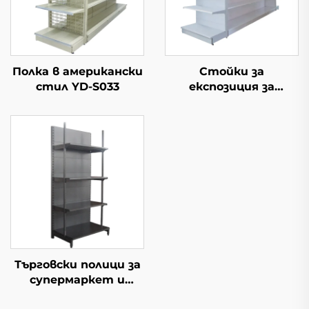
Полка в американски
Стойки за
стил YD-S033
експозиция за
магазини YD-S034
Търговски полици за
супермаркет и
минимаркет YD-S009