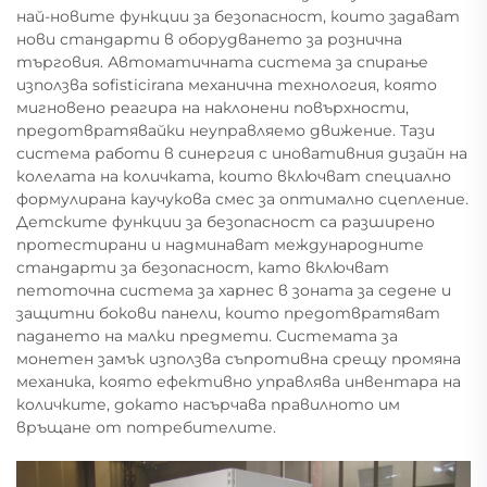
най-новите функции за безопасност, които задават
нови стандарти в оборудването за рознична
търговия. Автоматичната система за спирање
използва sofisticirana механична технология, която
мигновено реагира на наклонени повърхности,
предотвратявайки неуправляемо движение. Тази
система работи в синергия с иновативния дизайн на
колелата на количката, които включват специално
формулирана каучукова смес за оптимално сцепление.
Детските функции за безопасност са разширено
протестирани и надминават международните
стандарти за безопасност, като включват
петоточна система за харнес в зоната за седене и
защитни бокови панели, които предотвратяват
падането на малки предмети. Системата за
монетен замък използва съпротивна срещу промяна
механика, която ефективно управлява инвентара на
количките, докато насърчава правилното им
връщане от потребителите.