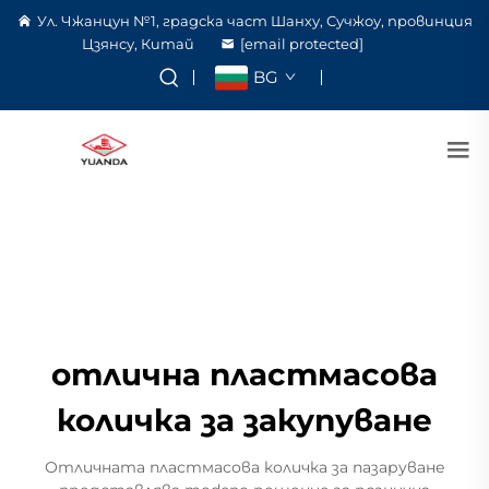
Ул. Чжанцун №1, градска част Шанху, Сучжоу, провинция
Цзянсу, Китай
[email protected]
BG
отлична пластмасова
количка за закупуване
Отличната пластмасова количка за пазаруване