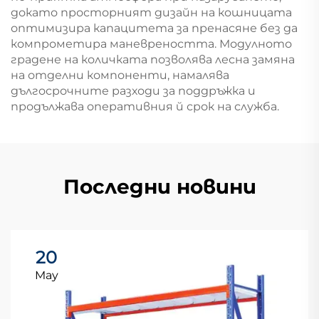
докато просторният дизайн на кошницата
оптимизира капацитета за пренасяне без да
компрометира маневреността. Модулното
градене на количката позволява лесна замяна
на отделни компоненти, намалява
дългосрочните разходи за поддръжка и
продължава оперативния й срок на служба.
Последни новини
20
May