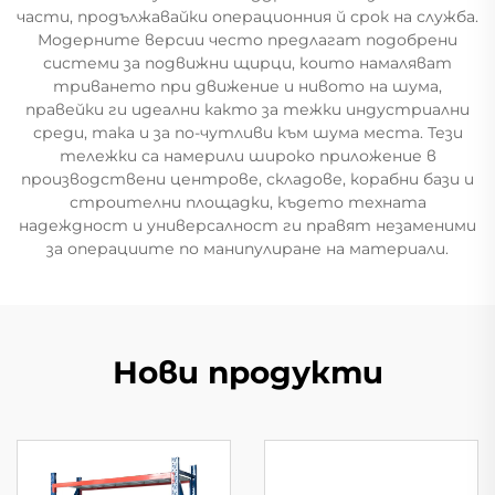
части, продължавайки операционния й срок на служба.
Модерните версии често предлагат подобрени
системи за подвижни щирци, които намаляват
триването при движение и нивото на шума,
правейки ги идеални както за тежки индустриални
среди, така и за по-чутливи към шума места. Тези
тележки са намерили широко приложение в
производствени центрове, складове, корабни бази и
строителни площадки, където техната
надеждност и универсалност ги правят незаменими
за операциите по манипулиране на материали.
Нови продукти