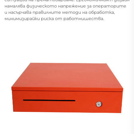
намалява физическото напрежение за операторите
и насърчава правилните методи на обработка,
минимизирайки риска от работнишества.