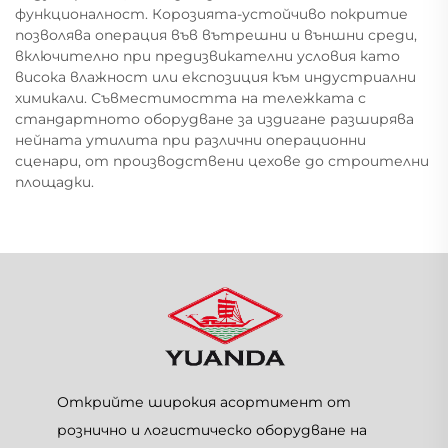
функционалност. Корозията-устойчиво покритие
позволява операция във вътрешни и външни среди,
включително при предизвикателни условия като
висока влажност или експозиция към индустриални
химикали. Съвместимостта на тележката с
стандартното оборудване за издигане разширява
нейната утилита при различни операционни
сценари, от производствени цехове до строителни
площадки.
Открийте широкия асортимент от
рознично и логистическо оборудване на