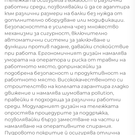
тележката осигурява гъвкавост в различни
работни среди, позволявайки й да се адаптира
към различни размери на балки без нужда от
допълнително оборудване или модификации.
Безопасността е усилена чрез множество
механизми за сигурност, включително
автоматични системи за заключване и
функции против падане, давайки спокойствие
при работа. Ергономичният дизайн намалява
умората на оператора и риска от травми на
работното място, допринасяйки за
подобрена безопасност и продуктивност на
работното място. Висококачественото си
строителство на колелата гарантира гладко
движение и намалява шумовата pollution,
правейки я подходяща за различни работни
среди. Модуларният дизайн на тележката
опростява процедурите за поддръжка,
позволявайки бързо заместване на части и
намаляване на оперативните спирания.
Пудровото покритие й осигурява отлична