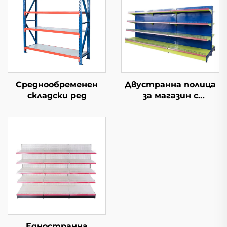
Среднообременен
Двустранна полица
складски ред
за магазин с
проводени полки YD-
S002A
Едностранна