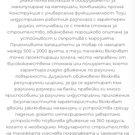
значителна еволюция в оборудването за
манипулиране на материали, комбинайки прочна
конструкция с универсална функционалност. Този
индустриален работник разполага с характерен
дизайн, отличаващ се с тежка стомана за
строителство, обикновено порошково опитана за
устойчивост и съпротива с корозията.
Приемливите капацитети за товар се намират
между 500 и 2000 фунта, а тези тележки включват
точно проектиращи колела, често направени от
висококачествена стомана или полиуретан, което
гарантира гладко движение по различни
повърхности. Дизайнът обикновено включва
регулируеми ширини, за да се адаптират към
различни размери на балки, правейки ги много
приспособими за различни индустриални приложения.
Безопасностните характеристики включват
двойни заключващи механизми и устройства срещу
падения, докато интегрираното завъртано
устройство позволява движение на 360 градуса,
когато е необходимо. Модуларното строителство
на тележката улеснява поддръжката и замяната на