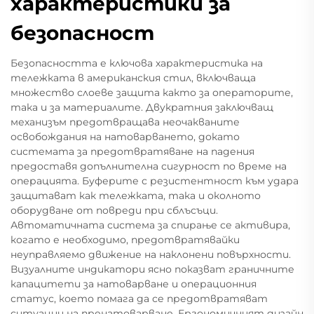
характеристики за
безопасност
Безопасността е ключова характеристика на
тележката в американския стил, включваща
множество слоеве защита както за операторите,
така и за материалите. Двукратния заключващ
механизъм предотвращава неочакваните
освобождания на натоварването, докато
системата за предотвратяване на падения
предоставя допълнителна сигурност по време на
операцията. Буферите с резистентност към удара
защитават как тележката, така и околното
оборудване от повреди при сблъсъци.
Автоматичната система за спирање се активира,
когато е необходимо, предотвратявайки
неуправляемо движение на наклонени повърхности.
Визуалните индикатори ясно показват граничните
капацитети за натоварване и операционния
статус, което помага да се предотвратяват
ситуации на пренатоварване. Ергономичният дизайн