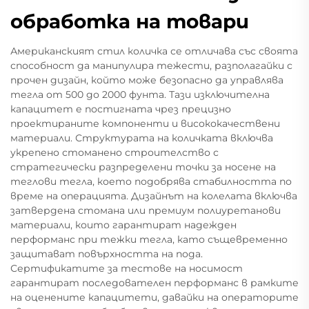
обработка на товари
Американският стил количка се отличава със своята
способност да манипулира тежести, разполагайки с
прочен дизайн, който може безопасно да управлява
тегла от 500 до 2000 фунта. Тази изключителна
капацитет е постигната чрез прецизно
проектираните компоненти и висококачествени
материали. Структурата на количката включва
укрепено стоманено строителство с
стратегически разпределени точки за носене на
теглови тегла, което подобрява стабилността по
време на операцията. Дизайнът на колелата включва
затвердена стомана или премиум полиуретанови
материали, които гарантират надежден
перформанс при тежки тегла, като същевременно
защитават повърхността на пода.
Сертификатите за тестове на носимост
гарантират последователен перформанс в рамките
на оценените капацитети, давайки на операторите