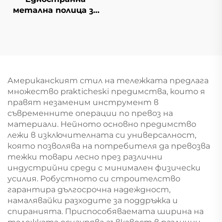
метална полица за
изложба в гроцери
YD-S003
Американският стил на тележката предлага
множество prakticheski предимства, които я
правят незаменим инструмент в
съвременните операции по превоз на
материали. Нейното основно предимство
лежи в изключителната си универсалност,
която позволява на потребителя да превозва
тежки товари лесно през различни
индустрийни среди с минимален физически
усилия. Робустното си строителство
гарантира дългосрочна надеждност,
намалявайки разходите за поддръжка и
спиранията. Приспособяваемата ширина на