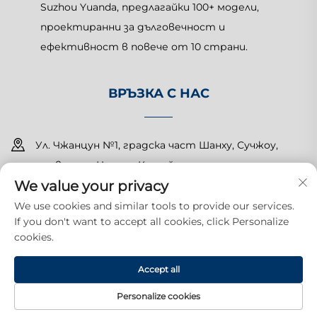
Suzhou Yuanda, предлагайки 100+ модели,
проектиранни за дълговечност и
ефективност в повече от 10 страни.
ВРЪЗКА С НАС
Ул. Чжанцун №1, градска част Шанху, Сучжоу,
провинция Цзянсу, Китай
We value your privacy
+86-15150179453
We use cookies and similar tools to provide our services.
If you don't want to accept all cookies, click Personalize
[email protected]
cookies.
Всички права запазени. Copyright © 2025 Suzhou Yuanda
Accept all
Commercial Products Co., Ltd.
Политика за
поверителност
Personalize cookies
НАЧАЛНА