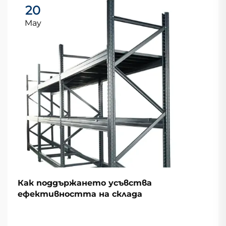
20
May
Как поддържането усъвства
ефективността на склада