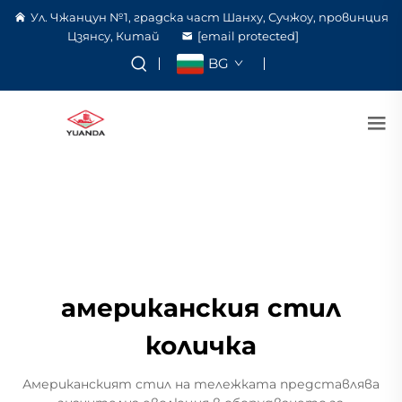
Ул. Чжанцун №1, градска част Шанху, Сучжоу, провинция
Цзянсу, Китай
[email protected]
BG
американския стил
количка
Американският стил на тележката представлява