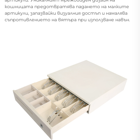
кошницата предотвратява падането на малките
артикули, запазвайки визуалния достъп и намалява
съпротивлението на вятъра при използване навън.