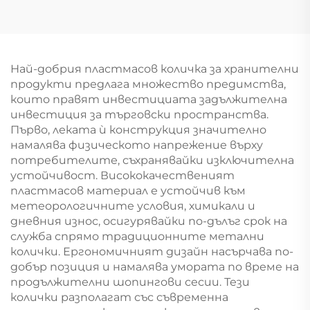
мини-маркети YD-
S008
Най-добрия пластмасов количка за хранителни
продукти предлага множество предимства,
които правят инвестициата задължителна
инвестиция за търговски пространства.
Първо, леката ѝ конструкция значително
намалява физическото напрежение върху
потребителите, съхранявайки изключителна
устойчивост. Висококачественият
пластмасов материал е устойчив към
метеорологичните условия, химикали и
дневния износ, осигурявайки по-дълъг срок на
служба спрямо традиционните метални
колички. Ергономичният дизайн насърчава по-
добър позиция и намалява умората по време на
продължителни шопингови сесии. Тези
колички разполагат със съвременна