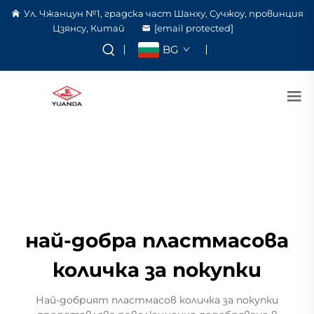
Ул. Чжанцун №1, градска част Шанху, Сучжоу, провинция
Цзянсу, Китай
[email protected]
BG
най-добра пластмасова
количка за покупки
Най-добрият пластмасов количка за покупки