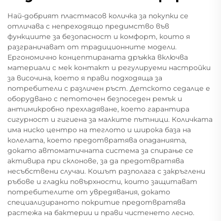
Най-добрият пластмасов количка за покупки се
отличава с непреходящо предимство във
функциите за безопасност и комфорт, които я
разграничават от традиционните модели.
Ергономично концептираната дръжка включва
материали с мек контакт и регулируеми настройки
за височина, което я прави подходяща за
потребители с различен ръст. Детското седалце е
оборудвано с петоточен безпоседен ремък и
антимикробно прехладяване, което гарантира
сигурност и гигиена за малките пътници. Количката
има ниско центро на теглото и широка база на
колелата, което предотвратява опаданията,
докато автоматичната система за спирање се
активира при склонове, за да предотвратява
несъбствени случаи. Кошът разполага с закръглени
ръбове и гладки повърхности, които защитават
потребителите от увредявания, докато
специализираното покритие предотвратява
растежа на бактерии и прави чистенето лесно.