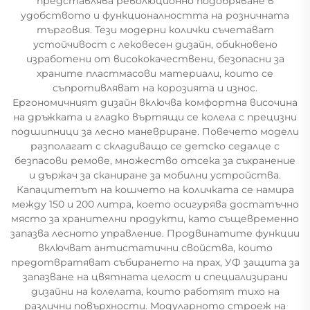
представлява революционно подобряване в
удобството и функционалността на розничната
търговия. Тези модерни колички съчетават
устойчивост с лековесен дизайн, обикновено
изработени от висококачествени, безопасни за
храните пластмасови материали, които се
съпротивляват на корозията и износ.
Ергономичният дизайн включва комфортна височина
на дръжката и гладко въртящи се колела с прецизни
подшипници за лесно маневриране. Повечето модели
разполагат с складиващо се детско седалце с
безпасови ремове, множество отсека за съхранение
и държач за сканиране за мобилни устройства.
Капацитетът на кошчето на количката се намира
между 150 и 200 литра, което осигурява достатъчно
място за хранителни продукти, като същевременно
запазва лесното управление. Продвинатите функции
включват антистатични свойства, които
предотвратяват събирането на прах, УФ защита за
запазване на цвятната целост и специализирани
дизайни на колелата, които работят тихо на
различни повърхности. Модуларното строеж на