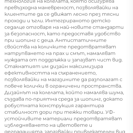
технология на колелата, която осигурява
превъзходна маневреност, позволявайки на
клиентите да се движат лесно през тясни
проходи и ъгли. Интегрираното детско
седалце отговаря на най-новите стандарти
за безопасност, като предоставя удобство
при шопинг с деца. Антистатичните
свойства на количките предотвратяват
натрупването на прах и смът, намаляват
нуждата от поддръжка и запазват чист вид.
Стакнатият им дизайн максимизира
ефективността на съхранението,
позволявайки на магазините да разполагат с
повече колички в ограничени пространства.
Дизайнът на колелата, който намалява шума,
създава по-приятна среда за шопинг, докато
робустната конструкция гарантира
стабилност дори при тежки товари. УФ-
устойчивите материали предотвратяват
избледняването на цветовете и
деградацията, запазвайки привлекателен вид