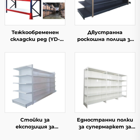
Тежкообременен
Двустранна
складски ред (YD-
роскошна полица за
S027)
супермаркет YD-
S035
Стойки за
Едностранни полки
експозиция за
за супермаркет за
магазини YD-S034
южноамерикански