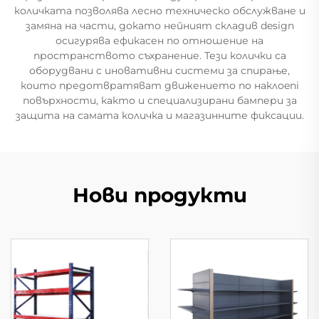
количката позволява лесно техническо обслужване и
замяна на части, докато нейният складив design
осигурява ефикасен по отношение на
пространството съхранение. Тези колички са
оборудвани с иновативни системи за спирање,
които предотвратяват движението по наклоeni
повърхности, както и специализирани бампери за
защита на самата количка и магазинните фиксации.
Нови продукти