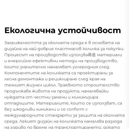
Екологична устойчивост
Загрижеността за околната среда е в основата на
дизайна на най-добрия пластмасов количка за покупки.
Процесът на производство използва再造 материали
и енергийно ефективни методи на производство,
които значително намаляват углеродния след.
Компонентите на количката са проектирани за
лесна демонтажа и рециклиране след края на
техният жизнен цикъл. Траевното строителство
продължава живота на продукта, намалявайки
нуждата от честни замени и минимизира
отпадъците. Материалите, които се използват, са
без шкодливи химикали и се conform с
международните стандарти за защита на околната
среда. Лекият дизайн на количката намалява разхода
на гориво по време на транспортирането, докато