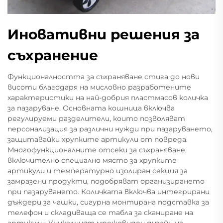
Иновативни решения за
съхранение
Функционалността за съхраняване стига до нови
висоти благодаря на мисловно разработените
характеристики на най-добрия пластмасов количка
за пазаруване. Основната кошница включва
регулируеми разделители, които позволяват
персонализация за различни нужди при пазаруването,
защитавайки хрупките артикули от повреда.
Многофункционалните отсеки за съхраняване,
включително специално място за хрупките
артикули и температурно изолиран секция за
замразени продукти, подобряват организирането
при пазаруването. Количката включва интегрирани
дъждери за чашки, сигурна монтирана подставка за
телефон и складиваща се табла за сканиране на
артикули. Уникалният мрежовиден дизайн на