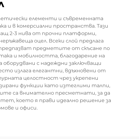
л
естетически елементи и съвременната
ка и в комерсиални пространства. Тази
ващ 2-3 нива от прочни платформи,
еръжавеща оцел. Всеки слой предлага
 предпазват предметите от скъсане по
ака и мобилността, благодарение на
са оборудвани с надеждни заключващи
сто излага елегантни, вдъхновени от
турната целостност чрез укрепени
зирани функции като изтеглими талпи,
рите са внимателно пресметнати, за да
тет, което я прави идеално решение за
мове и офиси.