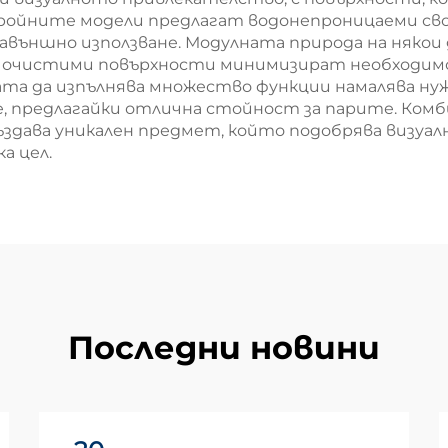
обройните модели предлагат водонепроницаеми св
навъншно използване. Модулната природа на някои
но очистими повърхности минимизират необходи
ата да изпълнява множество функции намалява ну
не, предлагайки отлична стойност за парите. Ко
ъздава уникален предмет, който подобрява визуа
а цел.
Последни новини