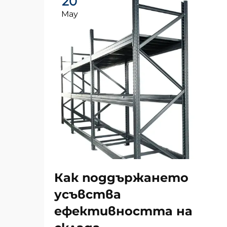
20
May
Как поддържането
усъвства
ефективността на