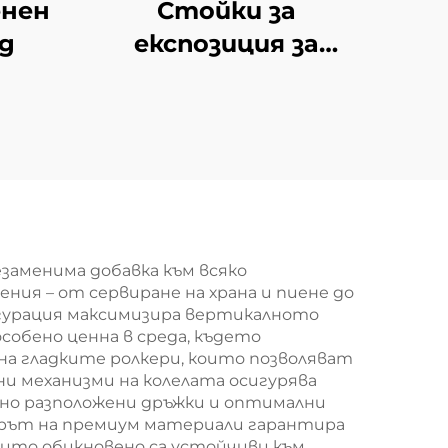
енен
Стойки за
д
експозиция за
магазини YD-S034
заменима добавка към всяко
ния – от сервиране на храна и пиене до
гурация максимизира вертикалното
собено ценна в среда, където
а гладките ролкери, които позволяват
и механизми на колелата осигурява
но разположени дръжки и оптимални
борът на премиум материали гарантира
оито обикновено са устойчиви към