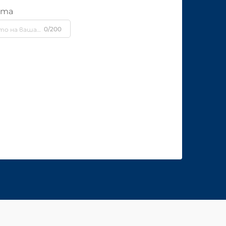
ята
0/200