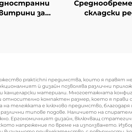
дностранни
Среднообрем
витрини за
складски ре
газин YD-S002
ожество praktichni предимства, които я правят не
кционалният ѝ дизайн позволява различни приложе
ли канцеларски материали. Многоетажната конфи
 относително компактен размер, което я прави о
на тележката е ключово предимство, благодаря н
различни типове подове. Наличието на спирателн
жно. Ергономичният дизайн, включващ стратегич
еското напрежение по време на използването. Из
и визуалното привлекателство, с повърхности, к