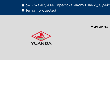
Ул. Чжанцун №1, градска част Шанху, Сучж
[email protected]
Начална