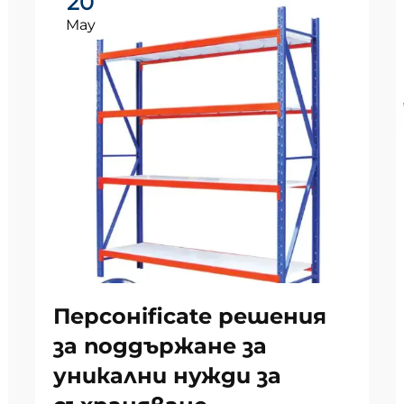
20
May
Персонificate решения
за поддържане за
уникални нужди за