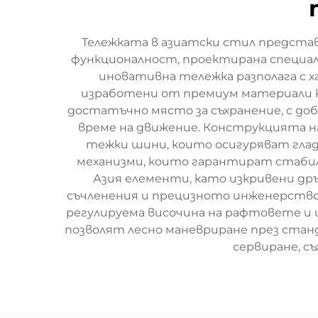
Тележката в азиатски стил представ
функционалност, проектирана специалн
иновативна тележка разполага с х
изработени от премиум материали ка
достатъчно място за съхранение, с д
време на движение. Конструкцията 
тежки шини, които осигуряват гладк
механизми, които гарантират стабил
Азия елементи, като изкривени д
съчленения и прецизното инженерство
регулируема височина на рафтовете и 
позволят лесно маневриране през стан
сервиране, с