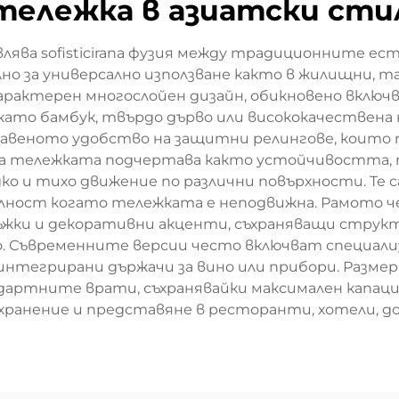
тележка в азиатски сти
лява sofisticirana фузия между традиционните 
о за универсално използване както в жилищни, та
арактерен многослойен дизайн, обикновено включ
то бамбук, твърдо дърво или висококачествена н
обавеното удобство на защитни релингове, които
на тележката подчертава както устойчивостта, т
о и тихо движение по различни повърхности. Те 
ност когато тележката е неподвижна. Рамото че
ръжки и декоративни акценти, съхраняващи струк
. Съвременните версии често включват специали
интегрирани държачи за вино или прибори. Разме
дартните врати, съхранявайки максимален капаци
ъхранение и представяне в ресторанти, хотели, до