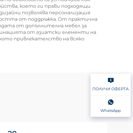
ойства, което ги прави подходящи
 дизайни позволява персонализация
мостта от поддръжка. От практична
ждата от допълнителна мебел за
мбинацията от азиатски елементи на
лното привлекателство на всяко
ПОЛУЧИ ОФЕРТА
WhatsApp