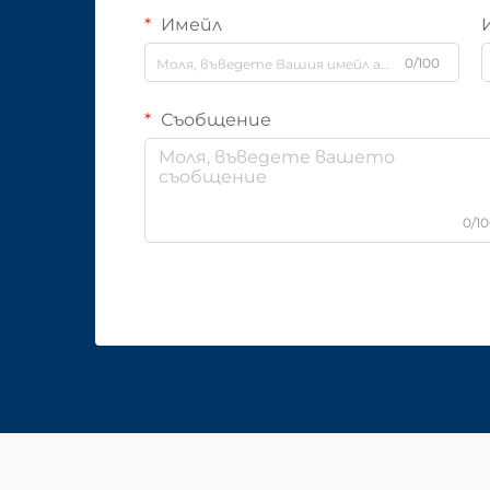
Имейл
0/100
Съобщение
0/1