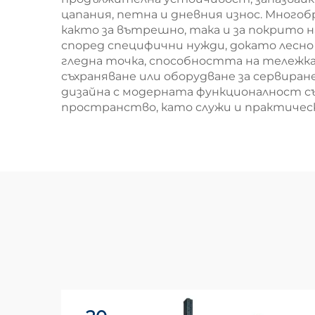
цапания, петна и дневния износ. Мног
както за вътрешно, така и за покрито 
според специфични нужди, докато лес
гледна точка, способността на тележк
съхраняване или оборудване за сервира
дизайна с модерната функционалност с
пространство, като служи и практическ