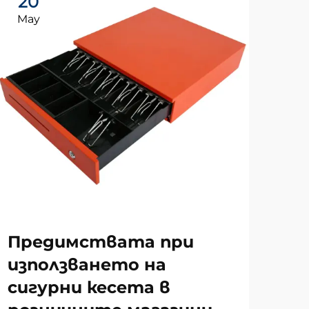
20
2
May
Ma
За
Предимствата при
те
използването на
от
сигурни кесета в