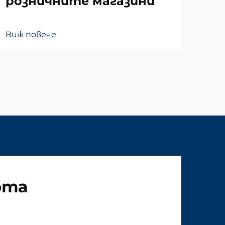
розничните магазини
Виж
Виж повече
рта