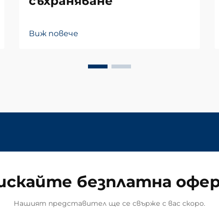
съхраняване
Виж повече
искайте безплатна офе
Нашият представител ще се свърже с вас скоро.