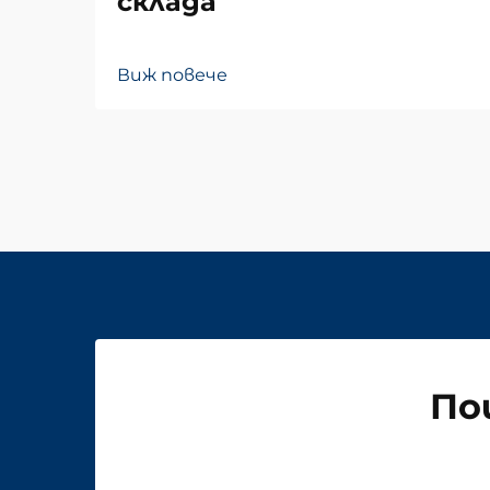
склада
Виж повече
По