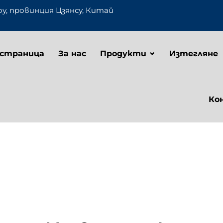
оу, провинция Цзянсу, Китай
 страница
За нас
Продукти
Изтегляне
Ко