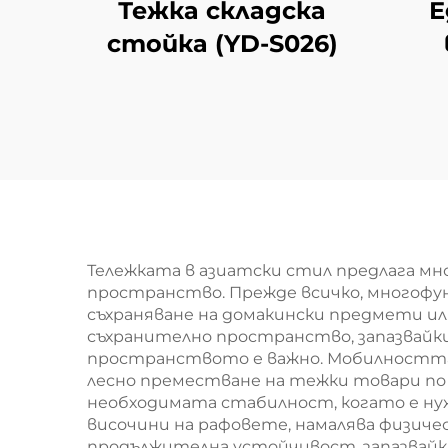
Тежка складска
Е
стойка (YD-S026)
ма
Тележката в азиатски стил предлага мн
пространство. Прежде всичко, многофун
съхраняване на домакински предмети и
съхранително пространство, запазвайки
пространството е важно. Мобилността 
лесно преместване на тежки товари по 
необходимата стабилност, когато е ну
височини на рафовете, намалява физич
продължителна устойчивост, запазвайк