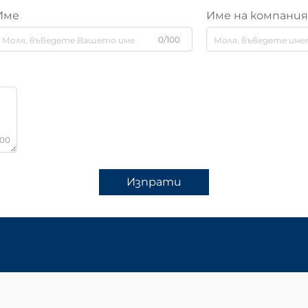
Име
Име на компани
0/100
000
Изпрати