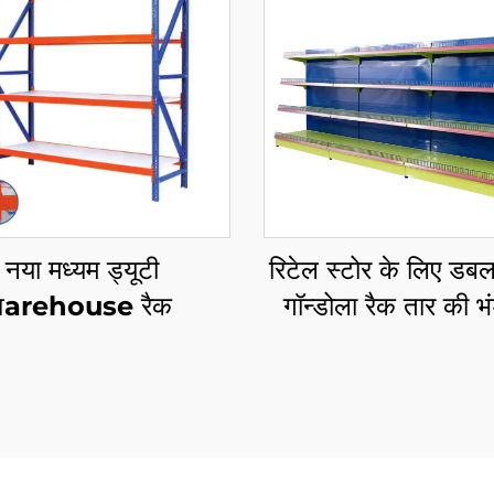
नया मध्यम ड्यूटी
रिटेल स्टोर के लिए डब
वarehouse रैक
गॉन्डोला रैक तार की भ
शेल्व YD-S002