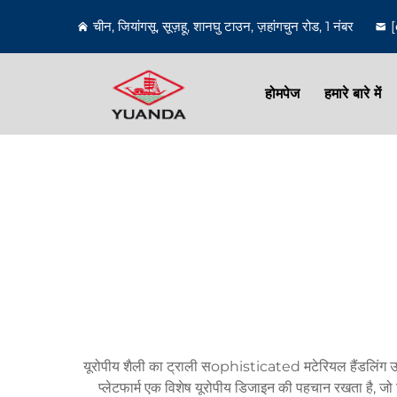
चीन, जियांगसू, सूज़हू, शानघु टाउन, ज़हांगचुन रोड, 1 नंबर
होमपेज
हमारे बारे में
यूरोपीय शैली का ट्राली सophisticated मटेरियल हैंडलिंग उपक
प्लेटफार्म एक विशेष यूरोपीय डिजाइन की पहचान रखता है, जो स