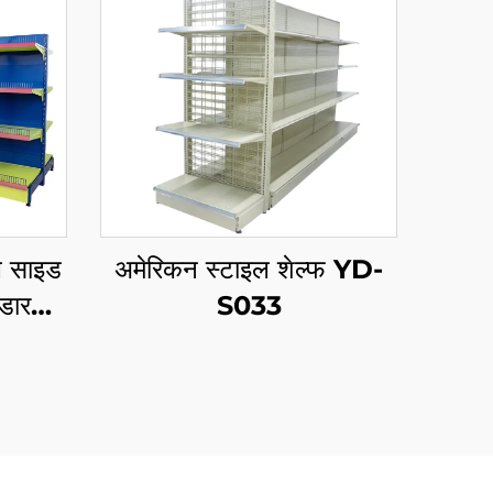
ल साइड
अमेरिकन स्टाइल शेल्फ YD-
ंडारण
S033
A