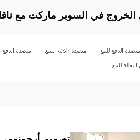
لخروج في السوبر ماركت مع ناقل
نضدة الدفع للبيع
منضدة kasir للبيع
منضدة الدفع في
بقالة للبيع
تصميم أرجونومي 