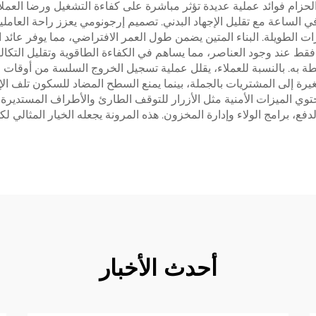
ام فوائد عملية عديدة تؤثر مباشرة على كفاءة التشغيل ورضا العملاء. 
في الساعة مع تقليل الإجهاد البدني. تصميم إرجونومي يعزز راحة العا
رات الطويلة. البناء المتين يضمن طول العمر الافتراضي، مما يوفر عائد
 عند وجود العناصر، مما يساهم في الكفاءة الطاقوية وتقليل التكاليف
ة به. بالنسبة للعملاء، يقلل عملية تسجيل الخروج السلسة من أوقات ال
غيرة إلى المشتريات بالجملة، بينما يمنع السطح المضاد للسكون تلف ا
تحتوي الميزات الأمنية مثل الأزرار للتوقف الطارئ والأطراف المستدير
 الحديثة يسمح بالتكامل seamlesss لنظم الدفع، برامج الولاء وإدارة المخزون. هذه المرونة يجعل
أحدث الأخبار