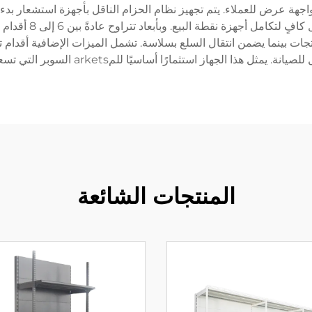
هة عرض للعملاء. يتم تجهيز نظام الحزام الناقل بأجهزة استشعار بدء
الحزام. يضم تصميم 
منتجات بينما يضمن انتقال السلع بسلاسة. تشمل الميزات الإضافية أقدا
يًا للمarkets السوبر التي تسعى لتحسين عملية تسجيل الخروج وزيادة رضا العملاء.
المنتجات الشائعة