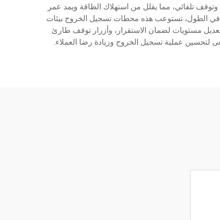
 وتوقف تلقائي، مما يقلل من استهلاك الطاقة ويمد عمر
المنضدة حلول إدارة الكابلات ومجال كافٍ لتكامل أجهزة نقطة البيع. وبأبعاد تتراوح عادةً بين 6 إلى 8 أقدام في الطول، تستوعب هذه محطات تسجيل الخروج بيئات
م تعديل مستويات لضمان الاستقرار، وأزرار توقف طارئ