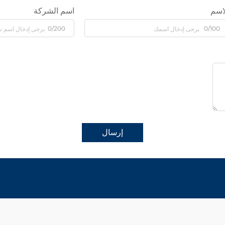
اسم
اسم الشركة
0/200
0/100
إرسال