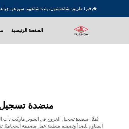
رقم 1 طريق تشانغتشون، بلدة شانغهو، سوزهو، جيانغسو، الصين
الصفحة الرئيسية
مع
منضدة تسجيل ا
يُمثّل منضدة تسجيل الخروج في السوبر ماركت ذات الحزام
المقاوم للصدأ وتصميم منطقة عمل مصممة انسجاميًا. تدم