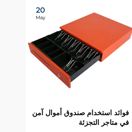
20
May
لماذ
فوائد استخدام صندوق أموال آمن
صندو
في متاجر التجزئة