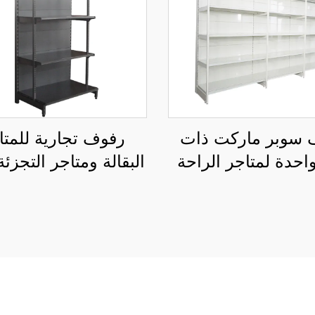
 سوبر ماركت ذات
رفوف تجارية للمتا
احدة لمتاجر الراحة
الأمريكية الجنوبية YD-
S009
S008