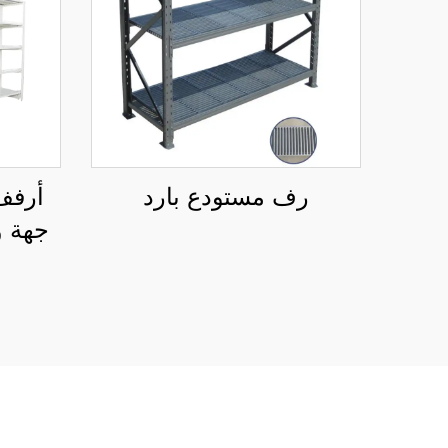
رف مستودع بارد
أرفف
جهة و