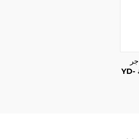
جر
البقالة ومتاجر التجزئة YD-