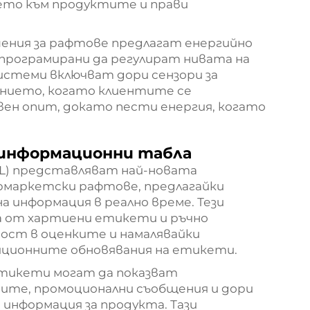
ето към продуктите и прави
ния за рафтове предлагат енергийно
програмирани да регулират нивата на
системи включват дори сензори за
ението, когато клиентите се
ен опит, докато пести енергия, когато
 информационни табла
L) представляват най-новата
ермаркетски рафтове, предлагайки
а информация в реално време. Тези
 от хартиени етикети и ръчно
ност в оценките и намалявайки
иционните обновявания на етикети.
етикети могат да показват
ите, промоционални съобщения и дори
 информация за продукта. Тази