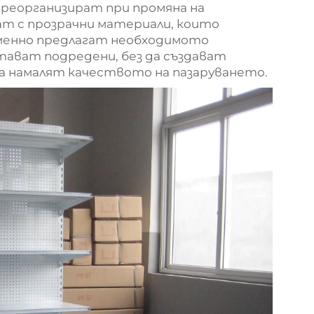
преорганизират при промяна на
ат с прозрачни материали, които
менно предлагат необходимото
тават подредени, без да създават
 да намалят качеството на пазаруването.