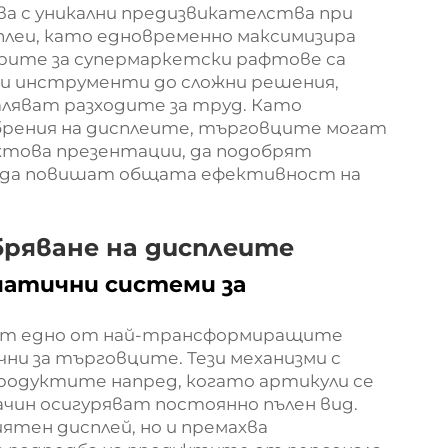
ва с уникални предизвикателства при
леи, като едновременно максимизира
рите за супермаркетски рафтове са
и инструменти до сложни решения,
ляват разходите за труд. Като
рения на дисплеите, търговците могат
ктова презентации, да подобрят
и да повишат общата ефективност на
бряване на дисплеите
матични системи за
ат едно от най-трансформиращите
чни за търговците. Тези механизми с
одуктите напред, когато артикули се
чин осигуряват постоянно пълен вид.
ятен дисплей, но и премахва