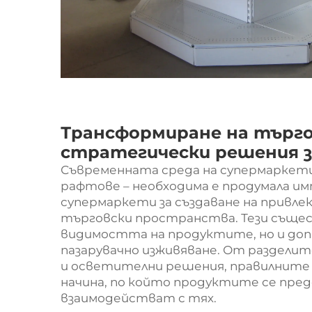
Трансформиране на търг
стратегически решения з
Съвременната среда на супермаркети
рафтове – необходима е продумала и
супермаркети
за създаване на привл
търговски пространства. Тези съще
видимостта на продуктите, но и до
пазарувачно изживяване. От раздели
и осветителни решения, правилните
начина, по който продуктите се пре
взаимодействат с тях.