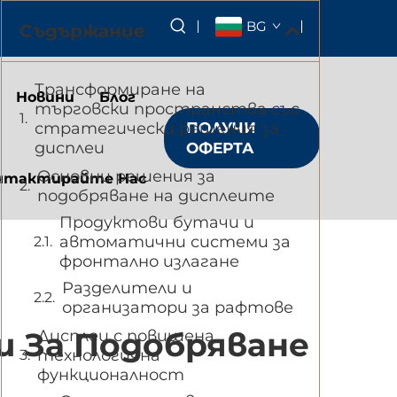
BG
Съдържание
Трансформиране на
Новини
Блог
търговски пространства със
стратегически решения за
ПОЛУЧИ
дисплеи
ОФЕРТА
Основни решения за
нтактирайте Нас
подобряване на дисплеите
Продуктови бутачи и
автоматични системи за
фронтално излагане
Разделители и
организатори за рафтове
и За Подобряване
Дисплеи с повишена
технологична
функционалност