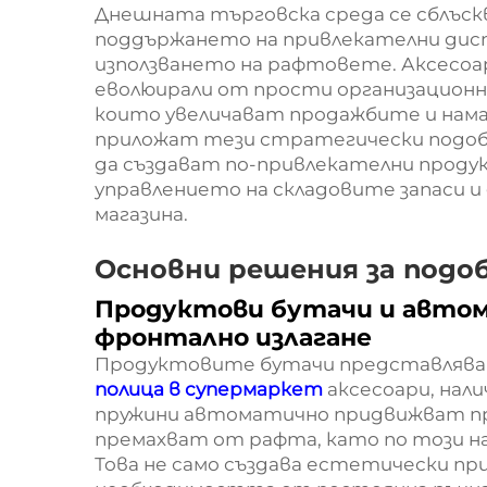
Днешната търговска среда се сблъск
поддържането на привлекателни дисп
използването на рафтовете. Аксесоа
еволюирали от прости организационн
които увеличават продажбите и нама
приложат тези стратегически подоб
да създават по-привлекателни проду
управлението на складовите запаси 
магазина.
Основни решения за подо
Продуктови бутачи и авто
фронтално излагане
Продуктовите бутачи представляв
полица в супермаркет
аксесоари, нали
пружини автоматично придвижват пр
премахват от рафта, като по този на
Това не само създава естетически при