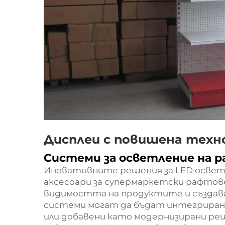
Дисплеи с повишена техн
Системи за осветление на р
Иновативните решения за LED осветл
аксесоари за супермаркетски рафтов
видимостта на продуктите и създава
системи могат да бъдат интегрира
или добавени като модернизирани ре