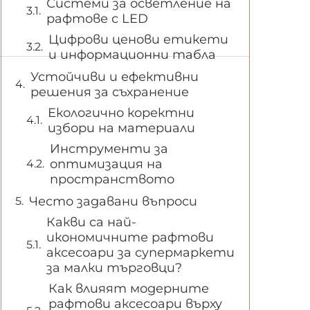
Системи за осветление на
рафтове с LED
Цифрови ценови етикети
и информационни табла
Устойчиви и ефективни
решения за съхранение
Екологично коректни
избори на материали
Инструменти за
оптимизация на
пространството
Често задавани въпроси
Какви са най-
икономичните рафтови
аксесоари за супермаркети
за малки търговци?
Как влияят модерните
рафтови аксесоари върху