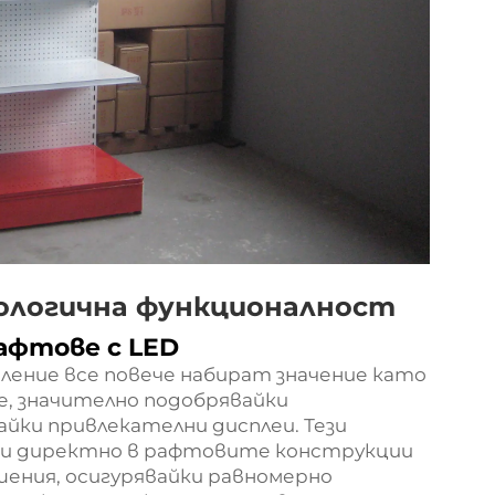
ологична функционалност
афтове с LED
ение все повече набират значение като
е, значително подобрявайки
йки привлекателни дисплеи. Тези
ни директно в рафтовите конструкции
шения, осигурявайки равномерно