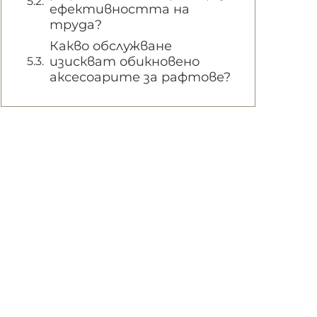
ефективността на
труда?
Какво обслужване
изискват обикновено
аксесоарите за рафтове?