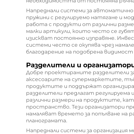
необходимостта от постоянна ръчна
Напреднали системи за автоматично 
пружини с регулируемо натягане и мо
работа с продукти от различни размер
малки артикули, които често се губя
изискват постоянно изправяне. Инв
системи често се окупява чрез намале
благодарение на подобрена видимост
Разделители и организатор
Добре проектираните разделители за
аксесоарите на супермаркетите, тъй
продуктите и поддържат организира
разделители предлагат регулируема ши
различни размери на продуктите, к
пространство. Тези организатори п
намаляват времето за попълване на р
планограмата.
Напреднали системи за организация 