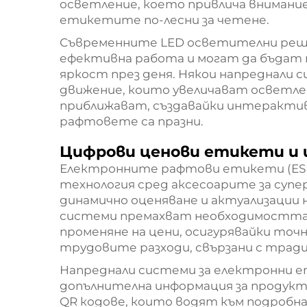
осветление, което привлича внимани
етикетите по-лесни за четене.
Съвременните LED осветителни реше
ефективна работа и могат да бъдат 
яркост през деня. Някои напреднали 
движение, които увеличават осветл
приближават, създавайки интерактив
рафтовете са празни.
Цифрови ценови етикети и
Електронните рафтови етикети (ES
технология сред аксесоарите за суп
динамично оценяване и актуализации н
системи премахват необходимостта
променяне на цени, осигурявайки точ
трудовите разходи, свързани с трад
Напреднали системи за електронни 
допълнителна информация за продукт
QR кодове, които водят към подробна