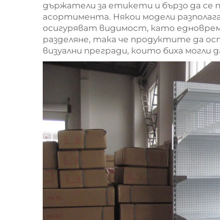
държатели за етикети и бързо да се 
асортимента. Някои модели разполаг
осигуряват видимост, като едновре
разделяне, така че продуктите да ос
визуални прегради, които биха могли