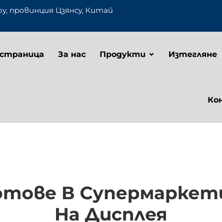
оу, провинция Цзянсу, Китай
 страница
За нас
Продукти
Изтегляне
Ко
фтове В Супермаркет
На Дисплея