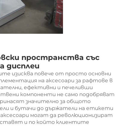
овски пространства със
а дисплеи
те изисква повече от просто основни
мплементация на
аксесоари за рафтове в
екателни, ефективни и печеливши
ствени компоненти не само подобряват
принасят значително за общото
тели и бутачи до държатели на етикети
 аксесоари могат да революционизират
дставят и по който клиентите