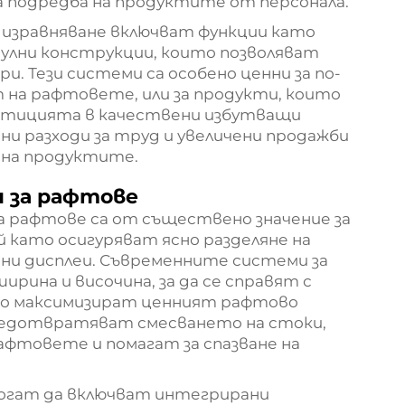
 подредба на продуктите от персонала.
изравняване включват функции като
дулни конструкции, които позволяват
и. Тези системи са особено ценни за по-
т на рафтовете, или за продукти, които
естицията в качествени избутващи
ни разходи за труд и увеличени продажби
 на продуктите.
и за рафтове
 рафтове са от съществено значение за
 като осигуряват ясно разделяне на
ни дисплеи. Съвременните системи за
рина и височина, за да се справят с
ато максимизират ценният рафтово
редотвратяват смесването на стоки,
афтовете и помагат за спазване на
могат да включват интегрирани