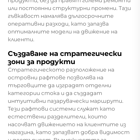
продукти, без да правят големи ремонти
или постоянни структурни промени. Тази
гъвкавост намалява дългосрочните
оперативни разходи, като запазва
оптималните модели на движение на
клиенти.
Създаване на стратегически
зони за продукти
Стратегическото разположение на
островни рафтове позволява на
търговците да изградят отделни
категории стока и да създадат
интуитивни пазарувачески маршрути.
Тези рафтови системи служат като
естествени разделители, които
насочват движението на клиентите из
магазина, като запазват добра видимост