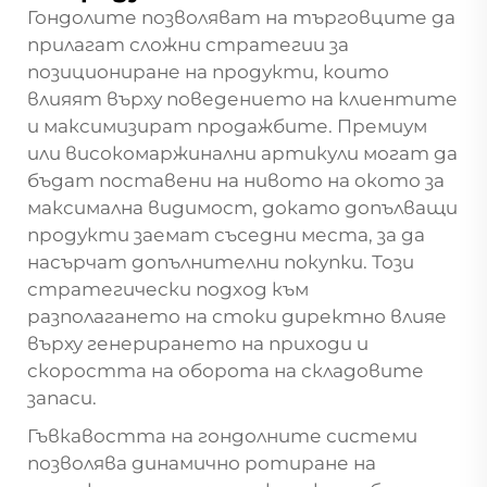
Гондолите позволяват на търговците да
прилагат сложни стратегии за
позициониране на продукти, които
влияят върху поведението на клиентите
и максимизират продажбите. Премиум
или високомаржинални артикули могат да
бъдат поставени на нивото на окото за
максимална видимост, докато допълващи
продукти заемат съседни места, за да
насърчат допълнителни покупки. Този
стратегически подход към
разполагането на стоки директно влияе
върху генерирането на приходи и
скоростта на оборота на складовите
запаси.
Гъвкавостта на гондолните системи
позволява динамично ротиране на