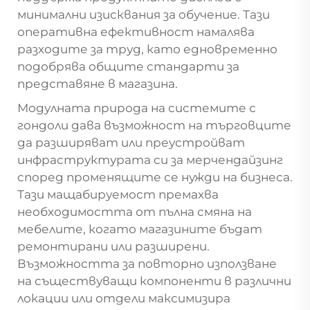
минимални изисквания за обучение. Тази
оперативна ефективност намалява
разходите за труд, като едновременно
подобрява общите стандарти за
представяне в магазина.
Модулната природа на системите с
гондоли дава възможност на търговците
да разширяват или преустройват
инфраструктурата си за мерчендайзинг
според променящите се нужди на бизнеса.
Тази мащабируемост премахва
необходимостта от пълна смяна на
мебелите, когато магазините бъдат
ремонтирани или разширени.
Възможността за повторно използване
на съществуващи компоненти в различни
локации или отдели максимизира