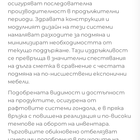
осигуряват последователна
производителност в продължителни
периоди. Здравата конструкция и
модулният дизайн на тези системи
намаляват разходите за подмяна и
минимизират необходимостта от
текущо поддържане. Тази издръжливост
се превръща в значителни спестявания
на дълга сметка в сравнение с честата
подмяна на по-нисшествени експонични
мебели.
Подобрената видимост и достъпност
на продуктите, осигурена от
рафтовите системи гондола, е в пряка
връзка с повишена реализация и по-високи
темпове на оборот на инвентара.
Търговците обикновено отбелязват
измерими подобрения в приходите на