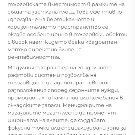
търговската вместимост в рамките на
същата застлана площ. Това ефективно
използване на вертикалното и
хоризонталното пространство се
оказва особено ценно в търговски обекти
с висок наем, където всеки квадратен
метър директно влияе на
рентабилността.
Модулният характер на гондолните
рафтови системи позволява на
търговците да адаптират своите
разположения според сезонните нужди,
промоционални кампании или колебания в
складските запаси. Мениджърите на
магазините могат лесно да променят
ширината на алеите, да създават
фокусни точки или специализирани зони за