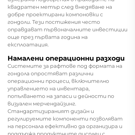
квадратен метър след внедяване на
добре проектирани компоновки с
гондоли. Тези постижения често
оправдават първоначалните инвестиции
още през първата година на
експлоатация.
Намалени операционни разходи
Системите за рафтове под формата на
гондола опростяват различни
операционни процеси, включително
управлението на инвентара,
попълването на запаси и дейности по
визуален мерчендайзинг.
Стандартизираният дизайн и
регулируемите компоненти позволяват
на персонала ефективно да организира и
поддържа продуктните дисплеи с