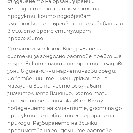
създаването на организирани и
леснодостъпни аранжименти на
продукти, които подобряват
клиентските търговски преживявания и
в същото време стимулират
продажбите.
Стратегическото внедряване на
системи за гондолно рафтове превръща
търговските площи от прости складови
зони в динамични маркетингови среди.
Собствениците и мениджърите на
магазини все по-често осъзнават
значителното влияние, което тези
дисплейни решения оказват върху
поведението на клиентите, достъпа до
продуктите и общото генериране на
приходи. Разбирането на всички
предимства на гондолните рафтове