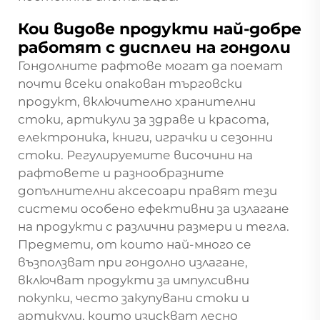
Кои видове продукти най-добре
работят с дисплеи на гондоли
Гондолните рафтове могат да поемат
почти всеки опакован търговски
продукт, включително хранителни
стоки, артикули за здраве и красота,
електроника, книги, играчки и сезонни
стоки. Регулируемите височини на
рафтовете и разнообразните
допълнителни аксесоари правят тези
системи особено ефективни за излагане
на продукти с различни размери и тегла.
Предмети, от които най-много се
възползват при гондолно излагане,
включват продукти за импулсивни
покупки, често закупувани стоки и
артикули, които изискват лесно