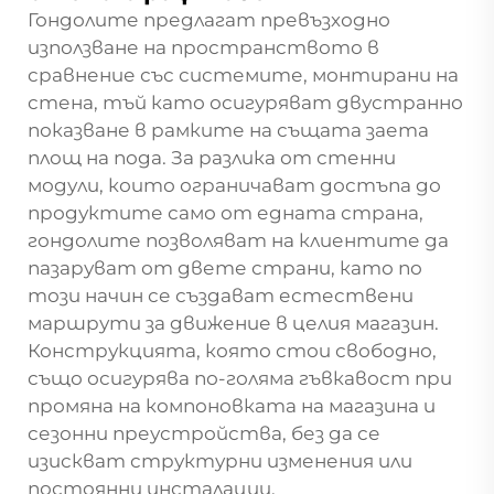
Гондолите предлагат превъзходно
използване на пространството в
сравнение със системите, монтирани на
стена, тъй като осигуряват двустранно
показване в рамките на същата заета
площ на пода. За разлика от стенни
модули, които ограничават достъпа до
продуктите само от едната страна,
гондолите позволяват на клиентите да
пазаруват от двете страни, като по
този начин се създават естествени
маршрути за движение в целия магазин.
Конструкцията, която стои свободно,
също осигурява по-голяма гъвкавост при
промяна на компоновката на магазина и
сезонни преустройства, без да се
изискват структурни изменения или
постоянни инсталации.