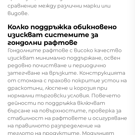
сравнение между различни марки или
видове.
Колко поддръжка обикновено
изискват системите за
гондолни рафтове
Гондолните рафтове с високо качество
изискват минимално поддържане, освен
редовно почистване и периодично
затегчване на връзките. Конструкцията
от стомана с прахово покритие устои на
драскотини, люспене и корозия при
нормални търговски условия. Повечето
дейности по поддръжка включват
бърсане на повърхностите, проверка за
стабилност на рафтовете и осигуряване
на правилното разпределение на
теглото на продуктите. Модулният