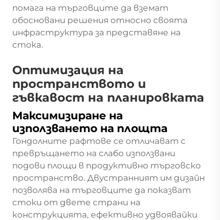
помага на търговците да вземат
обосновани решения относно своята
инфраструктура за представяне на
стока.
Оптимизация на
пространството и
гъвкавост на планировката
Максимизиране на
използването на площта
Гондолните рафтове се отличават с
превръщането на слабо използвани
подови площи в продуктивно търговско
пространство. Двустранният им дизайн
позволява на търговците да показват
стоки от двете страни на
конструкцията, ефективно удвоявайки