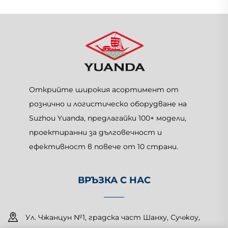
Открийте широкия асортимент от
рознично и логистическо оборудване на
Suzhou Yuanda, предлагайки 100+ модели,
проектиранни за дълговечност и
ефективност в повече от 10 страни.
ВРЪЗКА С НАС
Ул. Чжанцун №1, градска част Шанху, Сучжоу,