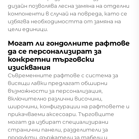
дизайн позволява лесна замяна на отделни
компоненти в случай на повреда, като се
избягва необходимостта от замяна на
цели единици.
Могат ли гондолните рафтове
да се персонализират за
конкретни търговски
изисквания
Съвременните рафтове с система за
висящи лавки предлагат обширни
възможности за персонализация,
включително различни височини,
широчини, конфигурации на рафтовете и
прикачваеми аксесоари. Търговците
могат да избират специализирани
странични панели, разделители за
продукти, държатели за табели и