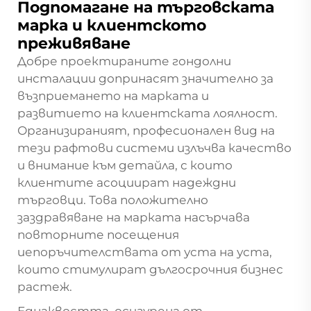
Подпомагане на търговската
марка и клиентското
преживяване
Добре проектираните гондолни
инсталации допринасят значително за
възприемането на марката и
развитието на клиентската лоялност.
Организираният, професионален вид на
тези рафтови системи излъчва качество
и внимание към детайла, с които
клиентите асоциират надеждни
търговци. Това положително
заздравяване на марката насърчава
повторните посещения
иепоръчителствата от уста на уста,
които стимулират дългосрочния бизнес
растеж.