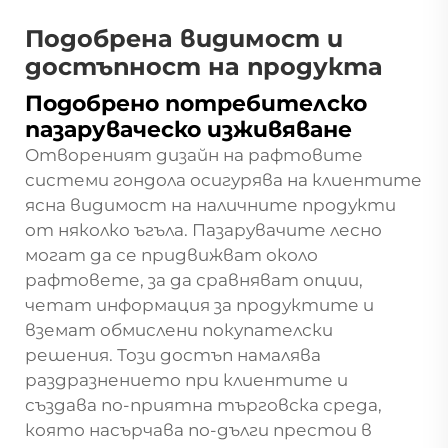
Подобрена видимост и
достъпност на продукта
Подобрено потребителско
пазаруваческо изживяване
Отвореният дизайн на рафтовите
системи гондола осигурява на клиентите
ясна видимост на наличните продукти
от няколко ъгъла. Пазарувачите лесно
могат да се придвижват около
рафтовете, за да сравняват опции,
четат информация за продуктите и
вземат обмислени покупателски
решения. Този достъп намалява
раздразнението при клиентите и
създава по-приятна търговска среда,
която насърчава по-дълги престои в