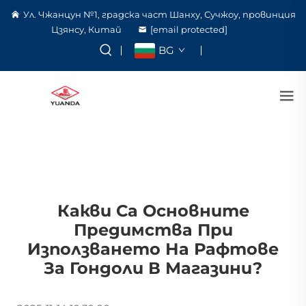
Ул. Чжанцун №1, градска част Шанху, Сучжоу, провинция
Цзянсу, Китай
[email protected]
BG
Какви Са Основните
Предимства При
Използването На Рафтове
За Гондоли В Магазини?