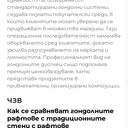
Еднаквостта, осигурена от
стандартизирани гондолни системи,
създава познати покупателски среди, в
които клиентите могат уверено да се
придвижват в множество магазини. Тази
операционна последователност намалява
объркването сред клиентите, докато
засилва разпознаването на марката и
лоялността. Професионалният вид на
гондолните дисплеи също подпомага
премиум ценообразуване, като
представя продуктите в
привлекателни, организирани композиции.
ЧЗВ
Как се сравняват гондолните
рафтове с традиционните
стени с рафтове