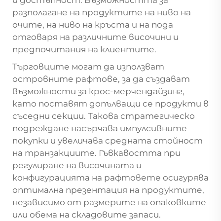
и достъпност. Възможността за
разполагане на продуктите на ниво на
очите, на ниво на кръста и на пода
отговаря на различните височини и
предпочитания на клиентите.
Търговците могат да използват
островните рафтове, за да създават
възможности за крос-мерчендайзинг,
като поставят допълващи се продукти в
съседни секции. Такова стратегическо
подреждане насърчава импулсивните
покупки и увеличава средната стойност
на транзакциите. Гъвкавостта при
регулиране на височината и
конфигурацията на рафтовете осигурява
оптимална презентация на продуктите,
независимо от размерите на опаковките
или обема на складовите запаси.