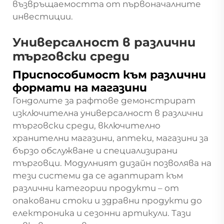
възвръщаемостта от първоначалните
инвестиции.
Универсалност в различни
търговски среди
Приспособимост към различни
формати на магазини
Гондолите за рафтове демонстрират
изключителна универсалност в различни
търговски среди, включително
хранителни магазини, аптеки, магазини за
бързо обслужване и специализирани
търговци. Модулният дизайн позволява на
тези системи да се адаптират към
различни категории продукти – от
опаковани стоки и здравни продукти до
електроника и сезонни артикули. Тази