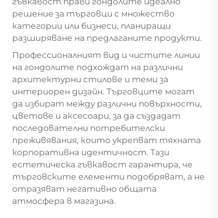
гъвкавост прави гондолите идеално
решение за търговци с множество
категории или бизнеси, планиращи
разширяване на предлаганите продукти.
Профессионалният вид и чистите линии
на гондолите подхождат на различни
архитектурни стилове и теми за
интериорен дизайн. Търговците могат
да избират между различни повърхности,
цветове и аксесоари, за да създадат
последователни потребителски
преживявания, които укрепват тяхната
корпоративна идентичност. Тази
естетическа гъвкавост гарантира, че
търговските елементи подобряват, а не
отразяват негативно общата
атмосфера в магазина.