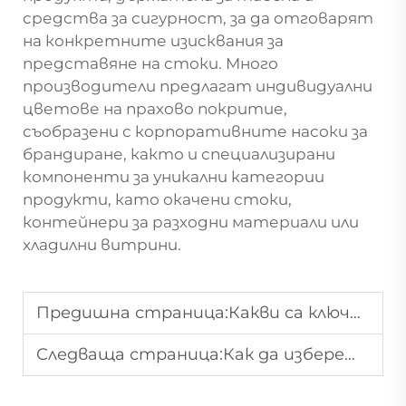
средства за сигурност, за да отговарят
на конкретните изисквания за
представяне на стоки. Много
производители предлагат индивидуални
цветове на прахово покритие,
съобразени с корпоративните насоки за
брандиране, както и специализирани
компоненти за уникални категории
продукти, като окачени стоки,
контейнери за разходни материали или
хладилни витрини.
Предишна страница:
Какви са ключовите фактори, които трябва да се имат предвид при избора на рафтове за супермаркет?
Следваща страница:
Как да изберете подходяща конструкция на рафт за гондола за магазина си?