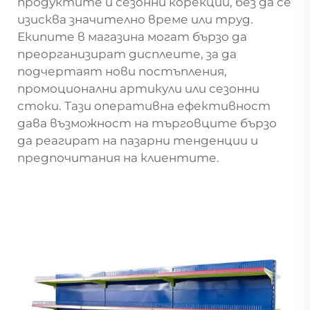
продуктите и сезонни корекции, без да се
изисква значително време или труд.
Екипите в магазина могат бързо да
преорганизират дисплеите, за да
подчертаят нови постъпления,
промоционални артикули или сезонни
стоки. Тази оперативна ефективност
дава възможност на търговците бързо
да реагират на пазарни тенденции и
предпочитания на клиентите.