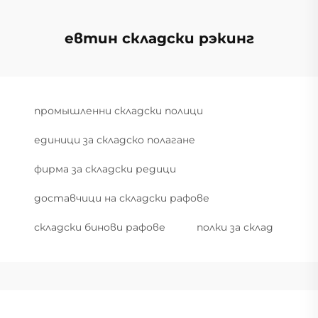
евтин складски рэкинг
промышленни складски полици
единици за складско полагане
фирма за складски редици
доставчици на складски рафове
складски бинови рафове
полки за склад