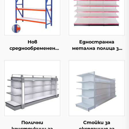
Нов
Едностранна
среднообременен
метална полица за
складски ред
изложба в гроцери
YD-S003
Полични
Стойки за
конструкции за
експозиция за