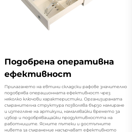
Подобрена оперативна
ефективност
Прилагането на евтини складски рафове значително
подобрява операционната ефективност чрез
няколко ключови характеристики. Организираната
съхранителна структура позволява бързо намиране
и изтегляне на артикули, намалявайки времето за
избор и подобряващайки продуктивността на
работниците. Ясните пътеки и достъпните
нивета за съхранение насърчават ефективното