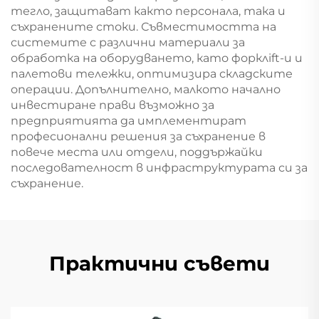
тегло, защитават както персонала, така и
съхранените стоки. Съвместимостта на
системите с различни материали за
обработка на оборудването, като форклift-и и
палетови тележки, оптимизира складските
операции. Допълнително, малкото начално
инвестиране прави възможно за
предприятията да имплементират
професионални решения за съхранение в
повече места или отдели, поддържайки
последователност в инфраструктурата си за
съхранение.
Практични съвети