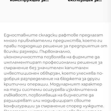
косметика Gondola
магазини YD-S034
YD-S004B
Едноставните складски рафтове предлагат
много привлекателни предимства, което ги
прави подходящо решение за предприятия от
всички размери. Първоначално,
икономичността позволява на фирмите да
имплементират професионални решения за
съхранение без значителен капитален
инвестиционен обвързан, което улеснява по-
добрия разпределение на бюджета за други
критични операции. Модуларният характер
на тези системи осигурява изключителна
гъвкавост, позволяваща на бизнесите да
разширяват или модифицират своите
конфигурации за съхранение според нуждите.