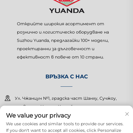
Открийте широкия асортимент от
рознично и логистическо оборудване на
Suzhou Yuanda, предлагайки 100+ модели,
проектиранни за дълговечност и
ефективност в повече от 10 страни.
ВРЪЗКА С НАС
Ул. Чжанцун №1, градска част Шанху, Сучжоу,
провинция Цзянсу, Китай
We value your privacy
+86-15150179453
We use cookies and similar tools to provide our services.
If you don't want to accept all cookies, click Personalize
[email protected]