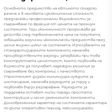
Основното предимство на евтиното складско
рачене е в неговата изключителна стойност,
предлагайки професионални възможности за
съхраняване по фракция от цената на премиум
системите. Тази икономичност продължава да
действа след първоначалната цена на покупката,
охващайки различни икономически предимства през
целия жизнен цикъл на системата. Използването на
стандартизираните компоненти намалява
производствените разходи, запазвайки при това
конструктната целостност, което позволява на
бизнесите да получават надеждни решения за
съхраняване без компромис с качеството.
Упростеният дизайн минимизира нуждите за
инсталиране, намалява разходите за труд и
позволява бързо разгарафане. Разходите за
поддръжка остават ниски поради простата
конструкция и лесно заменимите компоненти.
Долговременния характер на системата гарантира
по-дълъг оперативен период, максимизирайки