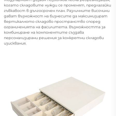
когато складовите нужди се променят, предлагайки
гъвкавост в дългосрочен план. Различните височини
дават възможност на бизнесите да максимизират
вертикалното складово пространство според
ограниченията на фасилитета. Възможността за
комбиниране на компонентите създава
персонализирани решения за конкретни складови
изисквания.