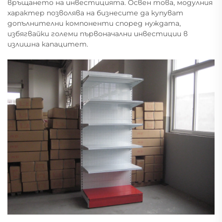
връщането на инвестицията. Освен това, модулния
характер позволява на бизнесите да купуват
допълнителни компоненти според нуждата,
избягвайки големи първоначални инвестиции в
излишна капацитет.