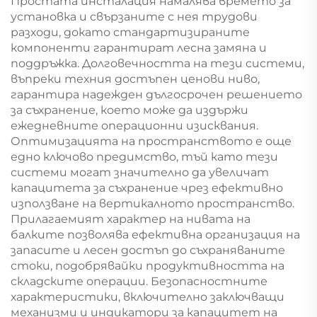
Простата инсталация намалява времето за
установка и свързаните с нея трудови
разходи, докато стандартизираните
компоненти гарантират лесна замяна и
поддръжка. Долговечността на тези системи,
въпреки техния достъпен ценови ниво,
гарантира надежден дългосрочен решението
за съхранение, което може да издържи
ежедневните операционни изисквания.
Оптимизацията на пространството е още
едно ключово предимство, тъй като тези
системи могат значително да увеличат
капацитета за съхранение чрез ефективно
използване на вертикалното пространство.
Прилагаемият характер на нивата на
балките позволява ефективна организация на
запасите и лесен достъп до съхраняваните
стоки, подобрявайки продуктивността на
складските операции. Безопасностните
характеристики, включително заключващи
механизми и индикатори за капацитет на