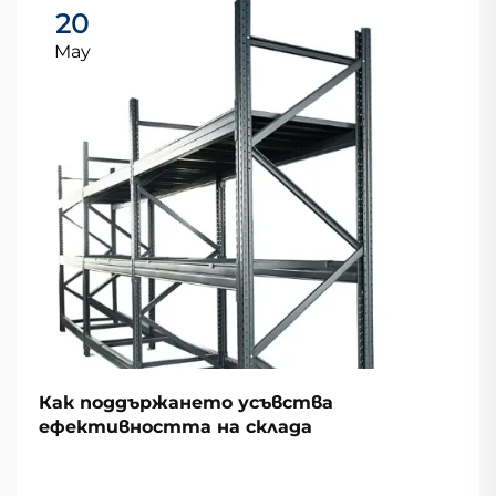
20
May
Как поддържането усъвства
ефективността на склада