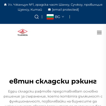
Ул. Чжанцун №1, градска част Шанху, Сучжоу, провинция
Цзянсу, Китай
[email protected]
BG
евтин складски рэкинг
Едри складски рафтове представляват основно
решение за съхранение, което kombinira дължимост с
функционалност, позволявайки на бизнесите да