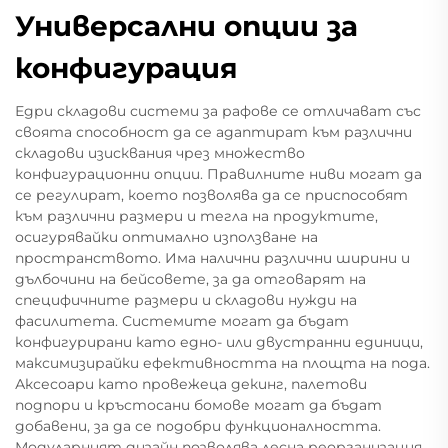
Универсални опции за
конфигурация
Едри складови системи за рафове се отличават със
своята способност да се адаптират към различни
складови изисквания чрез множество
конфигурационни опции. Правилните ниви могат да
се регулират, което позволява да се приспособят
към различни размери и тегла на продуктите,
осигурявайки оптимално използване на
пространството. Има налични различни ширини и
дълбочини на бейсовете, за да отговарят на
специфичните размери и складови нужди на
фасилитета. Системите могат да бъдат
конфигурирани като едно- или двустранни единици,
максимизирайки ефективността на площта на пода.
Аксесоари като провежеца декинг, палетови
подпори и кръстосани бомове могат да бъдат
добавени, за да се подобри функционалността.
Модуларният дизайн позволява лесна реорганизация,