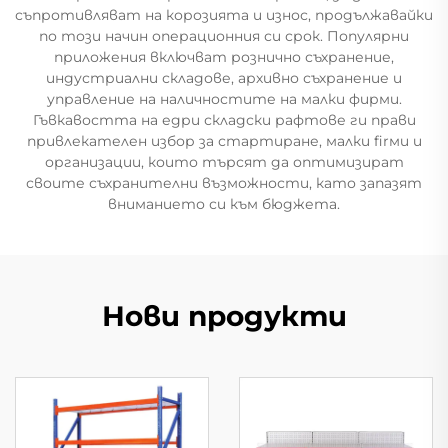
съпротивляват на корозията и износ, продължавайки
по този начин операционния си срок. Популярни
приложения включват рознично съхранение,
индустриални складове, архивно съхранение и
управление на наличностите на малки фирми.
Гъвкавостта на едри складски рафтове ги прави
привлекателен избор за стартиране, малки firми и
организации, които търсят да оптимизират
своите съхранителни възможности, като запазят
вниманието си към бюджета.
Нови продукти