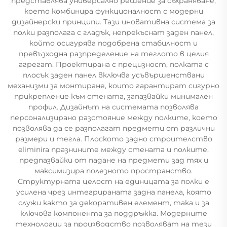
представлява универсално решение за съхраняване,
което комбинира функционалност с модерни
дизайнерски принципи. Тази иновативна система за
полки разполага с гладък, непрекъснат заден панел,
който осигурява подобрена стабилност и
превъзходна разпределение на теглото в целия
агрегат. Проектирана с прецизност, полката с
плосък заден панел включва усъвършенствани
механизми за монтиране, които гарантират сигурно
прикрепление към стената, запазвайки минимален
профил. Дизайнът на системата позволява
персонализирано разстояние между полките, което
позволява да се разполагат предмети от различни
размери и тегла. Плоското задно строителство
eliminira празнините между стената и полките,
предпазвайки от падане на предмети зад тях и
максимизира полезното пространство.
Структурната целост на единицата за полки е
усилена чрез интегрираната задна панела, която
служи както за декоративен елемент, така и за
ключова компонента за поддръжка. Модерните
технологии за производство позволяват на тези