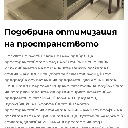
Подобрина оптимизация
на пространството
Полката с плоска задна панел превръща
пространството чрез иновативния си дизайн.
Изключването на празнините между полката и
стена максимизира употребяемата площ, като
предпазва от падане на предмети зад единицата.
Опциите за персонализирано разстояние позволяват
на потребителите да организират ефективно
предмети с различни височини и размери,
използвайки най-добре вертикалното
пространство на стената. Минималният профил на
полката гарантира, че тя не ще изстъпва ненужно в
стаята, запазвайки ценния простор на пода.