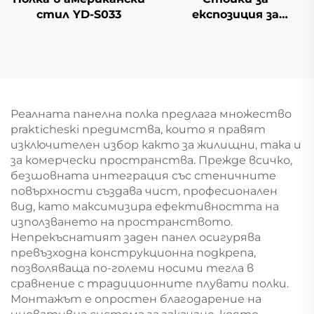
стил YD-S033
експозиция за
магазини YD-S034
Реалната панелна полка предлага множество
prakticheski предимства, които я правят
изключителен избор както за жилищни, така и
за комерчески пространства. Прежде всичко,
безшовната интеграция със стеничните
повърхности създава чист, професионален
вид, като максимизира ефективността на
използването на пространството.
Непрекъснатият заден панел осигурява
превъзходна конструкционна подкрепа,
позволяваща по-големи носими тегла в
сравнение с традиционните плувати полки.
Монтажът е опростен благодарение на