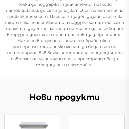
полки да поддържат значителни теглови
натоварвания, докато запазват своята естетична
привлекателност. Плоският заден дизайн олеснява
също така почистването и поддръжката, тъй като
прахът и другите частици не могат да се събират
в трудно достъпни пространства зад единицата.
Налични в различни финишни обработки и
материали, тези полки могат да бъдат лесно
интегрирани във всяка интериорна концепция, от
съвременни минималистички пространства до
традиционни настройки.
Нови продукти