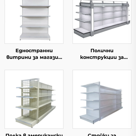
Едностранни
Полични
витрини за магазин
конструкции за
YD-S002
косметика Gondola
YD-S004B
Полка в американски
Стойки за