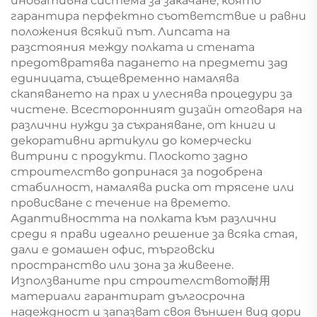
иновативна система за закачане, която
гарантира перфектно съответствие и равни
положения всякий път. Липсата на
разстояния между полката и стената
предотвратява падането на предмети зад
единицата, същевременно намалява
скапяването на прах и улеснява процедури за
чистене. Всесторонният дизайн отговаря на
различни нужди за съхраняване, от книги и
декоративни артикули до комерчески
витрини с продукти. Плоското задно
строителство допринася за подобрена
стабилност, намалява риска от трясене или
провисване с течение на времето.
Адаптивността на полката към различни
среди я прави идеално решение за всяка стая,
дали е домашен офис, търговски
пространство или зона за живеене.
Използваните при строителството耐用
материали гарантират дългосрочна
надеждност и запазват своя външен вид дори