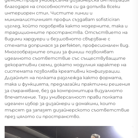
демонстрира универсална дизайнерска интеграция
благодаря на способността си да допълва всеки
интериорен стил. Чистите линии и
минималистичният профил създават sofisticiran
изглед, който подобрява както модерните, така и
традиционните пространства. Отсъствието на
видими хардуери и безшовното свързване с
стената допринася за perfekten, професионален вид.
Многообразните опции за финиш позволяват
идеалното съответствие със съществуващите
декоративни схеми, докато модулния характер на
системата позволява креативни конфигурации.
Дизайнът на полката разглежда както формата,
така и функцията, предлагайки практични решения
за съхраняване, без да компромитира визуалното
впечатление. Тази универсалност прави полката
идеален избор за дизайнери и домакини, които
търсят да запазят дизайнерското съответствие
през цялото си пространство.