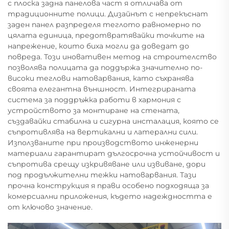
с плоска задна панелова част я отличава от
традиционните полици. Дизайнът с непрекъснат
заден панел разпределя теглото равномерно по
цялата единица, предотвратявайки точките на
напрежение, които биха могли да доведат до
повреда. Този иновативен метод на строителство
позволява полицата да поддържа значително по-
високи теглови натоварвания, като съхранява
своята елегантна външност. Интегрираната
система за поддръжка работи в хармония с
устройството за монтиране на стената,
създавайки стабилна и сигурна инсталация, която се
съпротивлява на вертикални и латерални сили.
Използваните при производството инженерни
материали гарантират дългосрочна устойчивост и
съпротива срещу изкривяване или извиване, дори
под продължителни тежки натоварвания. Тази
прочна конструкция я прави особено подходяща за
комерсиални приложения, където надеждността е
от ключово значение.