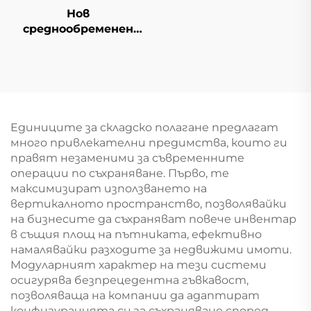
Нов
среднообременен
складски ред
Единиците за складско полагане предлагат
много привлекателни предимства, които ги
правят незаменими за съвременните
операции по съхраняване. Първо, те
максимизират използването на
вертикалното пространство, позволявайки
на бизнесите да съхраняват повече инвентар
в същия площ на пътниката, ефективно
намалявайки разходите за недвижими имоти.
Модуларният характер на тези системи
осигурява безпрецедентна гъвкавост,
позволяваща на компании да адаптират
конфигурацията си за съхраняване според