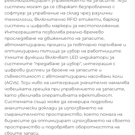
революционизират управлението на запасите. Тези
системи могат да се свържат безпроблемно с
софтуер за управление на склад чрез различни
технологии, включително RFID етикети, баркод
системи и цифрови маркери за местоположение.
Интеграцията позволява реално-времево
проследяване на движението на запасите,
автоматизирани процеси за повторно поръчване и
оптимизирани пътища за избор на работниците.
Умните функции включват LED индикатори за
системите "предаване за избор", интеграция с
цифрови дисплеи за броене на запасите и
съвместимост с автоматизирани насочвани коли
(AGVs). Този ниво на интеграция значително намалява
човешката грешка при управлението на запасите,
като увеличава оперативната ефективност.
Системата също може да генерира подробни
аналитически доклади за използването на
съхранителното пространство, което помага на
бизнесите да оптимизират използването на своето
пространство и подобряват оборотността на
своите запаси.