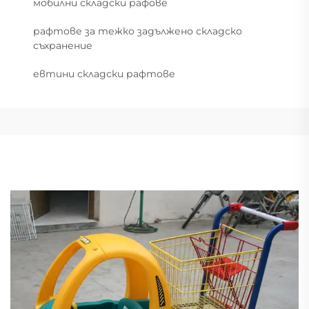
мобилни складски рафове
рафтове за тежко задължено складско
съхранение
евтини складски рафтове