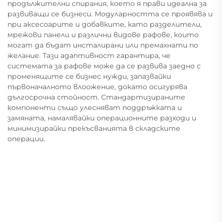
продължителни спирания, което я прави идеална за
развиващи се бизнеси. Модуларността се проявява и
при аксесоарите и добавките, като разделители,
мрежови панели и различни видове рафове, които
могат да бъдат инсталирани или премахнати по
желание. Тази адаптивност гарантира, че
системата за рафове може да се развива заедно с
променящите се бизнес нужди, запазвайки
първоначалното влоожение, докато осигурява
дългосрочна стойност. Стандартизираните
компоненти също улесняват поддръжката и
замяната, намалявайки операционните разходи и
минимизирайки прекъсванията в складските
операции.