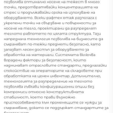
позволява оптимално носене на тежест в много
точки, предотвратявайки концентрацията на
стрес и продължавайки срока на използване на
оборудването. Всеки рафтен етаж разполага с
укрепени точки на свързване и повърхности за
носене на тегло, проектирани да разпределят
теглото равnomerno по цялата структура. Тази
напреднала технология позволява на бизнесите да
съхраняват по-тежки предмети безопасно, като
запазват лесен достъп за оборудването за
обработка на материали. Системата включва
вградени фактори за безопасност, които
надминават отрасловите стандарти, предлагайки
спокойствие на операторите на складовете при
обработката на ценен инвентар. Допълнително,
технологията за разпределение на теглото
позволява гъвкави конфигурационни опции без
компромиси относно конструктивната
стабилност, което прави възможно
приспособяването към променящите се нужди за
съхраняване, докато се поддържат стандартите за
безопасност.