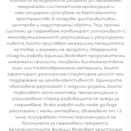
основата на модерните решения за съхраняване,
предлагайки систематична организация и
максимизирано използване на вертикалното
пространство в складове, дистрибутивни
центрове и индустриални обекти. Тези прочни
системи за съхраняване комбинират устойчивост с
многофункционалност, разполагащи с регулируеми
нивета, които приспяват на различни капацитети
на товар и размери на продукти. Модерните
складски рафови единици включват продължителни
инженерни принципи, ползвайки висококачествена
оцел или тежкообременени материали, които
гарантират дългосрочна структурна целост при
поддържане на ценова ефективност. Единиците
обикновено разполагат с модулни дизайни, които
позволяват лесна монтажа, преорганизация и
разширяване според развиващите се нужди за
съхраняване. Всяко рафово ниво може да бъде
регулирано с малки интервали, обикновено от 1-2
инча, осигурявайки точна персонализация на
височината за съхранявани предмети.
Безопасностните функции включват кръстосано