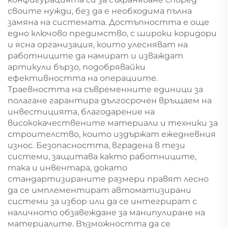
своите нужди, без да е необходима пълна
замяна на системата. Достъпността е още
едно ключово предимство, с широки коридори
и ясна организация, които улесняват на
работниците да намират и изваждат
артикули бързо, подобрявайки
ефективността на операциите.
Траевността на съвременните единици за
полагане гарантира дългосрочен връщаем на
инвестицията, благодарение на
висококачествените материали и техники за
строителство, които издържат ежедневния
износ. Безопасността, вградена в тези
системи, защитава както работниците,
така и инвентара, докато
стандартизираните размери правят лесно
да се имплементират автоматизирани
системи за избор или да се интегрират с
наличното обзавеждане за манипулиране на
материалите. Възможността да се