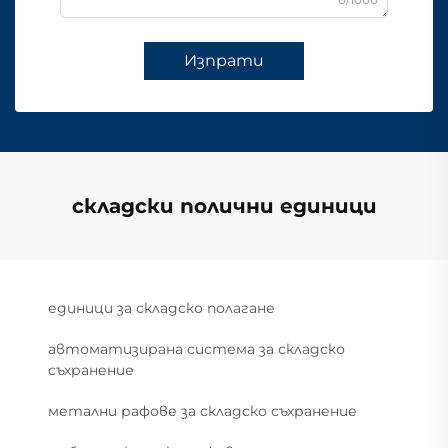
Изпрати
складски полични единици
единици за складско полагане
автоматизирана система за складско
съхранение
метални рафове за складско съхранение