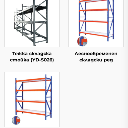
Тежка складска
Леснообременен
стойка (YD-S026)
складски ред