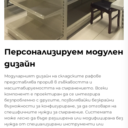
Персонализируем модулен
дизайн
Модуларният дизайн на складските рафове
представлява прорив в гъвкавостта и
масштабируемостта на съхранението. Всеки
компонент е проектиран да се интегрира
безпроблемно с другите, позволявайки безкрайни
възможности за конфигуриране, за да отговаря на
специфичните нужди за съхранение. Системата
може лесно да бъде разширена или модифицирана без
нужда от специализирани инструменти или