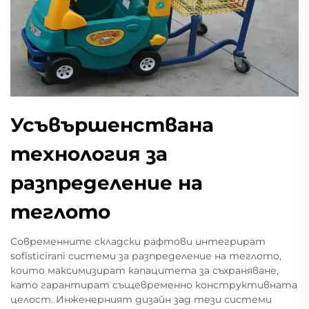
Усъвършенствана
технология за
разпределение на
теглото
Современните складски рафтови интегрират
sofisticirani системи за разпределение на теглото,
които максимизират капацитета за съхраняване,
като гарантират същевременно конструктивната
целост. Инженерният дизайн зад тези системи