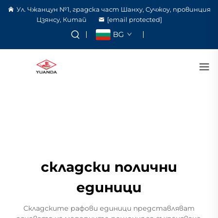
Ул. Чжанцун №1, градска част Шанху, Сучжоу, провинция
Цзянсу, Китай
[email protected]
BG
складски полични
единици
Складските рафови единици представляват