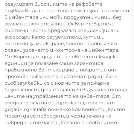
регулират височините на рафовете
позволява да се адаптира към сезонни промени
в инвентара или нови продуктни линии, без
големи реконструкции. Освен това, тези
системи често предлагат специализирани
аксесоари като разделители, кутии и
системи за маркиране, които подобряват
организирането и контрола на инвентара.
Отвореният дизайн на повечето складски
единици за полагане също гарантира
правилното вентилиране и покритие от
противопожарната система с разсипване,
съобразявайки се с нормите за пожарна
безопасност, докато запазва визуалността за
целите на управлението на инвентара. От
гледна точка на поддръжката, простият
дизайн означава по-малко компоненти, които
могат да се повредят, и лесна замяна на
повредените части, когато е необходимо.