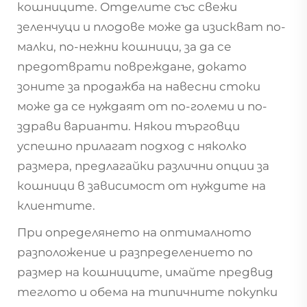
кошниците. Отделите със свежи
зеленчуци и плодове може да изискват по-
малки, по-нежни кошници, за да се
предотврати повреждане, докато
зоните за продажба на навесни стоки
може да се нуждаят от по-големи и по-
здрави варианти. Някои търговци
успешно прилагат подход с няколко
размера, предлагайки различни опции за
кошници в зависимост от нуждите на
клиентите.
При определянето на оптималното
разположение и разпределението по
размер на кошниците, имайте предвид
теглото и обема на типичните покупки