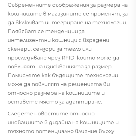
Съвременните съображения за размера на
кошниците в магазините се променят, за
да включват интегриране на технологии.
Появяват се тенденции за
интелигентни кошници с вградени
скенери, сензори за тегло или
проследяване чрез RFID, които може да
повлияят на изискванията за размер.
Помислете как бъдещите технологии
може да повлияят на решенията ви
относно размера на кошниците и
оставете място за адаптиране.
Следете новостите относно
иновациите в дизайна на кошниците и
тяхното потенциално влияние върху