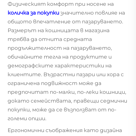
Физическият комфорт при носене на
количка за покупки
значително повлияе на
общото впечатление от пазаруването.
Размерът на кошницата в магазина
трябва да отчита средната
продължителност на пазаруването,
обичайните тегла на продуктите и
демографските характеристики на
клиентите. Възрастни пазари или хора с
ограничена подвижност може да
предпочитат по-малки, по-леки кошници,
докато семействата, правещи седмични
покупки, може да се възползват от по-
големи опции.
Ергономични съображения като дизайна