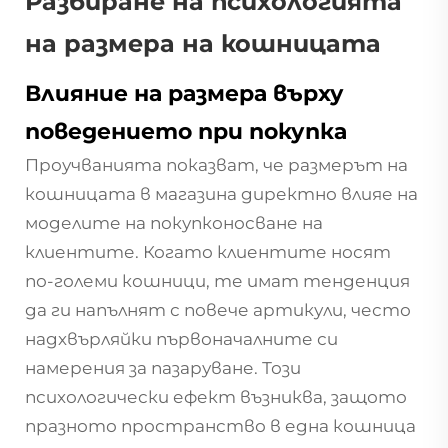
Разбиране на психологията
на размера на кошницата
Влияние на размера върху
поведението при покупка
Проучванията показват, че размерът на
кошницата в магазина директно влияе на
моделите на покупконосване на
клиентите. Когато клиентите носят
по-големи кошници, те имат тенденция
да ги напълнят с повече артикули, често
надхвърляйки първоначалните си
намерения за пазаруване. Този
психологически ефект възниква, защото
празното пространство в една кошница