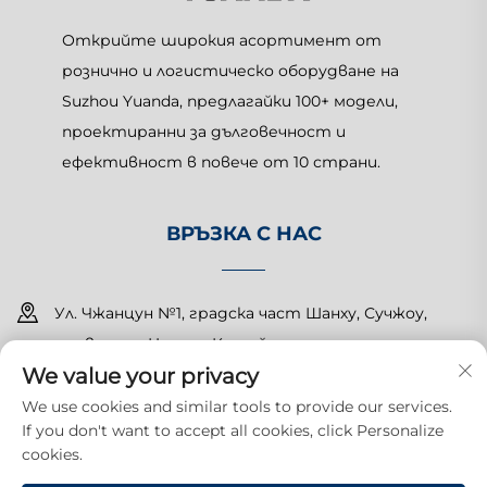
Открийте широкия асортимент от
рознично и логистическо оборудване на
Suzhou Yuanda, предлагайки 100+ модели,
проектиранни за дълговечност и
ефективност в повече от 10 страни.
ВРЪЗКА С НАС
Ул. Чжанцун №1, градска част Шанху, Сучжоу,
провинция Цзянсу, Китай
We value your privacy
+86-15150179453
We use cookies and similar tools to provide our services.
If you don't want to accept all cookies, click Personalize
[email protected]
cookies.