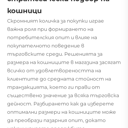
кошници
Скромният
количка за покупки
играе
важна роля при формирането на
потребителския опит и влияе на
покупателното поведение в
търговските среди. Решенията за
размера на кошниците в магазина засягат
всичко от удовлетвореността на
клиентите до средната стойност на
транзакцията, което ги прави от
съществено значение за всяка търговска
дейност. Разбирането как да изберете
оптимални размери на кошниците може
да преобрази пазарния опит, докато