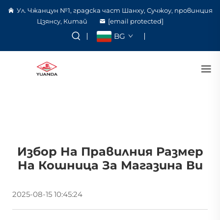
Ул. Чжанцун №1, градска част Шанху, Сучжоу, провинция
Цзянсу, Китай
[email protected]
BG
Избор На Правилния Размер
На Кошница За Магазина Ви
2025-08-15 10:45:24