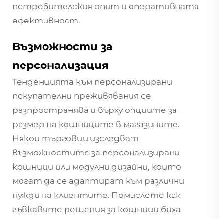
потребителския опит и оперативната
ефективност.
Възможности за
персонализация
Тенденцията към персонализирани
покупателни преживявания се
разпространява и върху опциите за
размер на кошниците в магазините.
Някои търговци изследват
възможностите за персонализирани
кошници или модулни дизайни, които
могат да се адаптират към различни
нужди на клиентите. Помислете как
гъвкавите решения за кошници биха