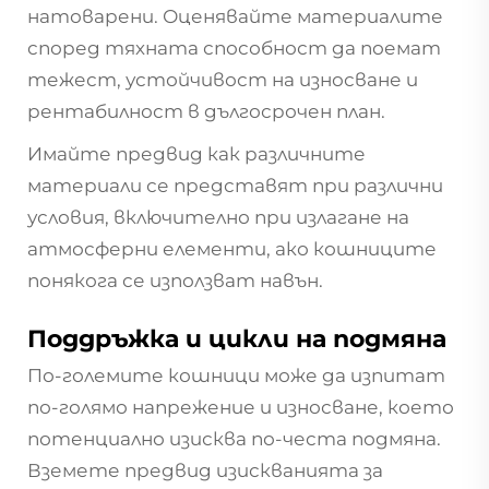
натоварени. Оценявайте материалите
според тяхната способност да поемат
тежест, устойчивост на износване и
рентабилност в дългосрочен план.
Имайте предвид как различните
материали се представят при различни
условия, включително при излагане на
атмосферни елементи, ако кошниците
понякога се използват навън.
Поддръжка и цикли на подмяна
По-големите кошници може да изпитат
по-голямо напрежение и износване, което
потенциално изисква по-честа подмяна.
Вземете предвид изискванията за