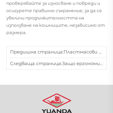
проверявайте за износване и повреди и
осигурете правилно съхранение, за да се
увеличи продължителността на
използване на кошниците, независимо от
размера.
Предишна страница:
Пластмасови срещу метални кошници за пазаруване: Предимства и недостатъци
Следваща страница:
Защо ергономичните дръжки са важни при пазарните кошници