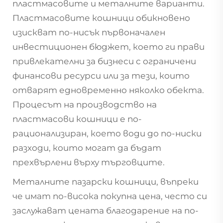
пластмасовите и металните варианти.
Пластмасовите кошници обикновено
изискват по-нисък първоначален
инвестиционен бюджет, което ги прави
привлекателни за бизнеси с ограничени
финансови ресурси или за тези, които
отварят едновременно няколко обекта.
Процесът на производство на
пластмасови кошници е по-
рационализиран, което води до по-ниски
разходи, които могат да бъдат
прехвърлени върху търговците.
Металните пазарски кошници, въпреки
че имат по-висока покупна цена, често си
заслужават цената благодарение на по-