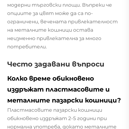
модерни търговски площи. Въпреки че
опциите за цвят може да са по-
ограничени, вечената привлекателност
на металните кошници остава
неизменно привлекателна за много
потребители.
Често задавани въпроси
Колко време обикновено
издръжат пластмасовите и
металните пазарски кошници?
Пластмасовите пазарски кошници
обикновено издръжат 2-5 години при
нормална употреба, докато металните