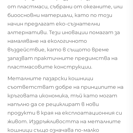
от пластмаси, събрани от океаните, или
биоосновни материали, като по този
начин предлагат еко-съзнателни
алтернативи. Тези иновации помагат за
намаляване на екологичното
въздействие, като в същото време
запазват практичните предимства на
пластмасовите конструкции.
Металните пазарски кошници
съответстват добре на принципите на
кръговата икономика, тъй като могат
напълно да се рециклират в нови
продукти в края на експлоатационния си
живот. Издръжливостта на металните
кошници също означава по-малко