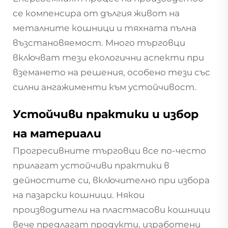
се компенсира от дългия живот на
металните кошници и тяхната пълна
възстановяемост. Много търговци
включват тези екологични аспекти при
вземането на решения, особено тези със
силни ангажименти към устойчивост.
Устойчиви практики и избор
на материали
Прогресивните търговци все по-често
прилагат устойчиви практики в
дейностите си, включително при избора
на пазарски кошници. Някои
производители на пластмасови кошници
вече предлагат продукти, изработени