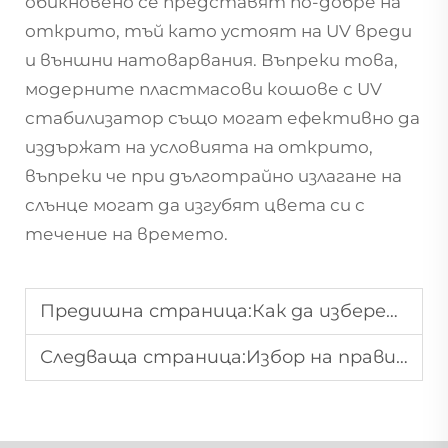
обикновено се представят по-добре на
открито, тъй като устоят на UV вреди
и външни натоварвания. Въпреки това,
модерните пластмасови кошове с UV
стабилизатор също могат ефективно да
издържат на условията на открито,
въпреки че при дълготрайно излагане на
слънце могат да изгубят цвета си с
течение на времето.
Предишна страница:
Как да изберете правилния палет за складова употреба
Следваща страница:
Избор на правилния размер на кошница за магазина ви