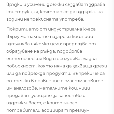
връзки и усилени дръжки създават здрава
конструкция, която може да издържи на
години непрекъсната употреба.
Покритието от индустриална класа
върху металните пазарски кошници
изпълнява няколко цели: предпазва от
образуване на ръжда, подобрява
естетическия вид и осигурява гладка
повърхност, която няма да захваща дрехи
или да поврежда продукти. Въпреки че са
по-тежки в сравнение с пластмасовите
им аналогове, металните кошници
предават усещане за качество и
издръжливост, с които много
потребители асоциират премиум