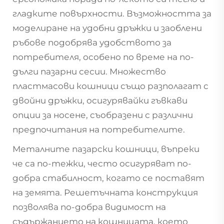
гладките повърхности. Възможността за
моделиране на удобни дръжки и заоблени
ръбове подобрява удобството за
потребителя, особено по време на по-
дълги пазарни сесии. Множество
пластмасови кошници също разполагат с
двойни дръжки, осигурявайки гъвкави
опции за носене, съобразени с различни
предпочитания на потребителите.
Металните пазарски кошници, въпреки
че са по-тежки, често осигуряват по-
добра стабилност, когато се поставят
на земята. Решетъчната конструкция
позволява по-добра видимост на
съдържанието на кошницата, което