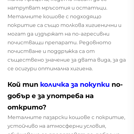
натрупват мръсотия и остатъци.
Металните кошове с подходящо
покритие са също толкова хигиенични и
могат да издържат на по-агресивни
почистващи препарати. Редовното
почистване и поддръжка са от
съществено значение за двата вида, за да
се осигури оптимална хигиена.
Кой тип
количка за покупки
по-
добър е за употреба на
открито?
Металните пазарски кошове с покритие,
устойчиво на атмосферни условия,