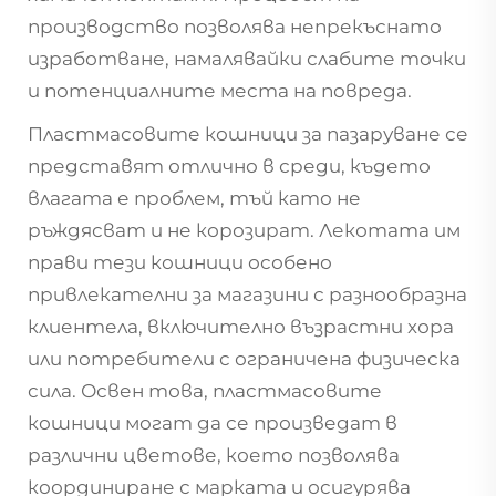
производство позволява непрекъснато
изработване, намалявайки слабите точки
и потенциалните места на повреда.
Пластмасовите кошници за пазаруване се
представят отлично в среди, където
влагата е проблем, тъй като не
ръждясват и не корозират. Лекотата им
прави тези кошници особено
привлекателни за магазини с разнообразна
клиентела, включително възрастни хора
или потребители с ограничена физическа
сила. Освен това, пластмасовите
кошници могат да се произведат в
различни цветове, което позволява
координиране с марката и осигурява