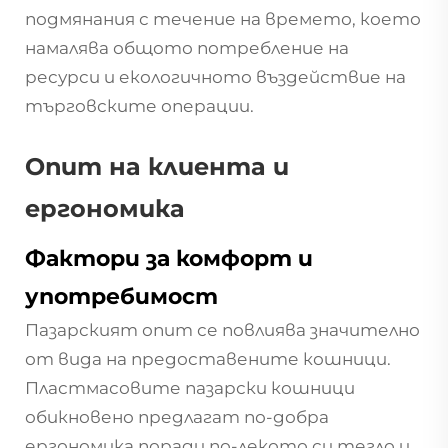
подмянания с течение на времето, което
намалява общото потребление на
ресурси и екологичното въздействие на
търговските операции.
Опит на клиента и
ергономика
Фактори за комфорт и
употребимост
Пазарският опит се повлиява значително
от вида на предоставените кошници.
Пластмасовите пазарски кошници
обикновено предлагат по-добра
ергономика поради по-лекото си тегло и