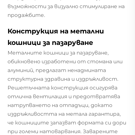
възможности за визуално стимулиране на
продажбите.
Конструкция на метални
кошници за пазаруване
Металните кошници за пазаруване,
обикновено изработени от стомана или
алуминий, предлагат ненадмината
структурна здравина и издръжливост.
Решетъчната конструкция осигурява
отлична вентилация и предотвратява
натрупването на отпадъци, докато
издръжливостта на метала гарантира,
че кошниците запазват формата си дори
при големи натоварвания. Заварените