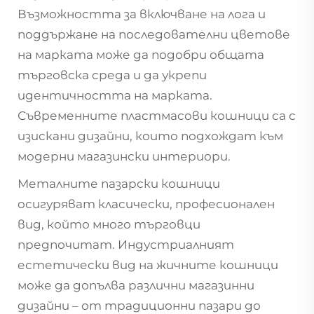
Възможността за включване на лога и
поддържане на последователни цветове
на марката може да подобри общата
търговска среда и да укрепи
идентичността на марката.
Съвременните пластмасови кошници са с
изискани дизайни, които подхождат към
модерни магазински интериори.
Металните пазарски кошници
осигуряват класически, професионален
вид, който много търговци
предпочитат. Индустриалният
естетически вид на жичните кошници
може да допълва различни магазинни
дизайни – от традиционни пазари до