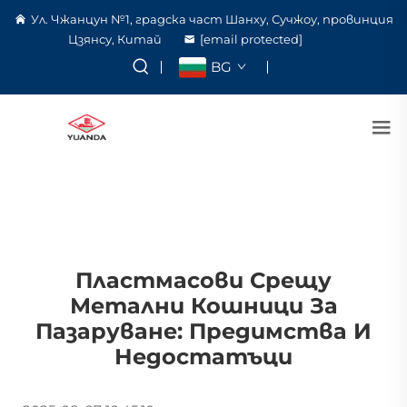
Ул. Чжанцун №1, градска част Шанху, Сучжоу, провинция
Цзянсу, Китай
[email protected]
BG
Пластмасови Срещу
Метални Кошници За
Пазаруване: Предимства И
Недостатъци