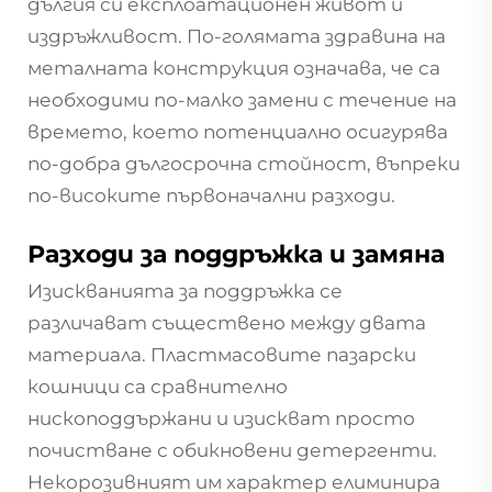
дългия си експлоатационен живот и
издръжливост. По-голямата здравина на
металната конструкция означава, че са
необходими по-малко замени с течение на
времето, което потенциално осигурява
по-добра дългосрочна стойност, въпреки
по-високите първоначални разходи.
Разходи за поддръжка и замяна
Изискванията за поддръжка се
различават съществено между двата
материала. Пластмасовите пазарски
кошници са сравнително
нископоддържани и изискват просто
почистване с обикновени детергенти.
Некорозивният им характер елиминира