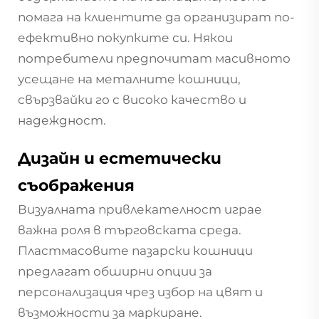
помага на клиентите да организират по-
ефективно покупките си. Някои
потребители предпочитат масивното
усещане на металните кошници,
свързвайки го с високо качество и
надеждност.
Дизайн и естетически
съображения
Визуалната привлекателност играе
важна роля в търговската среда.
Пластмасовите пазарски кошници
предлагат обширни опции за
персонализация чрез избор на цвят и
възможности за маркиране.