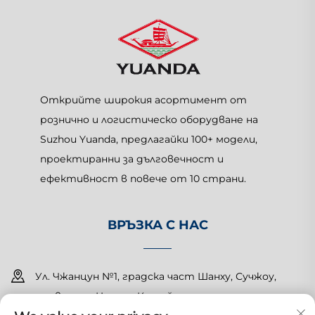
Открийте широкия асортимент от
рознично и логистическо оборудване на
Suzhou Yuanda, предлагайки 100+ модели,
проектиранни за дълговечност и
ефективност в повече от 10 страни.
ВРЪЗКА С НАС
Ул. Чжанцун №1, градска част Шанху, Сучжоу,
провинция Цзянсу, Китай