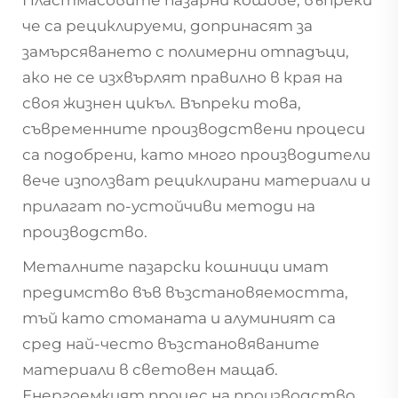
Пластмасовите пазарни кошове, въпреки
че са рециклируеми, допринасят за
замърсяването с полимерни отпадъци,
ако не се изхвърлят правилно в края на
своя жизнен цикъл. Въпреки това,
съвременните производствени процеси
са подобрени, като много производители
вече използват рециклирани материали и
прилагат по-устойчиви методи на
производство.
Металните пазарски кошници имат
предимство във възстановяемостта,
тъй като стоманата и алуминият са
сред най-често възстановяваните
материали в световен мащаб.
Енергоемкият процес на производство