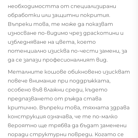
необходимостта от специализирани
обработки или защитни покрития.
Въпреки това, те може да показват
износване по-видимо чрез драскотини и
избледняване на цвета, което
потенциално изисква по-чести замени, за
да се запази професионалният вид.
Металните кошове обикновено изискват
повече внимание при поддръжката,
особено във влажни среди, където
предпазването от ръжда става
критично. Въпреки това, тяхната здрава
конструкция означава, че те по-малко
вероятно ще трябва да бъдат заменени
поради структурни повреди. Когато се