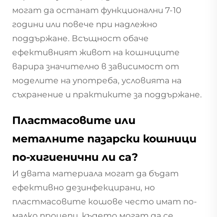
могат да останат функционални 7-10
години или повече при надлежно
поддържане. Всъщност обаче
ефективният живот на кошниците
варира значително в зависимост от
моделите на употреба, условията на
съхранение и практиките за поддържане.
Пластмасовите или
металните пазарски кошници
по-хигиенични ли са?
И двата материала могат да бъдат
ефективно дезинфекцирани, но
пластмасовите кошове често имат по-
малко процепи, където могат да се